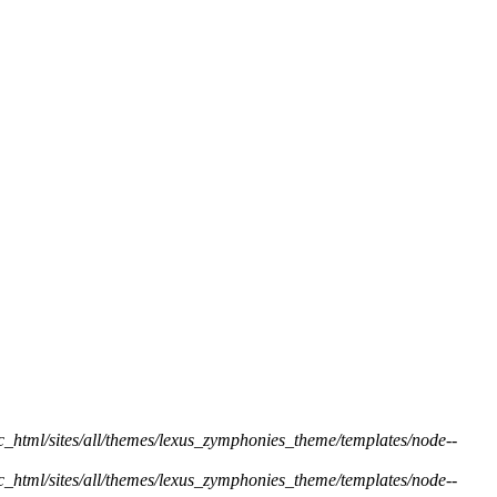
ic_html/sites/all/themes/lexus_zymphonies_theme/templates/node--
ic_html/sites/all/themes/lexus_zymphonies_theme/templates/node--