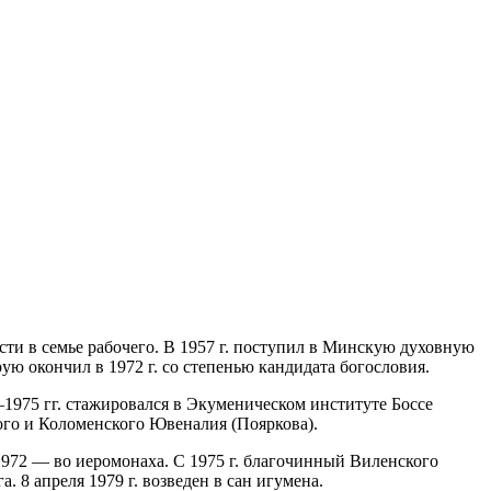
и в семье рабочего. В 1957 г. поступил в Минскую духовную
ю окончил в 1972 г. со степенью кандидата богословия.
1975 гг. стажировался в Экуменическом институте Боссе
ого и Коломенского Ювеналия (Пояркова).
 1972 — во иеромонаха. С 1975 г. благочинный Виленского
 8 апреля 1979 г. возведен в сан игумена.