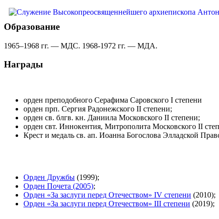
Образование
1965–1968 гг. — МДС. 1968-1972 гг. — МДА.
Награды
орден преподобного Серафима Саровского I степени
орден прп. Сергия Радонежского II степени;
орден св. блгв. кн. Даниила Московского II степени;
орден свт. Иннокентия, Митрополита Московского II сте
Крест и медаль св. ап. Иоанна Богослова Элладской Пра
Орден Дружбы
(1999);
Орден Почета (2005)
;
Орден «За заслуги перед Отечеством» IV степени
(2010);
Орден «За заслуги перед Отечеством» III степени
(2019);