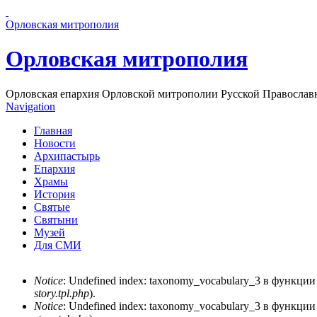
Перейти к основному содержанию страницы
Орловская митрополия
Орловская митрополия
Орловская епархия Орловской митрополии Русской Православ
Navigation
Главная
Новости
Архипастырь
Епархия
Храмы
История
Святые
Святыни
Музей
Для СМИ
Notice
: Undefined index: taxonomy_vocabulary_3 в функци
story.tpl.php
).
Сообщение об ошибке
Notice
: Undefined index: taxonomy_vocabulary_3 в функци