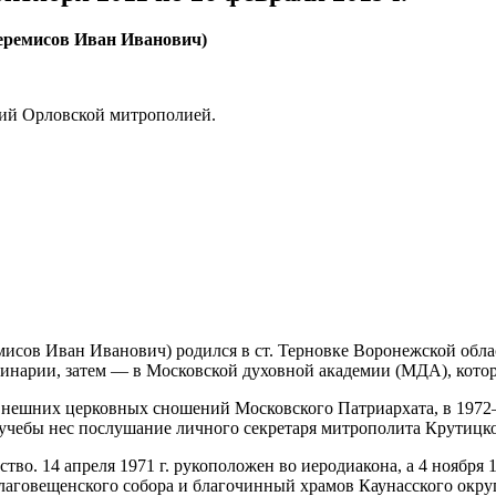
еремисов Иван Иванович)
ий Орловской митрополией.
ов Иван Иванович) родился в ст. Терновке Воронежской област
инарии, затем — в Московской духовной академии (МДА), котору
 внешних церковных сношений Московского Патриархата, в 1972–
 учебы нес послушание личного секретаря митрополита Крутицк
тво. 14 апреля 1971 г. рукоположен во иеродиакона, а 4 ноября
лаговещенского собора и благочинный храмов Каунасского округа.