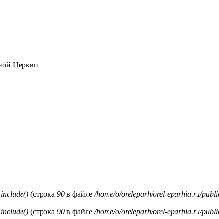
ной Церкви
и
include()
(строка
90
в файле
/home/o/oreleparh/orel-eparhia.ru/publ
и
include()
(строка
90
в файле
/home/o/oreleparh/orel-eparhia.ru/publ