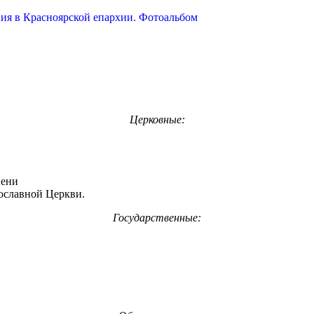
Церковные:
пени
вославной Церкви.
Государственные: