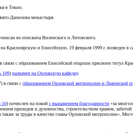
ья в Токио.
Свято-Данилова монастыря.
тонисан во епископа Виленского и Литовского.
 на Красноярскую и Енисейскую. 19 февраля 1999 г. возведен в с
 в связи с образованием Енисейской епархии присвоен титул Кр
 109
)
назначен на Орловскую кафедру
.
) в связи с
образованием Орловской митрополии и Ливенской е
 10
) почислен на покой
с выражением благодарности
«за многол
нием приходов и духовенства, строительством храмов, заботой
также за труды в качестве главы Орловской митрополии». Место