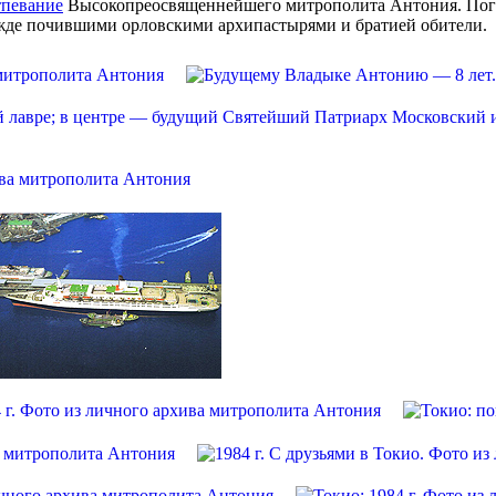
тпевание
Высокопреосвященнейшего митрополита Антония. Погре
ежде почившими орловскими архипастырями и братией обители.