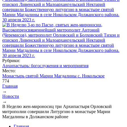
Рубрики:
Архипастырь: богослужения и мероприятия
Место:
Монастырь святой Марии Магдалины с. Никольское
774
Главная
→
Вы здесь
Новости
→
В Неделю жен-мироносиц три Архипастыря Орловской
митрополии совершили Литургию в монастыре Марии
Магдалины в Должанском районе
Главная