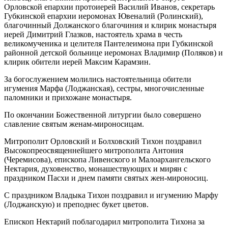
Орловской епархии протоиерей Василий Иванов, секретарь
Губкинской епархии иеромонах Ювеналий (Ролинский),
благочинный Должанского благочиния и клирик монастыря
иерей Димитрий Глазков, настоятель храма в честь
великомученика и целителя Пантелеимона при Губкинской
районной детской больнице иеромонах Владимир (Поляков) и
клирик обители иерей Максим Карамзин.
За богослужением молились настоятельница обители
игумения Марфа (Лоджанская), сестры, многочисленные
паломники и прихожане монастыря.
По окончании Божественной литургии было совершено
славление святым женам-мироносицам.
Митрополит Орловский и Болховский Тихон поздравил
Высокопреосвященнейшего митрополита Антония
(Черемисова), епископа Ливенского и Малоархангельского
Нектария, духовенство, монашествующих и мирян с
праздником Пасхи и днем памяти святых жен-мироносиц.
С праздником Владыка Тихон поздравил и игумению Марфу
(Лоджанскую) и преподнес букет цветов.
Епископ Нектарий поблагодарил митрополита Тихона за