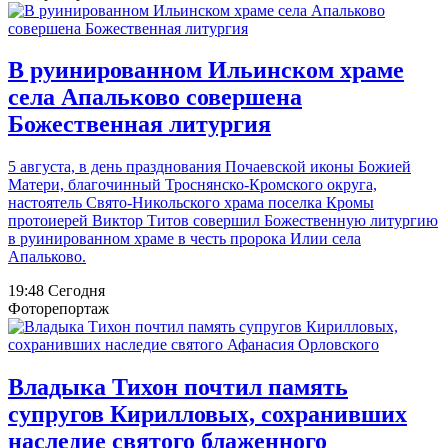
В руинированном Ильинском храме
села Апальково совершена
Божественная литургия
5 августа, в день празднования Почаевской иконы Божией
Матери, благочинный Троснянско-Кромского округа,
настоятель Свято-Никольского храма поселка Кромы
протоиерей Виктор Титов совершил Божественную литургию
в руинированном храме в честь пророка Илии села
Апальково.
19:48 Сегодня
Фоторепортаж
Владыка Тихон почтил память
супругов Кирилловых, сохранивших
наследие святого блаженного