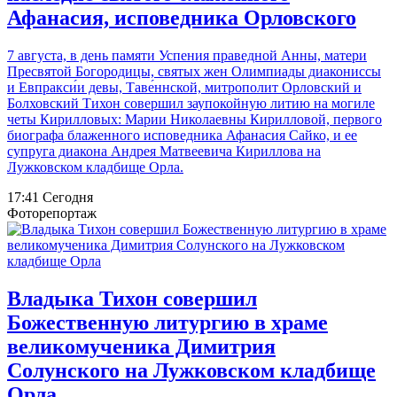
Афанасия, исповедника Орловского
7 августа, в день памяти Успения праведной Анны, матери
Пресвятой Богородицы, святых жен Олимпиады диакониссы
и Евпракси́и девы, Таве́ннской, митрополит Орловский и
Болховский Тихон совершил заупокойную литию на могиле
четы Кирилловых: Марии Николаевны Кирилловой, первого
биографа блаженного исповедника Афанасия Сайко, и ее
супруга диакона Андрея Матвеевича Кириллова на
Лужковском кладбище Орла.
17:41 Сегодня
Фоторепортаж
Владыка Тихон совершил
Божественную литургию в храме
великомученика Димитрия
Солунского на Лужковском кладбище
Орла