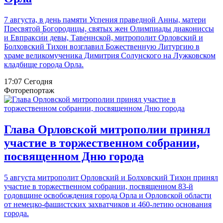
7 августа, в день памяти Успения праведной Анны, матери
Пресвятой Богородицы, святых жен Олимпиады диакониссы
и Евпракси́и девы, Таве́ннской, митрополит Орловский и
Болховский Тихон возглавил Божественную Литургию в
храме великомученика Димитрия Солунского на Лужковском
кладбище города Орла.
17:07 Сегодня
Фоторепортаж
Глава Орловской митрополии принял
участие в торжественном собрании,
посвященном Дню города
5 августа митрополит Орловский и Болховский Тихон принял
участие в торжественном собрании, посвященном 83-й
годовщине освобождения города Орла и Орловской области
от немецко-фашистских захватчиков и 460-летию основания
города.