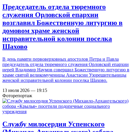
Председатель отдела тюремного
служения Орловской епархии
возглавил Божественную литургию в
домовом храме женской
исправительной колонии поселка
Шахово
В день памяти первоверховных апостолов Петра и Павла
председатель отдела тюремного служения Орловской епархии
иерей Владимир Наумов совершил Божественную литургию в
храме святой великомученицы Анастасии Узорешительницы
женской исправительной колонии поселка Шахово.
13 июля 2026 — 19:15
Фоторепортаж
Службу милосердия Успенского