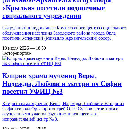
(Михаило-Архангельского) собора
«Крылья» посетили подопечные
социального учреждения
Сотрудники и подопечные Комплексного центра социального
обслуживания населения Заводского района города Орла
посетили Успенский (Михаило-Архангельский) собор.
13 июля 2026 — 18:59
Фоторепортаж
Клирик храма мучениц Веры,
Надежды, Любови и матери их Софии
посетил УФИЦ №3
Клирик храма мучениц Веры, Надежды, Любови и матери их
Софии города Орла протоиерей Олег Сучков встретился с
осужденными участка, функционирующего как
исправительный центр № 3.
13 июля 2026 — 17:15