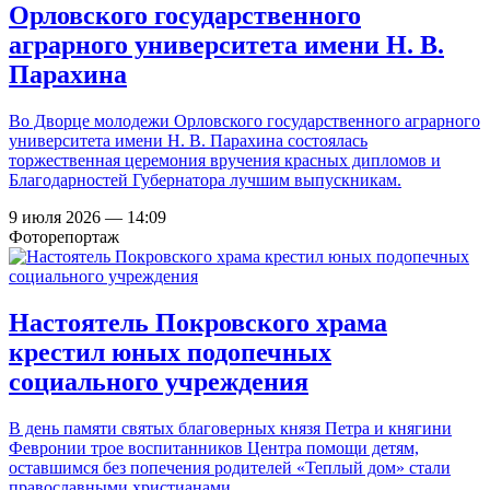
Орловского государственного
аграрного университета имени Н. В.
Парахина
Во Дворце молодежи Орловского государственного аграрного
университета имени Н. В. Парахина состоялась
торжественная церемония вручения красных дипломов и
Благодарностей Губернатора лучшим выпускникам.
9 июля 2026 — 14:09
Фоторепортаж
Настоятель Покровского храма
крестил юных подопечных
социального учреждения
В день памяти святых благоверных князя Петра и княгини
Февронии трое воспитанников Центра помощи детям,
оставшимся без попечения родителей «Теплый дом» стали
православными христианами.