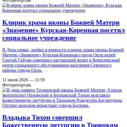
Фоторепортаж
Клирик храма иконы Божией Матери
«Знамение» Курская-Коренная посетил
социальное учреждение
В День семьи, любви и верности клирик храма иконы Божией
Матери «Знамение» Курская-Коренная города Орла иерей
Сергий Гайдар совершил пастырский визит в Комплексный
центр социального обслуживания населения Северного
района города Орла.
11 июля 2026 — 11:59
Фоторепортаж
Владыка Тихон совершил
Божественную литургию в Троицком