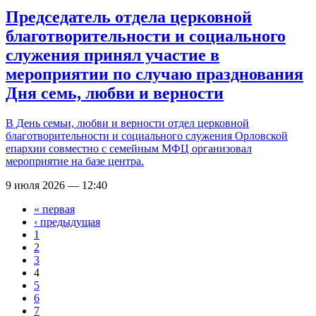
Председатель отдела церковной
благотворительности и социального
служения принял участие в
мероприятии по случаю празднования
Дня семь, любви и верности
В День семьи, любви и верности отдел церковной
благотворительности и социального служения Орловской
епархии совместно с семейным МФЦ организовал
мероприятие на базе центра.
9 июля 2026 — 12:40
« первая
Страницы
‹ предыдущая
1
2
3
4
5
6
7