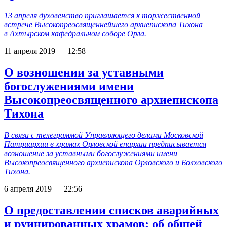
13 апреля духовенство приглашается к торжественной
встрече Высокопреосвященнейшего архиепископа Тихона
в Ахтырском кафедральном соборе Орла.
11 апреля 2019 — 12:58
О возношении за уставными
богослужениями имени
Высокопреосвященного архиепископа
Тихона
В связи с телеграммой Управляющего делами Московской
Патриархии в храмах Орловской епархии предписывается
возношение за уставными богослужениями имени
Высокопреосвященного архиепископа Орловского и Болховского
Тихона.
6 апреля 2019 — 22:56
О предоставлении списков аварийных
и руинированных храмов; об общей