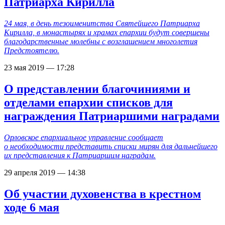
Патриарха Кирилла
24 мая, в день тезоименитства Святейшего Патриарха
Кирилла, в монастырях и храмах епархии будут совершены
благодарственные молебны с возглашением многолетия
Предстоятелю.
23 мая 2019 — 17:28
О представлении благочиниями и
отделами епархии списков для
награждения Патриаршими наградами
Орловское епархиальное управление сообщает
о необходимости представить списки мирян для дальнейшего
их представления к Патриаршим наградам.
29 апреля 2019 — 14:38
Об участии духовенства в крестном
ходе 6 мая