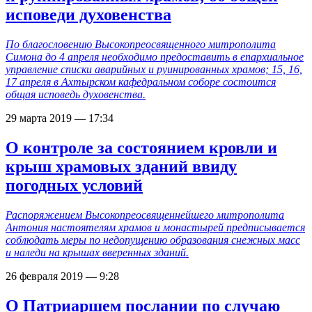
исповеди духовенства
По благословению Высокопреосвященного митрополита
Симона до 4 апреля необходимо предоставить в епархиальное
управление списки аварийных и руинированных храмов; 15, 16,
17 апреля в Ахтырском кафедральном соборе состоится
общая исповедь духовенства.
29 марта 2019 — 17:34
О контроле за состоянием кровли и
крыш храмовых зданий ввиду
погодных условий
Распоряжением Высокопреосвященнейшего митрополита
Антония настоятелям храмов и монастырей предписывается
соблюдать меры по недопущению образования снежных масс
и наледи на крышах вверенных зданий.
26 февраля 2019 — 9:28
О Патриаршем послании по случаю