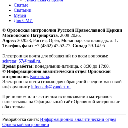
Святые
Святыни
Музей
Для СМИ
© Орловская митрополия Русской Православной Церкви
Московского Патриархата
, 2008-2026.
Адрес:
302023, Россия, Орёл, Монастырская площадь, д. 1.
Телефон, факс:
+7 (4862) 47-52-77.
Склад:
59-14-95
Электронная почта для обращений по всем вопросам:
sekretar_57@mail.ru
(ссылка для отправки email)
.
Время работы:
понедельник-пятница, с 8:30 до 17:00.
© Информационно-аналитический отдел Орловской
митрополии
.
Контакты
.
Электронная почта (только для обращений средств массовой
информации):
infoeparh@yandex.ru
(ссылка для отправки email)
.
При полном или частичном использовании материалов
гиперссылка на Официальный сайт Орловской митрополии
обязательна.
Разбработка сайта:
Информационно-аналитический отдел
Орловской митрополии