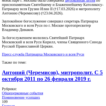
монастыре г. Москвы была совершена
заупокойная лития
(внеш
по
приснопамятным Святейшему и Блаженнейшему Католикосу-
ссылка
Патриарху всея Грузии Илии II (†17.03.2026) и митрополиту
Антонию (Черемисову) (†23.04.2026).
Заупокойное богослужение совершил секретарь Патриарха
Московского и всея Руси по г. Москве протопресвитер
Владимир Диваков.
За богослужением молились Святейший Патриарх
Московский и всея Руси Кирилл, члены Священного Синода
Русской Православной Церкви.
Пресс-служба Патриарха Московского и всея Руси
(внешняя
ссылка)
Также по теме:
Антоний (Черемисов), митрополит. С 5
октября 2011 по 26 февраля 2019 г.
Рубрики:
Общецерковные события
Поминовение усопших
109
Главная