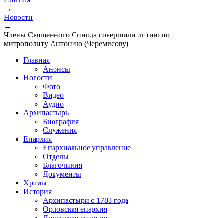
→
Вы здесь
Новости
→
Члены Священного Синода совершили литию по
митрополиту Антонию (Черемисову)
Главная
Анонсы
Новости
Фото
Видео
Аудио
Архипастырь
Биография
Служения
Епархия
Епархиальное управление
Отделы
Благочиния
Документы
Храмы
История
Архипастыри с 1788 года
Орловская епархия
Ливенская епархия