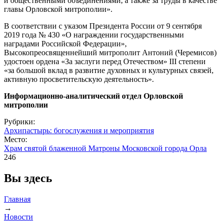
и общественными объединениями, а также за труды в качестве
главы Орловской митрополии».
В соответствии с указом Президента России от 9 сентября
2019 года № 430 «О награждении государственными
наградами Российской Федерации»,
Высокопреосвященнейший митрополит Антоний (Черемисов)
удостоен ордена «За заслуги перед Отечеством» III степени
«за большой вклад в развитие духовных и культурных связей,
активную просветительскую деятельность».
Информационно-аналитический отдел Орловской
митрополии
Рубрики:
Архипастырь: богослужения и мероприятия
Место:
Храм святой блаженной Матроны Московской города Орла
246
Вы здесь
Главная
→
Новости