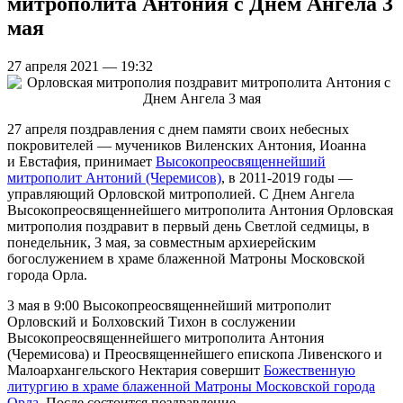
митрополита Антония с Днем Ангела 3
мая
27 апреля 2021 — 19:32
27 апреля поздравления с днем памяти своих небесных
покровителей — мучеников Виленских Антония, Иоанна
и Евстафия, принимает
Высокопреосвященнейший
митрополит Антоний (Черемисов)
, в 2011-2019 годы —
управляющий Орловской митрополией. С Днем Ангела
Высокопреосвященнейшего митрополита Антония Орловская
митрополия поздравит в первый день Светлой седмицы, в
понедельник, 3 мая, за совместным архиерейским
богослужением в храме блаженной Матроны Московской
города Орла.
3 мая в 9:00 Высокопреосвященнейший митрополит
Орловский и Болховский Тихон в сослужении
Высокопреосвященнейшего митрополита Антония
(Черемисова) и Преосвященнейшего епископа Ливенского и
Малоархангельского Нектария совершит
Божественную
литургию в храме блаженной Матроны Московской города
Орла
. После состоится поздравление