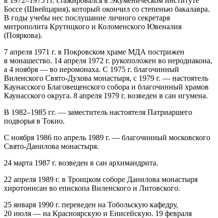
в 1972–1975 гг. стажировался в Экуменическом институте
Боссе (Швейцария), который окончил со степенью бакалавра.
В годы учебы нес послушание личного секретаря
митрополита Крутицкого и Коломенского Ювеналия
(Пояркова).
7 апреля 1971 г. в Покровском храме МДА пострижен
в монашество. 14 апреля 1972 г. рукоположен во иеродиакона,
а 4 ноября — во иеромонаха. С 1975 г. благочинный
Виленского Свято-Духова монастыря, с 1979 г. — настоятель
Каунасского Благовещенского собора и благочинный храмов
Каунасского округа. 8 апреля 1979 г. возведен в сан игумена.
В 1982–1985 гг. — заместитель настоятеля Патриаршего
подворья в Токио.
С ноября 1986 по апрель 1989 г. — благочинный московского
Свято-Данилова монастыря.
24 марта 1987 г. возведен в сан архимандрита.
22 апреля 1989 г. в Троицком соборе Данилова монастыря
хиротонисан во епископа Виленского и Литовского.
25 января 1990 г. переведен на Тобольскую кафедру,
20 июля — на Красноярскую и Енисейскую. 19 февраля