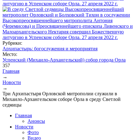
Рубрики:
Архипастырь: богослужения и мероприятия
Место:
Успенский (Михаило-Архангельский) собор города Орла
357
Главная
→
Вы здесь
Новости
→
Три Архипастыря Орловской митрополии служили в
Михаило-Архангельском соборе Орла в среду Светлой
седмицы
Главная
Анонсы
Новости
Фото
Видео