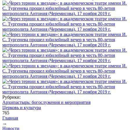
Рубрики:
Архипастырь: богослужения и мероприятия
Церковь и культура
765
Главная
→
Вы здесь
Новости