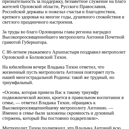
признательность за поддержку, беззаветное служение на благо
жителей Орловской области, Русского Православия,
Российской державы и пожелал счастья и благоденствия,
крепкого здоровья на многие годы, душевного спокойствия и
светлого праздничного настроения.
За труды во благо Орловщины глава региона наградил
Высокопреосвященнейшего митрополита Антония Почетной
грамотой Губернатора.
С 80-летием уважаемого Архипастыря поздравил митрополит
Орловский и Болховский Тихон.
На юбилейном вечере Владыка Тихон отметил, что
жизненный пусть митрополита Антония повторяет путь
нашей многострадальной Родины: такой же трудный, но
триумфальный.
«Основа, которая привела Вас к такому триумфу
подвижнической жизни, кроется в правильном воспитании в
семье, — отметил Владыка Тихон, обращаясь к
Высокопреосвященнейшему митрополиту Антонию. —
Именно в семье были заложены скромность и духовный
стержень, который Вы постоянно подкрепляли».
Митрополит Тихон подчеркнул, что Владыка Антоний всю