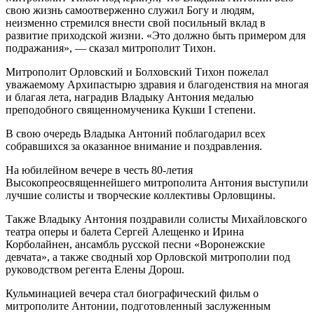
свою жизнь самоотверженно служил Богу и людям,
неизменно стремился внести свой посильный вклад в
развитие приходской жизни. «Это должно быть примером для
подражания», — сказал митрополит Тихон.
Митрополит Орловский и Болховский Тихон пожелал
уважаемому Архипастырю здравия и благоденствия на многая
и благая лета, наградив Владыку Антония медалью
преподобного священномученика Кукши I степени.
В свою очередь Владыка Антоний поблагодарил всех
собравшихся за оказанное внимание и поздравления.
На юбилейном вечере в честь 80-летия
Высокопреосвященнейшего митрополита Антония выступили
лучшие солисты и творческие коллективы Орловщины.
Также Владыку Антония поздравили солисты Михайловского
театра оперы и балета Сергей Алещенко и Ирина
Корболайнен, ансамбль русской песни «Воронежские
девчата», а также сводный хор Орловской митрополии под
руководством регента Елены Дорош.
Кульминацией вечера стал биографический фильм о
митрополите Антонии, подготовленный заслуженным