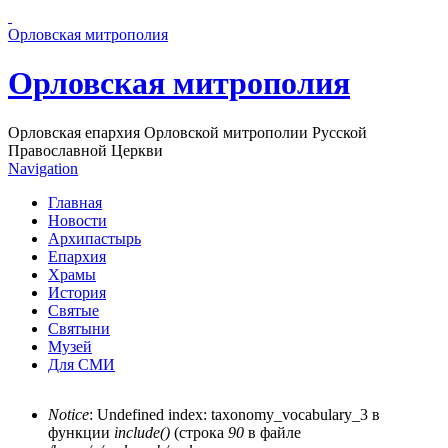
Перейти к основному содержанию страницы
Орловская митрополия
Орловская митрополия
Орловская епархия Орловской митрополии Русской
Православной Церкви
Navigation
Главная
Новости
Архипастырь
Епархия
Храмы
История
Святые
Святыни
Музей
Для СМИ
Notice
: Undefined index: taxonomy_vocabulary_3 в
функции
include()
(строка
90
в файле
Сообщение об ошибке