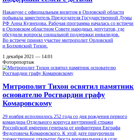
Накануне с официальным визитом в Орловской области
побывала заместитель Председателя Государственной Думы
РФ Анна Кузнецова. Рабочая программа началась со встречи
в Орловском областном Совете народных депутатов, где
обсудили вопросы социальной поддержки инвалидов.
Во встрече принял участие митрополит Орловский
и Болховский Тихон.
1 декабря 2021 — 14:01
Фоторепортаж
Митрополит Тихон освятил памятник
основателю Росгвардии графу
Комаровскому
29 ноября исполнилось 252 года со дня рождения первого
командира Отдельного корпуса внутренней стражи
Российской империи генерала от инфантерии Евграфа
Федотовича Комаровского. К этой дате приурочили
торжественное открытие бюста военачальника в селе