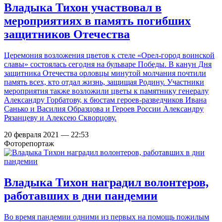
Владыка Тихон участвовал в
мероприятиях в память погибших
защитников Отечества
Церемония возложения цветов к стеле «Орел-город воинской
славы» состоялась сегодня на бульваре Победы. В канун Дня
защитника Отечества орловцы минутой молчания почтили
память всех, кто отдал жизнь, защищая Родину. Участники
мероприятия также возложили цветы к памятнику генералу
Александру Горбатову, к бюстам героев-разведчиков Ивана
Санько и Василия Образцова и Героев России Александру
Рязанцеву и Алексею Скворцову.
20 февраля 2021 — 22:53
Фоторепортаж
Владыка Тихон наградил волонтеров,
работавших в дни пандемии
Во время пандемии одними из первых на помощь пожилым