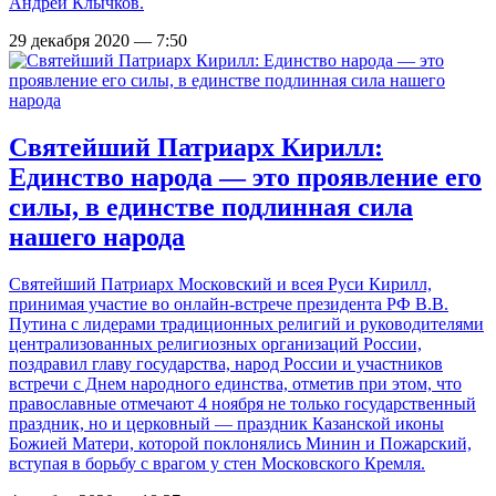
Андрей Клычков.
29 декабря 2020 — 7:50
Святейший Патриарх Кирилл:
Единство народа — это проявление его
силы, в единстве подлинная сила
нашего народа
Святейший Патриарх Московский и всея Руси Кирилл,
принимая участие во онлайн-встрече президента РФ В.В.
Путина с лидерами традиционных религий и руководителями
централизованных религиозных организаций России,
поздравил главу государства, народ России и участников
встречи с Днем народного единства, отметив при этом, что
православные отмечают 4 ноября не только государственный
праздник, но и церковный — праздник Казанской иконы
Божией Матери, которой поклонялись Минин и Пожарский,
вступая в борьбу с врагом у стен Московского Кремля.