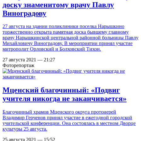
доску знаменитому врачу Павлу
Виноградову
27 августа на здании поликлиники поселка Нарышкино
торжественно открыта памятная доска бывшему главному
врачу Нарышкинской центральной районной больницы Павлу
Михайловичу Виноградову. В мероприятии принял участие
митрополит Орловский и Болховский Тихон.
27 августа 2021 — 21:27
Фоторепортаж
Мценский благочинный: «Подвиг
учителя никогда не заканчивается»
Благочинный храмов Мценского округа протоиерей
Владимир Герченов принял участие в ежегодной городской
учительской конференции. Она состоялась в местном Дворце
культуры 25 августа.
25 августа 2021 — 15:52