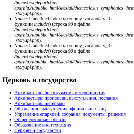
/home/o/oreleparh/orel-
eparhia.ru/public_html/sites/all/themes/lexus_zymphonies_the
-story.tpl.php
).
Notice
: Undefined index: taxonomy_vocabulary_3 в
функции
include()
(строка
90
в файле
/home/o/oreleparh/orel-
eparhia.ru/public_html/sites/all/themes/lexus_zymphonies_the
-story.tpl.php
).
Notice
: Undefined index: taxonomy_vocabulary_3 в
функции
include()
(строка
90
в файле
/home/o/oreleparh/orel-
eparhia.ru/public_html/sites/all/themes/lexus_zymphonies_the
-story.tpl.php
).
Церковь и государство
Архипастырь: богослужения и мероприятия
Архипастырь: проповеди, выступления, послания
Архипастырь: интервью
Обращения, выступления официальных лиц
Управление епархией: собрания, документы, решения
Общецерковные события
Образование и катехизация
Церковь и государство