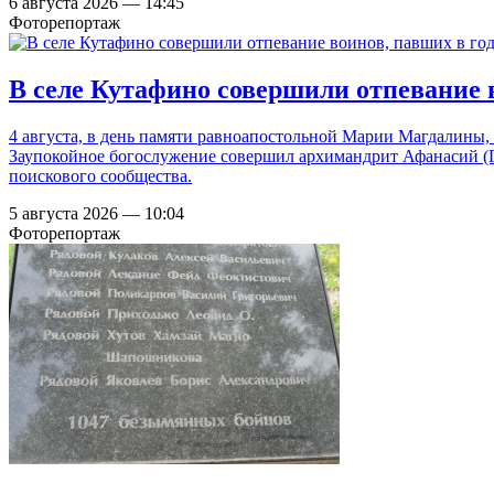
6 августа 2026 — 14:45
Фоторепортаж
В селе Кутафино совершили отпевание 
4 августа, в день памяти равноапостольной Марии Магдалины,
Заупокойное богослужение совершил архимандрит Афанасий (Г
поискового сообщества.
5 августа 2026 — 10:04
Фоторепортаж