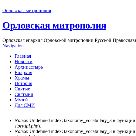
Перейти к основному содержанию страницы
Орловская митрополия
Орловская митрополия
Орловская епархия Орловской митрополии Русской Православ
Navigation
Главная
Новости
Архипастырь
Епархия
Храмы
История
Святые
Святыни
Музей
Для СМИ
Notice
: Undefined index: taxonomy_vocabulary_3 в функци
story.tpl.php
).
Сообщение об ошибке
Notice
: Undefined index: taxonomy_vocabulary_3 в функци