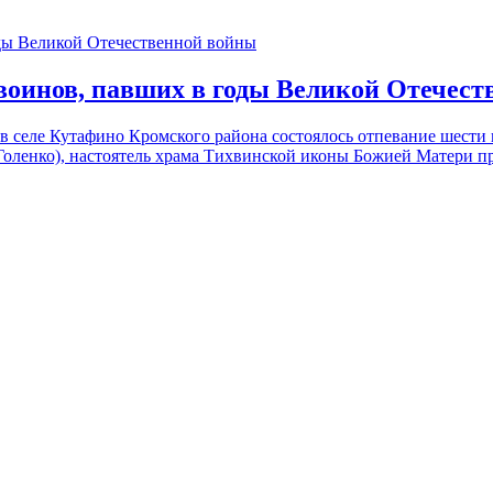
воинов, павших в годы Великой Отечес
 в селе Кутафино Кромского района состоялось отпевание шест
оленко), настоятель храма Тихвинской иконы Божией Матери пр