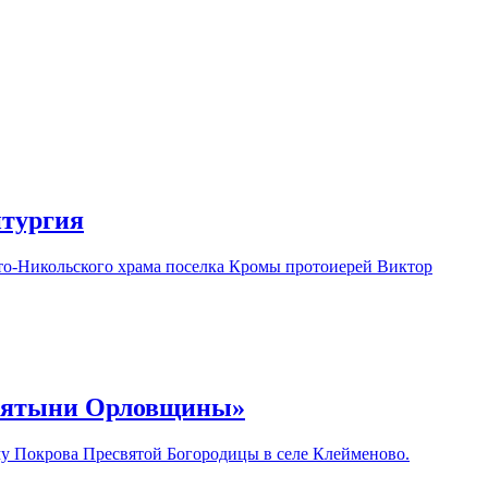
итургия
ято-Никольского храма поселка Кромы протоиерей Виктор
Святыни Орловщины»
 Покрова Пресвятой Богородицы в селе Клейменово.