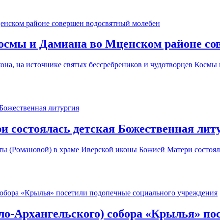
Космы и Дамиана во Мценском районе со
она, на источнике святых бессребреников и чудотворцев Космы
и состоялась детская Божественная лит
ы (Романовой) в храме Иверской иконы Божией Матери состояла
ло-Архангельского) собора «Крылья» по