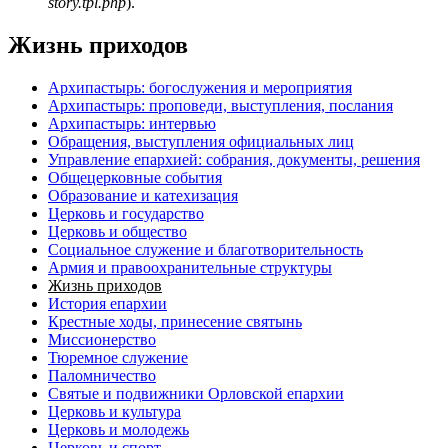
story.tpl.php
).
Жизнь приходов
Архипастырь: богослужения и мероприятия
Архипастырь: проповеди, выступления, послания
Архипастырь: интервью
Обращения, выступления официальных лиц
Управление епархией: собрания, документы, решения
Общецерковные события
Образование и катехизация
Церковь и государство
Церковь и общество
Социальное служение и благотворительность
Армия и правоохранительные структуры
Жизнь приходов
История епархии
Крестные ходы, принесение святынь
Миссионерство
Тюремное служение
Паломничество
Святые и подвижники Орловской епархии
Церковь и культура
Церковь и молодежь
Церковь и спорт