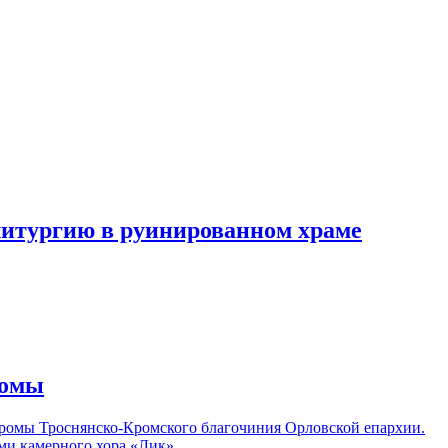
итургию в руинированном храме
ромы
ромы Троснянско-Кромского благочиния Орловской епархии.
ами камерного хора «Лик».