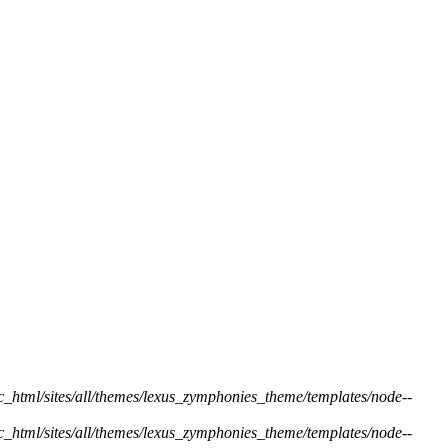
ic_html/sites/all/themes/lexus_zymphonies_theme/templates/node--
ic_html/sites/all/themes/lexus_zymphonies_theme/templates/node--