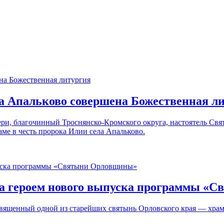
а Апальково совершена Божественная л
ери, благочинный Троснянско-Кромского округа, настоятель Св
е в честь пророка Илии села Апальково.
ла героем нового выпуска программы «
щенный одной из старейших святынь Орловского края — храму