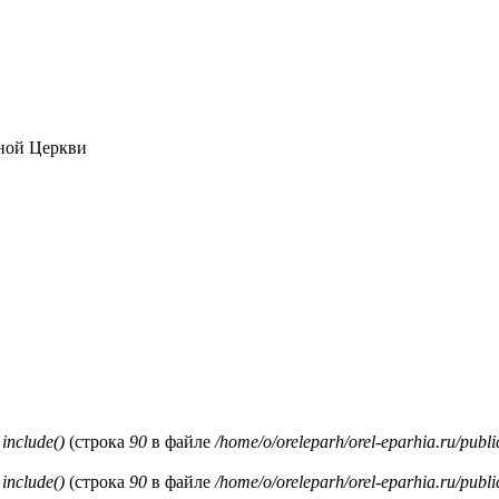
ной Церкви
и
include()
(строка
90
в файле
/home/o/oreleparh/orel-eparhia.ru/publ
и
include()
(строка
90
в файле
/home/o/oreleparh/orel-eparhia.ru/publ