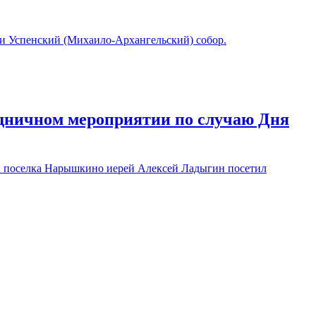
и Успенский (Михаило-Архангельский) собор.
дничном мероприятии по случаю Дня
и поселка Нарышкино иерей Алексей Ладыгин посетил