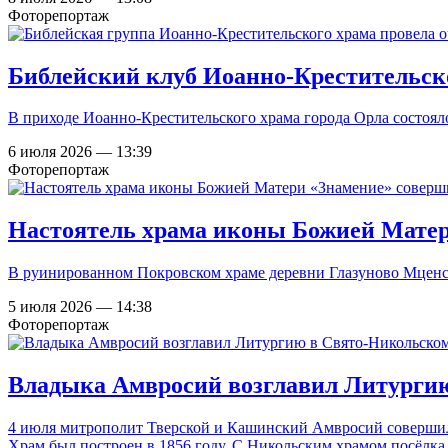
Фоторепортаж
Библейский клуб Иоанно-Крестительско
В приходе Иоанно-Крестительского храма города Орла состояло
6 июля 2026 — 13:39
Фоторепортаж
Настоятель храма иконы Божией Матер
В руинированном Покровском храме деревни Глазуново Мценск
5 июля 2026 — 14:38
Фоторепортаж
Владыка Амвросий возглавил Литурги
4 июля митрополит Тверской и Кашинский Амвросий совершил
Храм был построен в 1856 году. С Никольским храмом посёлка 