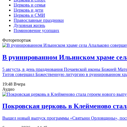
Церковь и семья
Церковь и дети
Церковь и СМИ
Православные праздники
Духовная жизнь
Поминовение усопших
Фоторепортаж
В руинированном Ильинском храме сел
5 августа, в день празднования Почаевской иконы Божией Мат
Титов совершил Божественную литургию в руинированном храм
19:48 Вчера
Аудио
Покровская церковь в Клейменово ста
Вышел новый выпуск программы «Святыни Орловщины», посвя