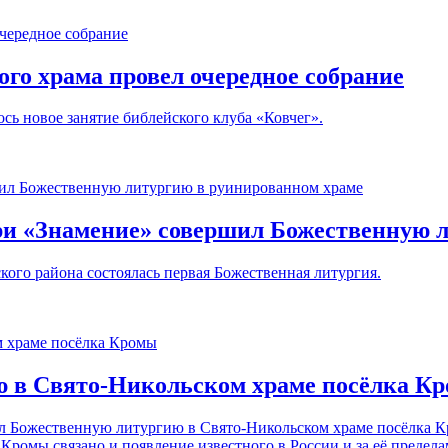
го храма провел очередное собрание
сь новое занятие библейского клуба «Ковчег».
и «Знамение» совершил Божественную л
ого района состоялась первая Божественная литургия.
ю в Свято-Никольском храме посёлка К
 Божественную литургию в Свято-Никольском храме посёлка К
Кромы связано и появление известного в России и за её предел