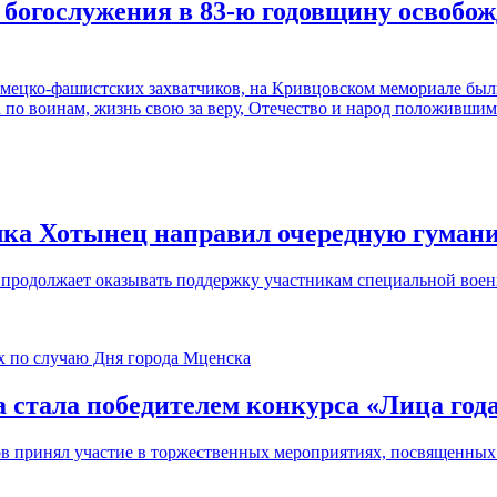
богослужения в 83-ю годовщину освобож
немецко-фашистских захватчиков, на Кривцовском мемориале бы
по воинам, жизнь свою за веру, Отечество и народ положившим
елка Хотынец направил очередную гума
 продолжает оказывать поддержку участникам специальной воен
 стала победителем конкурса «Лица год
 принял участие в торжественных мероприятиях, посвященных 