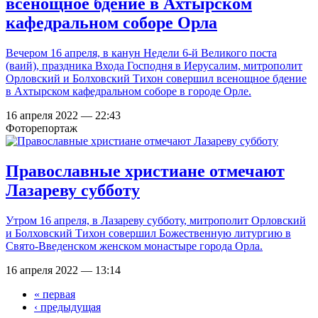
всенощное бдение в Ахтырском
кафедральном соборе Орла
Вечером 16 апреля, в канун Недели 6-й Великого поста
(ваий), праздника Входа Господня в Иерусалим, митрополит
Орловский и Болховский Тихон совершил всенощное бдение
в Ахтырском кафедральном соборе в городе Орле.
16 апреля 2022 — 22:43
Фоторепортаж
Православные христиане отмечают
Лазареву субботу
Утром 16 апреля, в Лазареву субботу, митрополит Орловский
и Болховский Тихон совершил Божественную литургию в
Свято-Введенском женском монастыре города Орла.
16 апреля 2022 — 13:14
« первая
Страницы
‹ предыдущая