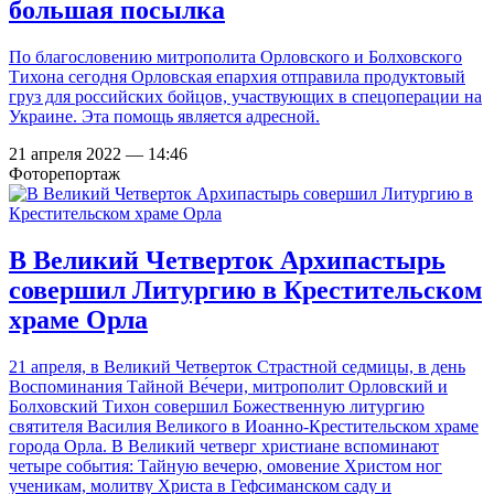
большая посылка
По благословению митрополита Орловского и Болховского
Тихона сегодня Орловская епархия отправила продуктовый
груз для российских бойцов, участвующих в спецоперации на
Украине. Эта помощь является адресной.
21 апреля 2022 — 14:46
Фоторепортаж
В Великий Четверток Архипастырь
совершил Литургию в Крестительском
храме Орла
21 апреля, в Великий Четверток Страстной седмицы, в день
Воспоминания Тайной Ве́чери, митрополит Орловский и
Болховский Тихон совершил Божественную литургию
святителя Василия Великого в Иоанно-Крестительском храме
города Орла. В Великий четверг христиане вспоминают
четыре события: Тайную вечерю, омовение Христом ног
ученикам, молитву Христа в Гефсиманском саду и