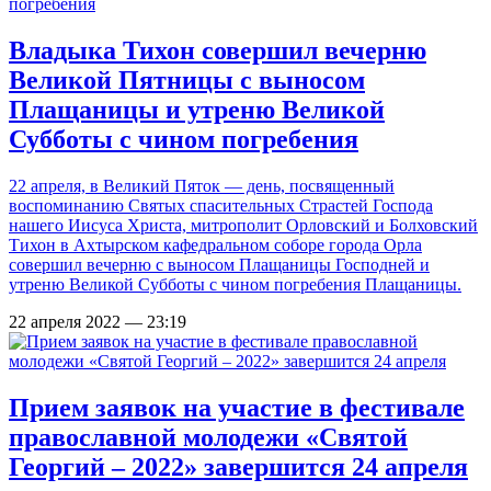
Владыка Тихон совершил вечерню
Великой Пятницы с выносом
Плащаницы и утреню Великой
Субботы с чином погребения
22 апреля, в Великий Пяток — день, посвященный
воспоминанию Святых спасительных Страстей Господа
нашего Иисуса Христа, митрополит Орловский и Болховский
Тихон в Ахтырском кафедральном соборе города Орла
совершил вечерню с выносом Плащаницы Господней и
утреню Великой Субботы с чином погребения Плащаницы.
22 апреля 2022 — 23:19
Прием заявок на участие в фестивале
православной молодежи «Святой
Георгий – 2022» завершится 24 апреля