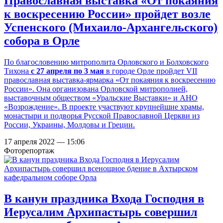
Православная выставка «От покаяния
к воскресению России» пройдет возле
Успенского (Михаило-Архангельского)
собора в Орле
По благословению митрополита Орловского и Болховского
Тихона
с 27 апреля по 3 мая
в городе Орле пройдет VII
православная выставка-ярмарка «От покаяния к воскресению
России». Она организована Орловской митрополией,
выставочным обществом «Уральские Выставки» и АНО
«Возрождение». В проекте участвуют крупнейшие храмы,
монастыри и подворья Русской Православной Церкви из
России, Украины, Молдовы и Греции.
17 апреля 2022 — 15:06
Фоторепортаж
В канун праздника Входа Господня в
Иерусалим Архипастырь совершил