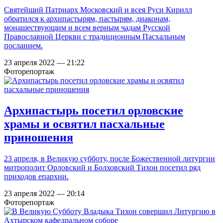
Святейший Патриарх Московский и всея Руси Кирилл
обратился к архипастырям, пастырям, диаконам,
монашествующим и всем верным чадам Русской
Православной Церкви с традиционным Пасхальным
посланием.
23 апреля 2022 — 21:22
Фоторепортаж
Архипастырь посетил орловские
храмы и освятил пасхальные
приношения
23 апреля, в Великую субботу, после Божественной литургии
митрополит Орловский и Болховский Тихон посетил ряд
приходов епархии.
23 апреля 2022 — 20:14
Фоторепортаж