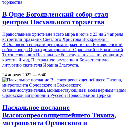
В Орле Богоявленский собор стал
центром Пасхального торжества
Православные христиане всего мира в ночь с 23 на 24 апреля
встретили праздник Светлого Христова Воскресения.
В Орловской епархии центром торжеств стал Богоявленский
собор города Орла, где митрополит Орловский и Болховский
Тихон совершил Пасхальные богослужения — полунощницу,
крестный ход, Пасхальную заутреню и Божественную
литургию святителя Иоанна Златоуста.
24 апреля 2022 — 6:40
Пасхальное послание
Высокопреосвященнейшего Тихона,
митрополита Орловского и