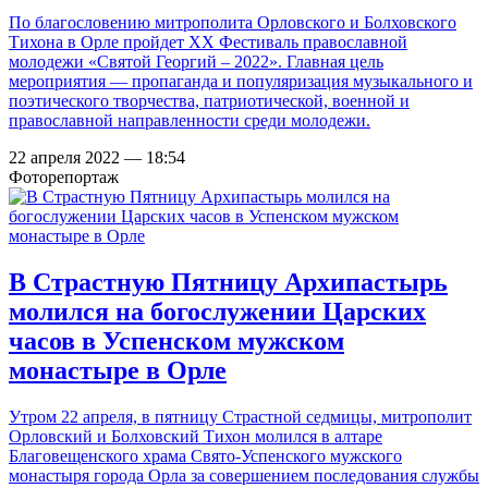
По благословению митрополита Орловского и Болховского
Тихона в Орле пройдет XX Фестиваль православной
молодежи «Святой Георгий – 2022». Главная цель
мероприятия — пропаганда и популяризация музыкального и
поэтического творчества, патриотической, военной и
православной направленности среди молодежи.
22 апреля 2022 — 18:54
Фоторепортаж
В Страстную Пятницу Архипастырь
молился на богослужении Царских
часов в Успенском мужском
монастыре в Орле
Утром 22 апреля, в пятницу Страстной седмицы, митрополит
Орловский и Болховский Тихон молился в алтаре
Благовещенского храма Свято-Успенского мужского
монастыря города Орла за совершением последования службы