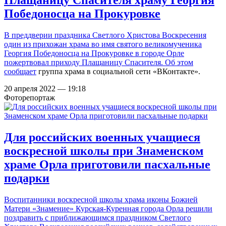
Плащаницу Спасителя храму Георгия
Победоносца на Прокуровке
В преддверии праздника Светлого Христова Воскресения
один из прихожан храма во имя святого великомученика
Георгия Победоносца на Прокуровке в городе Орле
пожертвовал приходу Плащаницу Спасителя. Об этом
сообщает
группа храма в социальной сети «ВКонтакте».
20 апреля 2022 — 19:18
Фоторепортаж
Для российских военных учащиеся
воскресной школы при Знаменском
храме Орла приготовили пасхальные
подарки
Воспитанники воскресной школы храма иконы Божией
Матери «Знамение» Курская-Куренная города Орла решили
поздравить с приближающимся праздником Светлого