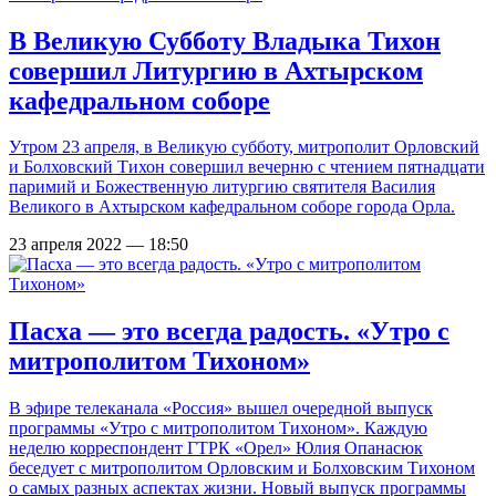
В Великую Субботу Владыка Тихон
совершил Литургию в Ахтырском
кафедральном соборе
Утром 23 апреля, в Великую субботу, митрополит Орловский
и Болховский Тихон совершил вечерню с чтением пятнадцати
паримий и Божественную литургию святителя Василия
Великого в Ахтырском кафедральном соборе города Орла.
23 апреля 2022 — 18:50
Пасха — это всегда радость. «Утро с
митрополитом Тихоном»
В эфире телеканала «Россия» вышел очередной выпуск
программы «Утро с митрополитом Тихоном». Каждую
неделю корреспондент ГТРК «Орел» Юлия Опанасюк
беседует с митрополитом Орловским и Болховским Тихоном
о самых разных аспектах жизни. Новый выпуск программы