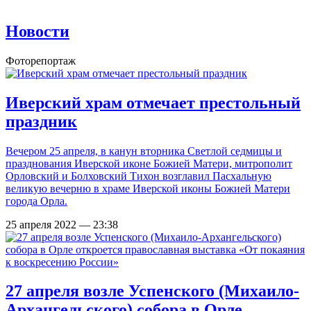
Новости
Фоторепортаж
Иверский храм отмечает престольный
праздник
Вечером 25 апреля, в канун вторника Светлой седмицы и
празднования Иверской иконе Божией Матери, митрополит
Орловский и Болховский Тихон возглавил Пасхальную
великую вечерню в храме Иверской иконы Божией Матери
города Орла.
25 апреля 2022 — 23:38
27 апреля возле Успенского (Михаило-
Архангельского) собора в Орле