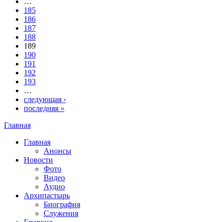
…
185
186
187
188
189
190
191
192
193
…
следующая ›
последняя »
Главная
Вы здесь
Главная
Анонсы
Новости
Фото
Видео
Аудио
Архипастырь
Биография
Служения