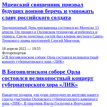
Мценский священник призвал
будущих воинов беречь и умножать
славу российского солдата
Традиционный День призывника состоялся во Мценске 15
апреля. Он прошел в Орловском техникуме агробизнеса и
сервиса. Среди почетных гостей был клирик местного Свято-
Троицкого храма протоиерей Сергий Микунов.
18 апреля 2022 — 19:55
Фоторепортаж
В Богоявленском соборе Орла
состоялся великопостный концерт
губернаторского хора «ЛИК»
Накануне подарок для души преподнесли жителям нашего
города участники Орловского губернаторского камерного
хора «ЛИК». В праздник Входа Господня в Иерусалим