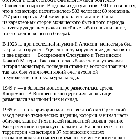
Орловской епархии. В одном из документов 1901 г. говорится,
что в монастыре насчитывалось 583 человека: 80 монахинь,
277 рясофорных, 224 живущих на испытании. Одна
из характерных сторон монашеского бытия того периода —
занятия рукоделием (золотошвейные работы, вышивание,
изготовление вещей из бисера).
В 1923 г., при последней игумений Алексии, монастырь был
закрыт и разрушен. Уцелели полуразрушенные две часовни
и две церкви — Воскресения Словущего и Тихвинской
Божией Матери. Так закончилась более чем двухвековая
история монастыря, последняя страница которой трагична,
так как был уничтожен яркий очаг духовной
и художественной культуры народа.
1949 г. — в бывшем монастыре разместилась артель
Копремонт. В Воскресенской церкви-усыпальнице
размещался валяльный цех и склад.
1965 г. — на территории монастыря заработал Орловский
завод резино-технических изделий, который занимал часть
обители, здание Тихвинской надвратной церкви, здание
Воскресенской церкви-усыпальницы. На большей части
территории монастыря в 37 монашеских кельях,
сохранившихся до нашего времени, живут мирские люди.