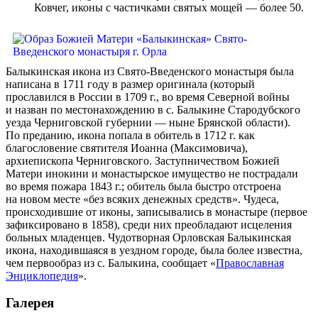
Ковчег, иконы с частичками святых мощей — более 50.
Балыкинская икона из Свято-Введенского монастыря была
написана в 1711 году в размер оригинала (который
прославился в России в 1709 г., во время Северной войны
и назван по местонахождению в с. Балыкине Стародубского
уезда Черниговской губернии — ныне Брянской области).
По преданию, икона попала в обитель в 1712 г. как
благословение святителя Иоанна (Максимовича),
архиепископа Черниговского. Заступничеством Божией
Матери инокини и монастырское имущество не пострадали
во время пожара 1843 г.; обитель была быстро отстроена
на новом месте «без всяких денежных средств». Чудеса,
происходившие от иконы, записывались в монастыре (первое
зафиксировано в 1858), среди них преобладают исцеления
больных младенцев. Чудотворная Орловская Балыкинская
икона, находившаяся в уездном городе, была более известна,
чем первообраз из с. Балыкина, сообщает «
Православная
Энциклопедия
».
Галерея