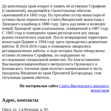
До революции храм открыт в память об игумении Серафиме
(Соковниной), выдающейся строительнице обители,
скончавшейся в 1845 году. По просьбам сестер монастыря её
останки были перенесены в Свято-Введенский монастырь с
Троицкого кладбища в 1886 году. Здесь над ними и возведен
новый Троицкий храм-усыпальница, освященный в 1887 году.
С 1965 года в помещении храма располагался цех завода
резино-технических изделий. После возвращения территории
монастыря Церкви в 1994 году здесь проводились ремонтные
работы. В 2014-2016 годах в помещении заварились
реставрационные работы, в ходе которых были обнаружены
останки игумении Серафимы, по переданные на
исследование специальной комиссии. По благословению
Высокопреосвященнейшего митрополита Орловского и
Болховского Антония храм получил наименование в честь
праздника Введения во храм Пресвятой Богородицы, став
титульным храмом обители.
По материалам сайта
Свято-Введенского женского
монастыря
Адрес, контакты
Орел, ул. 1-я Курская, д. 92.