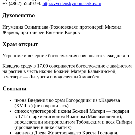
+7 (4862) 55-49-99.
http://vvedenskymon.cerkov.ru
Духовенство
Игумения Олимпиада (Рожновская); протоиерей Михаил
Жарков, протоиерей Евгений Ковров
Храм открыт
Утренние и вечерние богослужения совершаются ежедневно.
Каждую среду в 17.00 совершается богослужение с акафистом
на распев в честь иконы Божией Матери Балыкинской,
в четверг — Литургия и водосвятный молебен.
Святыни
икона Введения во храм Богородицы из г.Карачева
(ХVII в.) (не сохранилась)
список чудотворной иконы Божией Матери — подарен
в 1712 г. архиепископом Иоанном (Максимовичем),
впоследствии митрополитом Тобольским и всея Сибири
(прославлен в лике святых).
частичка Древа Животворящего Креста Господня.