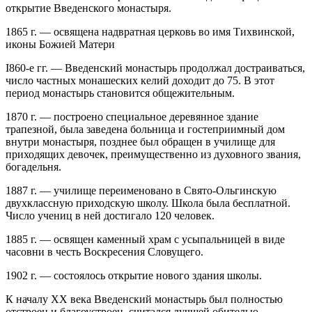
открытие Введенского монастыря.
1865 г. — освящена надвратная церковь во имя Тихвинской,
иконы Божией Матери
I860-е гг. — Введенский монастырь продолжал достраиваться,
число частных монашеских келий доходит до 75. В этот
период монастырь становится общежительным.
1870 г. — построено специальное деревянное здание
трапезной, была заведена больница и гостеприимный дом
внутри монастыря, позднее был обращен в училище для
приходящих девочек, преимущественно из духовного звания,
богадельня.
1887 г. — училище переименовано в Свято-Ольгинскую
двухклассную приходскую школу. Школа была бесплатной.
Число учениц в ней достигало 120 человек.
1885 г. — освящен каменный храм с усыпальницей в виде
часовни в честь Воскресения Словущего.
1902 г. — состоялось открытие нового здания школы.
К началу ХХ века Введенский монастырь был полностью
отстроен и благоустроен, считался лучшей обителью