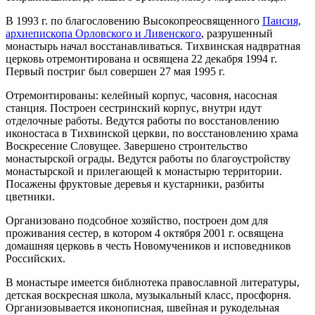
В 1993 г. по благословению Высокопреосвященного
Паисия,
архиепископа Орловского и Ливенского
, разрушенный
монастырь начал восстанавливаться. Тихвинская надвратная
церковь отремонтирована и освящена 22 декабря 1994 г.
Первый постриг был совершен 27 мая 1995 г.
Отремонтированы: келейный корпус, часовня, насосная
станция. Построен сестринский корпус, внутри идут
отделочные работы. Ведутся работы по восстановлению
иконостаса в Тихвинской церкви, по восстановлению храма
Воскресение Словущее. Завершено строительство
монастырской ограды. Ведутся работы по благоустройству
монастырской и прилегающей к монастырю территории.
Посажены фруктовые деревья и кустарники, разбиты
цветники.
Организовано подсобное хозяйство, построен дом для
проживания сестер, в котором 4 октября 2001 г. освящена
домашняя церковь в честь Новомучеников и исповедников
Российских.
В монастыре имеется библиотека православной литературы,
детская воскресная школа, музыкальный класс, просфорня.
Организовывается иконописная, швейная и рукодельная