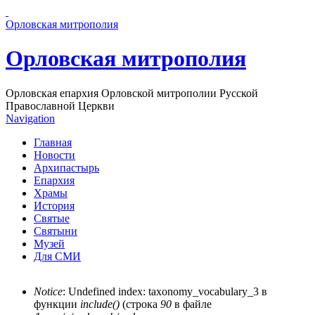
Перейти к основному содержанию страницы
Орловская митрополия
Орловская митрополия
Орловская епархия Орловской митрополии Русской
Православной Церкви
Navigation
Главная
Новости
Архипастырь
Епархия
Храмы
История
Святые
Святыни
Музей
Для СМИ
Notice
: Undefined index: taxonomy_vocabulary_3 в
функции
include()
(строка
90
в файле
Сообщение об ошибке