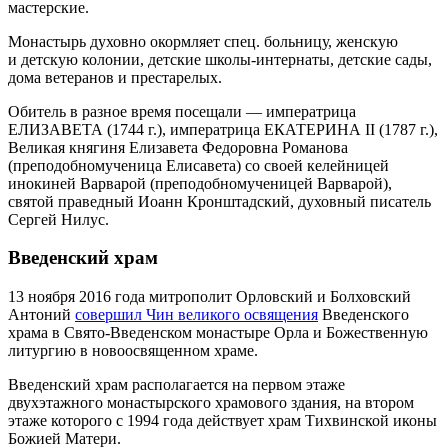
мастерские.
Монастырь духовно окормляет спец. больницу, женскую
и детскую колонии, детские школы-интернаты, детские сады,
дома ветеранов и престарелых.
Обитель в разное время посещали — императрица
ЕЛИЗАВЕТА (1744 г.), императрица ЕКАТЕРИНА II (1787 г.),
Великая княгиня Елизавета Федоровна Романова
(преподобномученица Елисавета) со своей келейницей
инокиней Варварой (преподобномученицей Варварой),
святой праведный Иоанн Кронштадский, духовный писатель
Сергей Нилус.
Введенский храм
13 ноября 2016 года митрополит Орловский и Болховский
Антоний
совершил Чин великого освящения
Введенского
храма в Свято-Введенском монастыре Орла и Божественную
литургию в новоосвященном храме.
Введенский храм располагается на первом этаже
двухэтажного монастырского храмового здания, на втором
этаже которого с 1994 года действует храм Тихвинской иконы
Божией Матери.