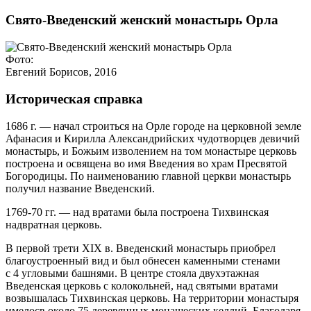
Свято-Введенский женский монастырь Орла
Фото:
Евгений Борисов, 2016
Историческая справка
1686 г. — начал строиться на Орле городе на церковной земле
Афанасия и Кирилла Александрийских чудотворцев девичий
монастырь, и Божьим изволением на том монастыре церковь
построена и освящена во имя Введения во храм Пресвятой
Богородицы. По наименованию главной церкви монастырь
получил название Введенский.
1769-70 гг. — над вратами была построена Тихвинская
надвратная церковь.
В первой трети ХIХ в. Введенский монастырь приобрел
благоустроенный вид и был обнесен каменными стенами
с 4 угловыми башнями. В центре стояла двухэтажная
Введенская церковь с колокольней, над святыми вратами
возвышалась Тихвинская церковь. На территории монастыря
имелосв около 75 деревянных монашеских келлий. Благодаря