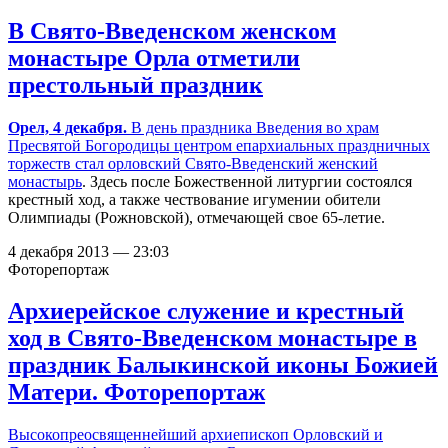
В Свято-Введенском женском
монастыре Орла отметили
престольный праздник
Орел, 4 декабря.
В день праздника Введения во храм
Пресвятой Богородицы центром епархиальных праздничных
торжеств стал орловский
Свято-Введенский женский
монастырь
. Здесь после Божественной литургии состоялся
крестный ход, а также чествование игумении обители
Олимпиады (Рожновской), отмечающей свое 65-летие.
4 декабря 2013 — 23:03
Фоторепортаж
Архиерейское служение и крестный
ход в Свято-Введенском монастыре в
праздник Балыкинской иконы Божией
Матери. Фоторепортаж
Высокопреосвященнейший архиепископ Орловский и