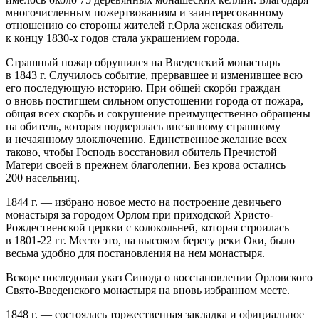
многочисленным пожертвованиям и заинтересованному
отношению со стороны жителей г.Орла женская обитель
к концу
1830-х
годов стала украшением города.
Страшный пожар обрушился на Введенский монастырь
в 1843 г. Случилось событие, прервавшее и изменившее всю
его последующую историю. При общей скорби граждан
о вновь постигшем сильном опустошении города от пожара,
общая всех скорбь и сокрушение преимущественно обращены
на обитель, которая подверглась внезапному страшному
и нечаянному злоключению. Единственное желание всех
таково, чтобы Господь восстановил обитель Пречистой
Матери своей в прежнем благолепии. Без крова остались
200 насельниц.
1844 г. — избрано новое место на построение девичьего
монастыря за городом Орлом при приходской Христо-
Рождественской церкви с колокольней, которая строилась
в
1801-22 гг.
Место это, на высоком берегу реки Оки, было
весьма удобно для постановления на нем монастыря.
Вскоре последовал указ Синода о восстановлении Орловского
Свято-Введенского монастыря на вновь избранном месте.
1848 г. — состоялась торжественная закладка и официальное