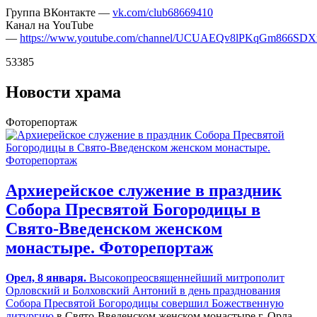
Группа ВКонтакте —
vk.com/club68669410
Канал на YouTube
—
https://www.youtube.com/channel/UCUAEQv8lPKqGm866SD
53385
Новости храма
Фоторепортаж
Архиерейское служение в праздник
Собора Пресвятой Богородицы в
Свято-Введенском женском
монастыре. Фоторепортаж
Орел, 8 января.
Высокопреосвященнейший митрополит
Орловский и Болховский Антоний в день празднования
Собора Пресвятой Богородицы
совершил Божественную
литургию
в Свято-Введенском женском монастыре г. Орла.