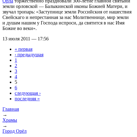
Орла
торжественно праздновали
300-летие
главной святыни
земли орловской — Балыкинской иконы Божией Матери, и
звучал тропарь: «Заступнице земли Российския от нашествия
Свейскаго и непрестанная за нас Молитвеннице, мир земли
и душам нашим у Господа испроси, да святится в нас Имя
Божие во веки».
13 июля 2011 — 17:56
« первая
Страницы
‹ предыдущая
1
2
3
4
5
6
следующая ›
последняя »
Главная
→
Вы здесь
Храмы
→
Город Орёл