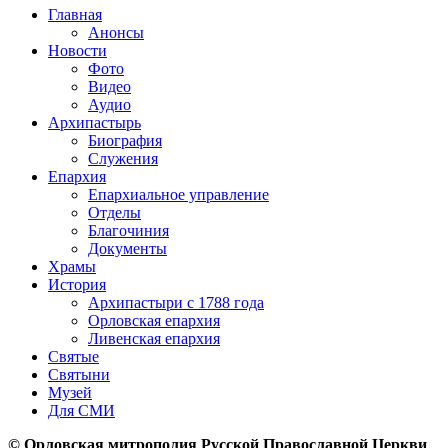
Главная
Анонсы
Новости
Фото
Видео
Аудио
Архипастырь
Биография
Служения
Епархия
Епархиальное управление
Отделы
Благочиния
Документы
Храмы
История
Архипастыри с 1788 года
Орловская епархия
Ливенская епархия
Святые
Святыни
Музей
Для СМИ
© Орловская митрополия Русской Православной Церкви