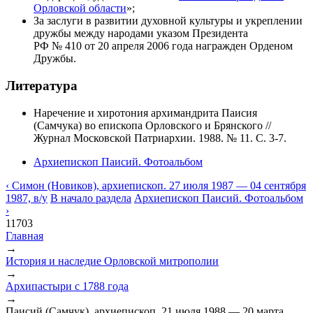
Орловской области
»;
За заслуги в развитии духовной культуры и укреплении
дружбы между народами указом Президента
РФ № 410 от 20 апреля 2006 года награжден Орденом
Дружбы.
Литература
Наречение и хиротония архимандрита Паисия
(Самчука) во епископа Орловского и Брянского //
Журнал Московской Патриархии. 1988. № 11. С. 3-7.
Архиепископ Паисий. Фотоальбом
‹ Симон (Новиков), архиепископ. 27 июля 1987 — 04 сентября
1987, в/у
В начало раздела
Архиепископ Паисий. Фотоальбом
›
11703
Главная
→
Вы здесь
История и наследие Орловской митрополии
→
Архипастыри с 1788 года
→
Паисий (Самчук), архиепископ. 21 июля 1988 — 20 марта