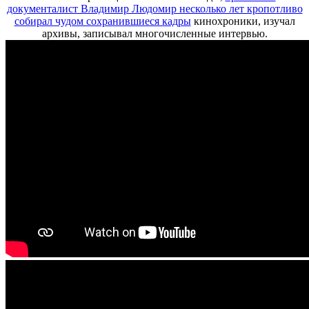
документалист Владимир Людомир несколько лет кропотливо
собирал чудом сохранившиеся кадры
кинохроники, изучал
архивы, записывал многочисленные интервью.