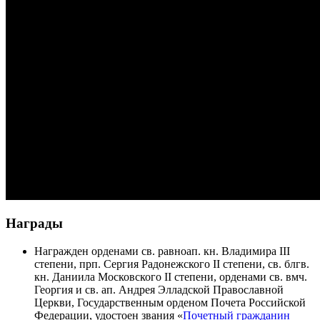
Награды
Награжден орденами св. равноап. кн. Владимира III
степени, прп. Сергия Радонежского II степени, св. блгв.
кн. Даниила Московского II степени, орденами св. вмч.
Георгия и св. ап. Андрея Элладской Православной
Церкви, Государственным орденом Почета Российской
Федерации, удостоен звания «
Почетный гражданин