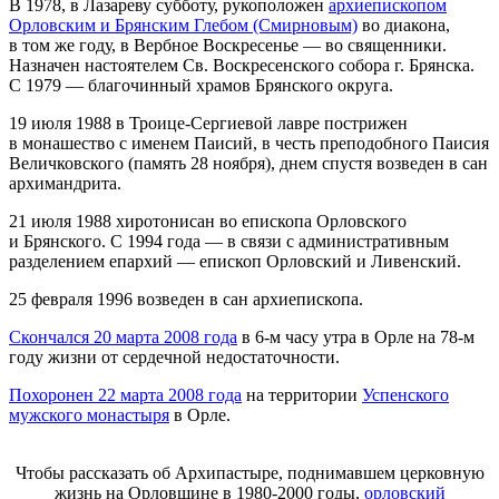
В 1978, в Лазареву субботу, рукоположен
архиепископом
Орловским и Брянским Глебом (Смирновым)
во диакона,
в том же году, в Вербное Воскресенье — во священники.
Назначен настоятелем Св. Воскресенского собора г. Брянска.
С 1979 — благочинный храмов Брянского округа.
19 июля 1988 в Троице-Сергиевой лавре пострижен
в монашество с именем Паисий, в честь преподобного Паисия
Величковского (память 28 ноября), днем спустя возведен в сан
архимандрита.
21 июля 1988 хиротонисан во епископа Орловского
и Брянского. С 1994 года — в связи с административным
разделением епархий — епископ Орловский и Ливенский.
25 февраля 1996 возведен в сан архиепископа.
Скончался 20 марта 2008 года
в 6-м часу утра в Орле на 78-м
году жизни от сердечной недостаточности.
Похоронен 22 марта 2008 года
на территории
Успенского
мужского монастыря
в Орле.
Чтобы рассказать об Архипастыре, поднимавшем церковную
жизнь на Орловщине в 1980-2000 годы,
орловский