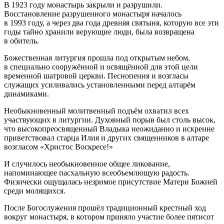
В 1923 году монастырь закрыли и разрушили.
Восстановление разрушенного монастыря началось
в 1993 году, а через два года древняя святыня, которую все эти
годы тайно хранили верующие люди, была возвращена
в обитель.
Божественная литургия прошла под открытым небом,
в специально сооружённой и освящённой для этой цели
временной шатровой церкви. Песнопения и возгласы
служащих усиливались установленными перед алтарём
динамиками.
Необыкновенный молитвенный подъём охватил всех
участвующих в литургии. Духовный порыв был столь высок,
что высокопреосвященный Владыка неожиданно и искренне
приветствовал старца Илия и других священников в алтаре
возгласом «Христос Воскресе!»
И случилось необыкновенное общее ликование,
напоминающее пасхальную всеобъемлющую радость.
Физически ощущалась незримое присутствие Матери Божией
среди молящихся.
После Богослужения прошёл традиционный крестный ход
вокруг монастыря, в котором приняло участие более пятисот