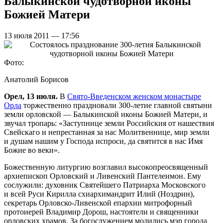
Балыкинской чудотворной иконы
Божией Матери
13 июля 2011 — 17:56
Фото:
Анатолий Борисов
Орел, 13 июля.
В
Свято-Введенском женском монастыре
Орла
торжественно праздновали
300-летие
главной святыни
земли орловской — Балыкинской иконы Божией Матери, и
звучал тропарь: «Заступнице земли Российския от нашествия
Свейскаго и непрестанная за нас Молитвеннице, мир земли
и душам нашим у Господа испроси, да святится в нас Имя
Божие во веки».
Божественную литургию возглавил высокопреосвященный
архиепископ Орловский и Ливенский Пантелеимон. Ему
сослужили: духовник Святейшего Патриарха Московского
и всей Руси Кирилла схиархимандрит Илий (Ноздрин),
секретарь Орловско-Ливенской епархии митрофорный
протоиерей Владимир Дорош, настоятели и священники
орловских храмов. За богослужением молились мэр города