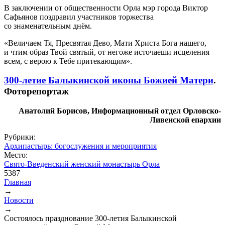
В заключении от общественности Орла мэр города Виктор
Сафьянов поздравил участников торжества
со знаменательным днём.
«Величаем Тя, Пресвятая Дево, Мати Христа Бога нашего,
и чтим образ Твой святый, от негоже источаеши исцеления
всем, с верою к Тебе притекающим».
300-летие Балыкинской иконы Божией Матери
.
Фоторепортаж
Анатолий Борисов, Информационный отдел Орловско-
Ливенской епархии
Рубрики:
Архипастырь: богослужения и мероприятия
Место:
Свято-Введенский женский монастырь Орла
5387
Главная
→
Вы здесь
Новости
→
Состоялось празднование 300-летия Балыкинской