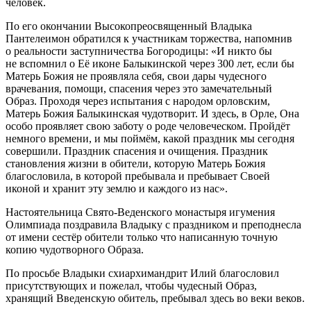
человек.
По его окончании Высокопреосвященный Владыка
Пантелеимон обратился к участникам торжества, напомнив
о реальности заступничества Богородицы: «И никто бы
не вспомнил о Её иконе Балыкинской через 300 лет, если бы
Матерь Божия не проявляла себя, свои дары чудесного
врачевания, помощи, спасения через это замечательный
Образ. Проходя через испытания с народом орловским,
Матерь Божия Балыкинская чудотворит. И здесь, в Орле, Она
особо проявляет свою заботу о роде человеческом. Пройдёт
немного времени, и мы поймём, какой праздник мы сегодня
совершили. Праздник спасения и очищения. Праздник
становления жизни в обители, которую Матерь Божия
благословила, в которой пребывала и пребывает Своей
иконой и хранит эту землю и каждого из нас».
Настоятельница Свято-Веденского монастыря игумения
Олимпиада поздравила Владыку с праздником и преподнесла
от имени сестёр обители только что написанную точную
копию чудотворного Образа.
По просьбе Владыки схиархимандрит Илий благословил
присутствующих и пожелал, чтобы чудесный Образ,
хранящий Введенскую обитель, пребывал здесь во веки веков.