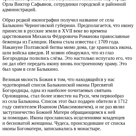
Орла Виктор Сафьянов, сотрудники городской и районной
администраций.
Образ редкой иконографии получил название от села
Балыкино Черниговской губернии. Предполагается, что икону
принесли в русские земли в XVII веке во времена
царствования Михаила Фёдоровича Романова православные
беженцы из Галиции. Икона стала известна с 1709 года.
Накануне Полтавской битвы мимо дома, где хранилась икона,
шли войска шведов. И хозяин обнаружил, что из глаз
Богородицы полились слёзы. Это настолько испугало его, что
он дал обет передать икону вновь построенному храму. Это
был храм в селе Балыкино.
Великая милость Божия в том, что находящийся у нас
чудотворный список Балыкинской иконы Пресвятой
Богородицы, одна из наиболее почитаемых святынь
Орловщины, стал более известен на Руси, чем первообраз
из села Балыкина. Список этот был подарен обители в 1712
году святителем Иоанном (Максимовичем), и не раз являл
заступничество Божией Матери обращающимся к ней
за помощью. Икона прославилась исцелениями младенцев
и бесноватой женщины. Чудеса, происходившие от списка
иконы Богоматери, записывались в монастыре.