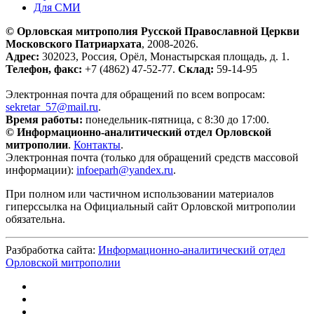
Для СМИ
© Орловская митрополия Русской Православной Церкви
Московского Патриархата
, 2008-2026.
Адрес:
302023, Россия, Орёл, Монастырская площадь, д. 1.
Телефон, факс:
+7 (4862) 47-52-77.
Склад:
59-14-95
Электронная почта для обращений по всем вопросам:
sekretar_57@mail.ru
(ссылка для отправки email)
.
Время работы:
понедельник-пятница, с 8:30 до 17:00.
© Информационно-аналитический отдел Орловской
митрополии
.
Контакты
.
Электронная почта (только для обращений средств массовой
информации):
infoeparh@yandex.ru
(ссылка для отправки email)
.
При полном или частичном использовании материалов
гиперссылка на Официальный сайт Орловской митрополии
обязательна.
Разбработка сайта:
Информационно-аналитический отдел
Орловской митрополии
(внешняя ссылка)
(внешняя ссылка)
(внешняя ссылка)