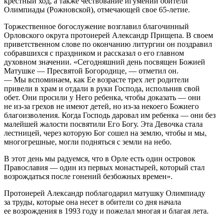
крестный ход, а также чествование игумении обители
Олимпиады (Рожновской), отмечающей свое 65-летие.
Торжественное богослужение возглавил благочинный
Орловского округа протоиерей Александр Прищепа. В своем
приветственном слове по окончанию литургии он поздравил
собравшихся с праздником и рассказал о его главном
духовном значении. «Сегодняшний день посвящен Божией
Матушке — Пресвятой Богородице, — отметил он.
— Мы вспоминаем, как Ее возрасте трех лет родители
привели в храм и отдали в руки Господа, испольнив свой
обет. Они просили у Него ребенка, чтобы доказать — они
не из-за грехов не имеют детей, но из-за некоего Божиего
благоизволения. Когда Господь даровал им ребенка — они без
малейшей жалости посвятили Его Богу. Эта Девочка стала
лестницей, через которую Бог сошел на землю, чтобы и мы,
многогрешные, могли подняться с земли на небо.
В этот день мы радуемся, что в Орле есть один островок
Православия — один из первых монастырей, который стал
возрождаться после гонений безбожных времен».
Протоиерей Александр поблагодарил матушку Олимпиаду
за труды, которые она несет в обители со дня начала
ее возрождения в 1993 году и пожелал многая и благая лета.