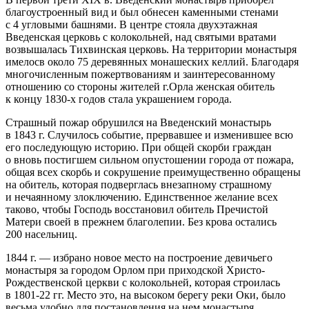
благоустроенный вид и был обнесен каменными стенами
с 4 угловыми башнями. В центре стояла двухэтажная
Введенская церковь с колокольней, над святыми вратами
возвышалась Тихвинская церковь. На территории монастыря
имелосв около 75 деревянных монашеских келлий. Благодаря
многочисленным пожертвованиям и заинтересованному
отношению со стороны жителей г.Орла женская обитель
к концу
1830-х
годов стала украшением города.
Страшный пожар обрушился на Введенский монастырь
в 1843 г. Случилось событие, прервавшее и изменившее всю
его последующую историю. При общей скорби граждан
о вновь постигшем сильном опустошении города от пожара,
общая всех скорбь и сокрушение преимущественно обращены
на обитель, которая подверглась внезапному страшному
и нечаянному злоключению. Единственное желание всех
таково, чтобы Господь восстановил обитель Пречистой
Матери своей в прежнем благолепии. Без крова остались
200 насельниц.
1844 г. — избрано новое место на построение девичьего
монастыря за городом Орлом при приходской Христо-
Рождественской церкви с колокольней, которая строилась
в
1801-22 гг.
Место это, на высоком берегу реки Оки, было
весьма удобно для постановления на нем монастыря.