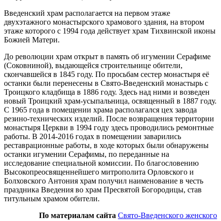
Введенский храм располагается на первом этаже
двухэтажного монастырского храмового здания, на втором
этаже которого с 1994 года действует храм Тихвинской иконы
Божией Матери.
До революции храм открыт в память об игумении Серафиме
(Соковниной), выдающейся строительнице обители,
скончавшейся в 1845 году. По просьбам сестер монастыря её
останки были перенесены в Свято-Введенский монастырь с
Троицкого кладбища в 1886 году. Здесь над ними и возведен
новый Троицкий храм-усыпальница, освященный в 1887 году.
С 1965 года в помещении храма располагался цех завода
резино-технических изделий. После возвращения территории
монастыря Церкви в 1994 году здесь проводились ремонтные
работы. В 2014-2016 годах в помещении заварились
реставрационные работы, в ходе которых были обнаружены
останки игумении Серафимы, по переданные на
исследование специальной комиссии. По благословению
Высокопреосвященнейшего митрополита Орловского и
Болховского Антония храм получил наименование в честь
праздника Введения во храм Пресвятой Богородицы, став
титульным храмом обители.
По материалам сайта
Свято-Введенского женского