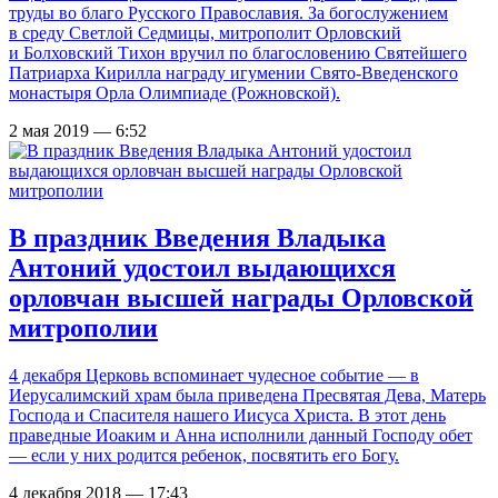
труды во благо Русского Православия. За богослужением
в среду Светлой Седмицы, митрополит Орловский
и Болховский Тихон вручил по благословению Святейшего
Патриарха Кирилла награду игумении Свято-Введенского
монастыря Орла Олимпиаде (Рожновской).
2 мая 2019 — 6:52
В праздник Введения Владыка
Антоний удостоил выдающихся
орловчан высшей награды Орловской
митрополии
4 декабря Церковь вспоминает чудесное событие — в
Иерусалимский храм была приведена Пресвятая Дева, Матерь
Господа и Спасителя нашего Иисуса Христа. В этот день
праведные Иоаким и Анна исполнили данный Господу обет
— если у них родится ребенок, посвятить его Богу.
4 декабря 2018 — 17:43