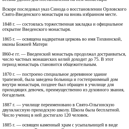
Вскоре последовал указ Синода о восстановлении Орловского
Свято-Введенского монастыря на вновь избранном месте.
1848 г. — состоялась торжественная закладка и официальное
открытие Введенского монастыря.
1865 г. — освящена надвратная церковь во имя Тихвинской,
иконы Божией Матери
I860-е гг. — Введенский монастырь продолжал достраиваться,
число частных монашеских келий доходит до 75. В этот
период монастырь становится общежительным.
1870 г. — построено специальное деревянное здание
трапезной, была заведена больница и гостеприимный дом
внутри монастыря, позднее был обращен в училище для
приходящих девочек, преимущественно из духовного звания,
богадельня.
1887 г. — училище переименовано в Свято-Ольгинскую
двухклассную приходскую школу. Школа была бесплатной.
Число учениц в ней достигало 120 человек.
1885 г. — освящен каменный храм с усыпальницей в виде