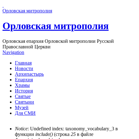
Перейти к основному содержанию страницы
Орловская митрополия
Орловская митрополия
Орловская епархия Орловской митрополии Русской
Православной Церкви
Navigation
Главная
Новости
Архипастырь
Епархия
Храмы
История
Святые
Святыни
Музей
Для СМИ
Notice
: Undefined index: taxonomy_vocabulary_3 в
функции
include()
(строка
25
в файле
Сообщение об ошибке