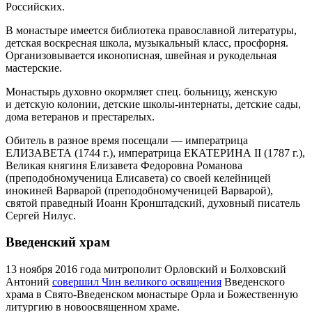
Российских.
В монастыре имеется библиотека православной литературы,
детская воскресная школа, музыкальный класс, просфорня.
Организовывается иконописная, швейная и рукодельная
мастерские.
Монастырь духовно окормляет спец. больницу, женскую
и детскую колонии, детские школы-интернаты, детские сады,
дома ветеранов и престарелых.
Обитель в разное время посещали — императрица
ЕЛИЗАВЕТА (1744 г.), императрица ЕКАТЕРИНА II (1787 г.),
Великая княгиня Елизавета Федоровна Романова
(преподобномученица Елисавета) со своей келейницей
инокиней Варварой (преподобномученицей Варварой),
святой праведный Иоанн Кронштадский, духовный писатель
Сергей Нилус.
Введенский храм
13 ноября 2016 года митрополит Орловский и Болховский
Антоний
совершил Чин великого освящения
Введенского
храма в Свято-Введенском монастыре Орла и Божественную
литургию в новоосвященном храме.