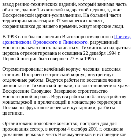
завод резино-технических изделий, который занимал часть
обители, здание Тихвинской надвратной церкви, здание
Воскресенской церкви-усыпальницы. На большей части
территории монастыря в 37 монашеских кельях,
сохранившихся до нашего времени, живут мирские люди.
В 1993 г. по благословению Высокопреосвященного
Паисия,
архиепископа Орловского и Ливенского
, разрушенный
монастырь начал восстанавливаться. Тихвинская надвратная
церковь отремонтирована и освящена 22 декабря 1994 г.
Первый постриг был совершен 27 мая 1995 г.
Отремонтированы: келейный корпус, часовня, насосная
станция. Построен сестринский корпус, внутри идут
отделочные работы. Ведутся работы по восстановлению
иконостаса в Тихвинской церкви, по восстановлению храма
Воскресение Словущее. Завершено строительство
монастырской ограды. Ведутся работы по благоустройству
монастырской и прилегающей к монастырю территории.
Посажены фруктовые деревья и кустарники, разбиты
цветники.
Организовано подсобное хозяйство, построен дом для
проживания сестер, в котором 4 октября 2001 г. освящена
домашняя церковь в честь Новомучеников и исповедников