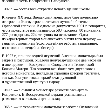
часовни в честь Воскресения Словущего.
1902 г. — состоялось открытие нового здания школы.
К началу ХХ века Введенский монастырь был полностью
отстроен и благоустроен, считался лучшей обителью
Орловской епархии. В одном из документов 1901 г. говорится,
что в монастыре насчитывалось 583 человека: 80 монахинь,
277 рясофорных, 224 живущих на испытании. Одна
из характерных сторон монашеского бытия того периода —
занятия рукоделием (золотошвейные работы, вышивание,
изготовление вещей из бисера).
В 1923 г., при последней игумений Алексии, монастырь был
закрыт и разрушен. Уцелели полуразрушенные две часовни
и две церкви — Воскресения Словущего и Тихвинской
Божией Матери. Так закончилась более чем двухвековая
история монастыря, последняя страница которой трагична,
так как был уничтожен яркий очаг духовной
и художественной культуры народа.
1949 г. — в бывшем монастыре разместилась артель
Копремонт. В Воскресенской церкви-усыпальнице
размещался валяльный цех и склад.
1965 г. — на территории монастыря заработал Орловский