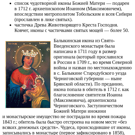
список чудотворной иконы Божией Матери — подарен
в 1712 г. архиепископом Иоанном (Максимовичем),
впоследствии митрополитом Тобольским и всея Сибири
(прославлен в лике святых).
частичка Древа Животворящего Креста Господня.
Ковчег, иконы с частичками святых мощей — более 50.
Балыкинская икона из Свято-
Введенского монастыря была
написана в 1711 году в размер
оригинала (который прославился
в России в 1709 г., во время Северной
войны и назван по местонахождению
в с. Балыкине Стародубского уезда
Черниговской губернии — ныне
Брянской области). По преданию,
икона попала в обитель в 1712 г. как
благословение святителя Иоанна
(Максимовича), архиепископа
Черниговского. Заступничеством
Божией Матери инокини
и монастырское имущество не пострадали во время пожара
1843 г.; обитель была быстро отстроена на новом месте «без
всяких денежных средств». Чудеса, происходившие от иконы,
записывались в монастыре (первое зафиксировано в 1858),