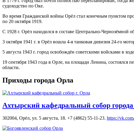
В 1779 г. город был почти полностью перепланирован, тогда же
судоходство по Оке.
Во время Гражданской войны Орёл стал конечным пунктом прод
по 20 октября 1919.
С 1928 г. Орёл находился в составе Центрально-Чернозёмной обл
3 октября 1941 г. в Орёл вошла 4-я танковая дивизия 24-го мо
5 августа 1943 г. город освобождён советскими войсками в хо
19 сентября 1943 года в Орле, на площади Ленина, состоялся
области.
Приходы города Орла
Ахтырский кафедральный собор города
302004, Орёл, ул. 5 августа, 18. +7 (4862) 55-11-23.
https://vk.co