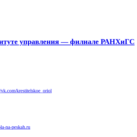
титуте управления — филиале РАНХиГС
//vk.com/krestitelskoe_oriol
a-na-peskah.ru