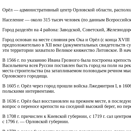
Орёл — административный центр Орловской области, располож
Население — около 315 тысяч человек (по данным Всероссийск
Город разделён на 4 района: Заводской, Советский, Железнод
Город основан на месте слияния рек Ока и Орёл (с конца XVII
предположительно в XII веке (документальных свидетельств с
эти территории захватило Великое княжество Литовское. В нач
В 1566 г. по указанию Ивана Грозного была построена крепост
Васильевича всея Руссии поставлен бысть город на поли на рек
места строительства (на затапливаемом половодьем речном мысу
Орловского городища.
В 1605 г. Орёл через город прошли войска Лжедмитрия I, в 1606
польскими интервентами.
В 1636 г. Орёл был восстановлен на прежнем месте, в последу
вопрос о переносе крепости на соседний высокий берег, но пере
В 1708 г. причислен к Киевской губернии, с 1719 г. сал центро
с 1796 г. — Орловской губернии.