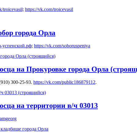
k/troicevasil;
https://vk.com/troicevasil
бор города Орла
о-успенский.рф
;
https://vk.com/soboruspeniya
сца на Прокуровке города Орла (строя
(910) 300-25-93.
https://vk.com/public186879112
.
сца на территории в/ч 03013
hramgeorg