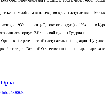
 река Орёл переименована в Орлик. В 1863 г. через город прошла
вижения Белой армии на север во время наступления на Москву 
асти (до 1930 г. — центр Орловского округа), с 1934 г. — в Курс
торизованного корпуса 2-й танковой группы Гудериана.
де Орловской стратегической наступательной операции «Кутузов»
 первый в истории Великой Отечественной войны парад партиза
 Орла
m/club224880023