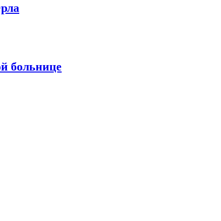
Орла
ой больнице