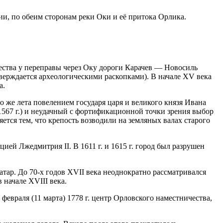
и, по обеим сторонам реки Оки и её притока Орлика.
жества у переправы через Оку дороги Карачев — Новосиль
верждается археологическими раскопками). В начале XV века
а.
 же лета повелением государя царя и великого князя Ивана
 1567 г.) и неудачный с фортификационной точки зрения выбор
ется тем, что крепость возводили на земляных валах старого
цией Лжедмитрия II. В 1611 г. и 1615 г. город был разрушен
тар. До 70-х годов XVII века неоднократно рассматривался
 начале XVIII века.
 февраля (11 марта) 1778 г. центр Орловского наместничества,