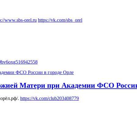
p://www.sbs-orel.ru
https://vk.com/sbs_orel
l89bv6oxg516942558
ожией Матери при Академии ФСО России
ыорёл.рф/.
https://vk.com/club203408779