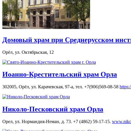
Домовый храм при Среднерусском инс
Орёл, ул. Октябрьская, 12
Иоанно-Крестительский храм Орла
302005, Орёл, ул. Карачевская, 97-а, тел. +7(906)569-08-58
https:
Николо-Песковский храм Орла
Орел, ул. Нормандия-Неман, д. 73. +7 (4862) 59-17-15.
www.nikol