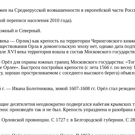
ен на Среднерусской возвышенности в европейской части Росси
ой переписи населения 2010 года).
орожный и Северный.
I века — Орлик) как крепость на территории Черниговского кня
уществования Орла в домонгольскую эпоху нет, однако дата подт
але XVI века территория вошла в состав Московского государств
ь Орёл для охраны южных границ Московского государства: «Того
е Орлее». Быстрота постройки крепости (с лета 1566 г. по весну
, хорошо простреливаемом с соседнего высокого берега) объясня
 г. — Ивана Болотникова, зимой 1607-1608 гг. Орёл стал резиден
ющие десятилетия неоднократно подвергался набегам крымских та
нос произведён так и не был. Крепость упразднена и разобрана в
м Орловской провинции. С 1727 г. в Белгородской губернии. С 28