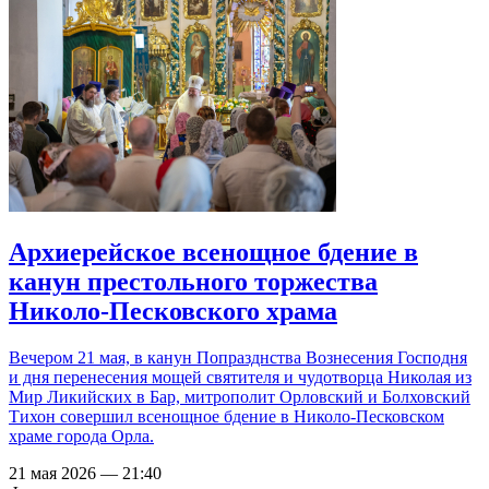
Архиерейское всенощное бдение в
канун престольного торжества
Николо-Песковского храма
Вечером 21 мая, в канун Попразднства Вознесения Господня
и дня перенесения мощей святителя и чудотворца Николая из
Мир Ликийских в Бар, митрополит Орловский и Болховский
Тихон совершил всенощное бдение в Николо-Песковском
храме города Орла.
21 мая 2026 — 21:40