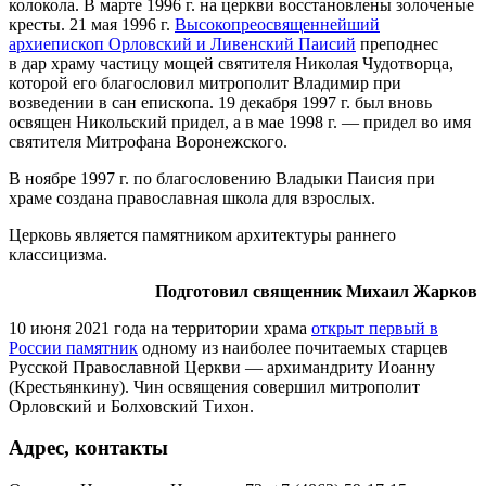
колокола. В марте 1996 г. на церкви восстановлены золоченые
кресты. 21 мая 1996 г.
Высокопреосвященнейший
архиепископ Орловский и Ливенский Паисий
преподнес
в дар храму частицу мощей святителя Николая Чудотворца,
которой его благословил митрополит Владимир при
возведении в сан епископа. 19 декабря 1997 г. был вновь
освящен Никольский придел, а в мае 1998 г. — придел во имя
святителя Митрофана Воронежского.
В ноябре 1997 г. по благословению Владыки Паисия при
храме создана православная школа для взрослых.
Церковь является памятником архитектуры раннего
классицизма.
Подготовил священник Михаил Жарков
10 июня 2021 года на территории храма
открыт первый в
России памятник
одному из наиболее почитаемых старцев
Русской Православной Церкви — архимандриту Иоанну
(Крестьянкину). Чин освящения совершил митрополит
Орловский и Болховский Тихон.
Адрес, контакты