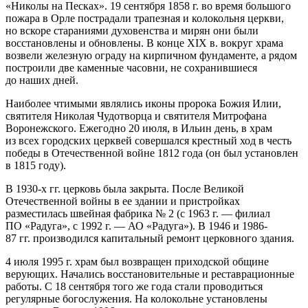
«Николы на Песках». 19 сентября 1858 г. во время большого
пожара в Орле пострадали трапезная и колокольня церкви,
но вскоре стараниями духовенства и мирян они были
восстановлены и обновлены. В конце XIX в. вокруг храма
возвели железную ограду на кирпичном фундаменте, а рядом
построили две каменные часовни, не сохранившиеся
до наших дней.
Наиболее чтимыми являлись иконы пророка Божия Илии,
святителя Николая Чудотворца и святителя Митрофана
Воронежского. Ежегодно 20 июля, в Ильин день, в храм
из всех городских церквей совершался крестный ход в честь
победы в Отечественной войне 1812 года (он был установлен
в 1815 году).
В 1930-х гг. церковь была закрыта. После Великой
Отечественной войны в ее здании и пристройках
разместилась швейная фабрика № 2 (с 1963 г. — филиал
ПО «Радуга», с 1992 г. — АО «Радуга»). В 1946 и 1986-
87 гг. производился капитальный ремонт церковного здания.
4 июля 1995 г. храм был возвращен приходской общине
верующих. Начались восстановительные и реставрационные
работы. С 18 сентября того же года стали проводиться
регулярные богослужения. На колокольне установлены