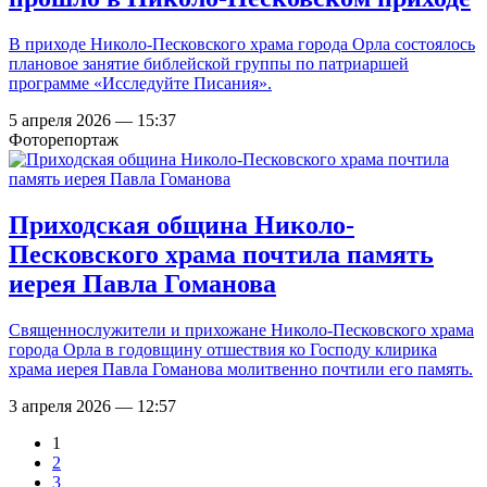
В приходе Николо-Песковского храма города Орла состоялось
плановое занятие библейской группы по патриаршей
программе «Исследуйте Писания».
5 апреля 2026 — 15:37
Фоторепортаж
Приходская община Николо-
Песковского храма почтила память
иерея Павла Гоманова
Священнослужители и прихожане Николо-Песковского храма
города Орла в годовщину отшествия ко Господу клирика
храма иерея Павла Гоманова молитвенно почтили его память.
3 апреля 2026 — 12:57
1
Страницы
2
3