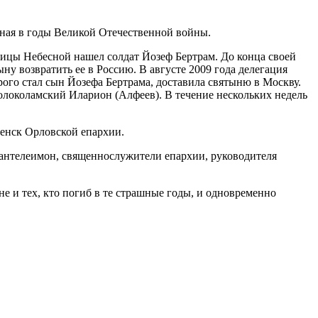
ная в годы Великой Отечественной войны.
рицы Небесной нашел солдат Йозеф Бертрам. До конца своей
ну возвратить ее в Россию. В августе 2009 года делегация
ого стал сын Йозефа Бертрама, доставила святыню в Москву.
олоколамский Иларион (Алфеев). В течение нескольких недель
ценск Орловской епархии.
нтелеимон, священнослужители епархии, руководителя
е и тех, кто погиб в те страшные годы, и одновременно