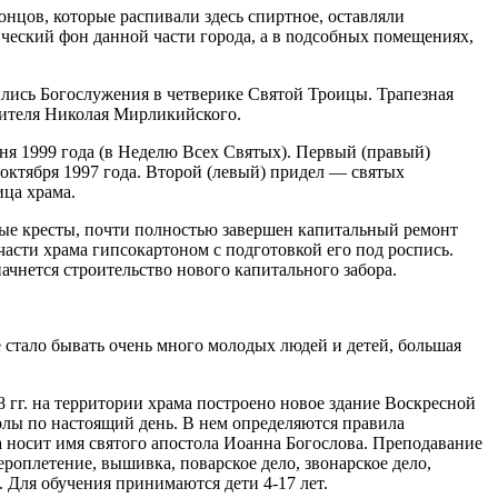
нцов, которые распивали здесь спиртное, оставляли
ческий фон данной части города, а в nодсобных помещениях,
лись Богослужения в четверике Святой Троицы. Трапезная
ятителя Николая Мирликийского.
я 1999 года (в Неделю Всех Святых). Первый (правый)
ктября 1997 года. Второй (левый) придел — святых
ица храма.
ные кресты, почти полностью завершен капитальный ремонт
части храма гипсокартоном с подготовкой его под роспись.
чнется строительство нового капитального забора.
 стало бывать очень много молодых людей и детей, большая
8 гг. на территории храма построено новое здание Воскресной
олы по настоящий день. В нем определяются правила
 носит имя святого апостола Иоанна Богослова. Преподавание
роплетение, вышивка, поварское дело, звонарское дело,
. Для обучения принимаются дети 4-17 лет.