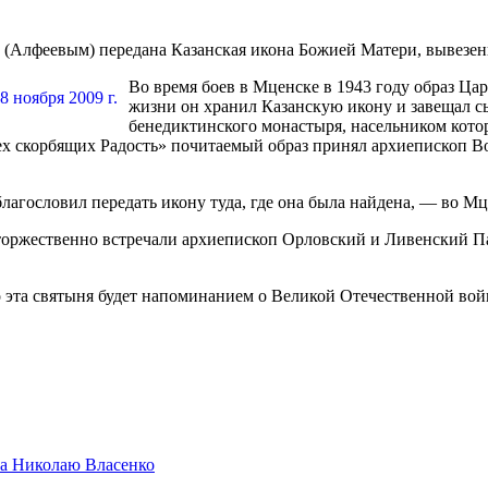
(Алфеевым) передана Казанская икона Божией Матери, вывезен
Во время боев в Мценске в 1943 году образ Ца
жизни он хранил Казанскую икону и завещал сы
бенедиктинского монастыря, насельником котор
ех скорбящих Радость» почитаемый образ принял архиепископ В
агословил передать икону туда, где она была найдена, — во М
оржественно встречали архиепископ Орловский и Ливенский Па
 эта святыня будет напоминанием о Великой Отечественной войн