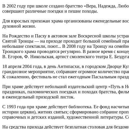
В 2002 году при школе создано братство «Вера, Надежда, Любо
совершают различные поездки и пешие походы.
Для взрослых прихожан храма организованы еженедельные вос
духовной жизни.
На Рождество и Пасху в актовом зале Воскресной школы устра
Святой Троицы — на приходе проходит большой семейный праз
небольшие спектакли, поют... В 2008 году на Троицу на семей
Троицкого храма проводятся регулярно. В разное время с конц
В. Егоров, Ф. Никольская, артист смоленского театра Е. Бездуга
18 апреля 2004 года, в день Антипасхи, в городском Дворце 
грандиозное мероприятие, собравшее огромное количество пра
К сожалению, фестиваль не стал ежегодным Пасхальным празд
При храме действует небольшой издательский центр «Путь в Н
праздниках, паломнических поездках и походах братства, филь
в еженедельный приходской листок.
С 1993 года при храме действует библиотека. Ее фонд насчиты
истории церкви), житиях святых; сформировано собрание проп
справочных и детских изданий, художественной литературы. Соб
На средства прихода действует безплатная столовая для бездом