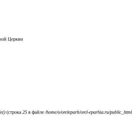
ной Церкви
e()
(строка
25
в файле
/home/o/oreleparh/orel-eparhia.ru/public_html