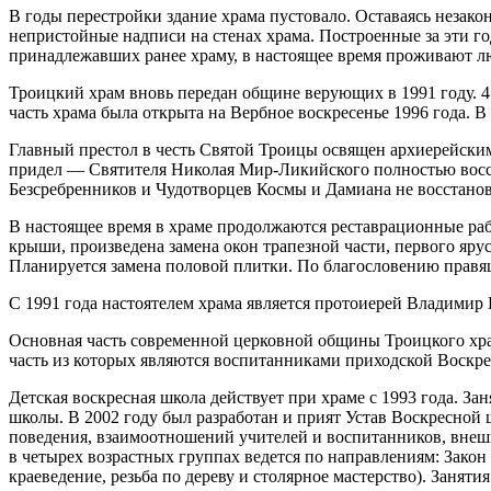
В годы перестройки здание храма пустовало. Оставаясь незак
непристойные надписи на стенах храма. Построенные за эти г
принадлежавших ранее храму, в настоящее время проживают лю
Троицкий храм вновь передан общине верующих в 1991 году. 4
часть храма была открыта на Вербное воскресенье 1996 года. 
Главный престол в честь Святой Троицы освящен архиерейск
придел — Святителя Николая Мир-Ликийского полностью восст
Безсребренников и Чудотворцев Космы и Дамиана не восстанов
В настоящее время в храме продолжаются реставрационные ра
крыши, произведена замена окон трапезной части, первого яру
Планируется замена половой плитки. По благословению правяще
С 1991 года настоятелем храма является протоиерей Владимир 
Основная часть современной церковной общины Троицкого храм
часть из которых являются воспитанниками приходской Воскр
Детская воскресная школа действует при храме с 1993 года. За
школы. В 2002 году был разработан и прият Устав Воскресной
поведения, взаимоотношений учителей и воспитанников, внешн
в четырех возрастных группах ведется по направлениям: Закон 
краеведение, резьба по дереву и столярное мастерство). Занят