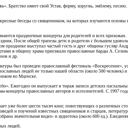
вь». Братство имеет свой Устав, форму, хоругвь, эмблему, песн
кресные беседы со священником, на которых изучаются основы 
иваются праздничные концерты для родителей и всех прихожан.
дник. После общей трапезы дети и родители с большим удоволь
ном празднике выступал частый гость и друг общины гусляр Анд
ертами в общину храма приезжали православные барды А. Селива
нов и др.
Культуры был проведен православный фестиваль «Воскресение»,
вославных людей не только нашей области (около 500 человек) 
ником во Мценске.
ебо». Ежегодно он выпускает в тираж записи детских пасхальны
мы-концерты православных авторов и исполнителей. С 1997 года 
вает уже более шести тысяч книг, повествующих о различных сто
оведей и поучений известных священников и старцев, литератур
рана значительная видео- и аудиотека (около 600 ед.). Ежеднев
ных людей.