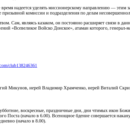
время надеется уделять миссионерскому направлению — этим з
те призывной комиссии и подразделения по делам несовершеннол
еством. Сам, являясь казаком, он постоянно расширяет связи в 
й «Всевеликое Войско Донское», атаман которого, генерал-май
k.com/club138246361
гий Микунов, иерей Владимир Храмченко, иерей Виталий Скрип
субботние, воскресные, праздничные дни, дни чтимых икон Божие
 Поста (начало в 6.00). Всенощное бдение совершается накану
невно (начало в 8.00).