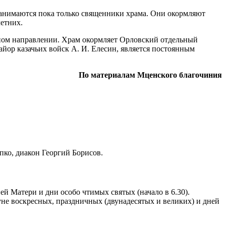
анимаются пока только священники храма. Они окормляют
етних.
данном направлении. Храм окормляет Орловский отдельный
ор казачьих войск А. И. Елесин, является постоянным
По материалам Мценского благочиния
ко, диакон Георгий Борисов.
й Матери и дни особо чтимых святых (начало в 6.30).
не воскресных, праздничных (двунадесятых и великих) и дней