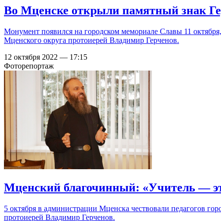
Во Мценске открыли памятный знак Ге
Монумент появился на городском мемориале Славы 11 октября,
Мценского округа протоиерей Владимир Герченов.
12 октября 2022 — 17:15
Фоторепортаж
Мценский благочинный: «Учитель — эт
5 октября в администрации Мценска чествовали педагогов го
протоиерей Владимир Герченов.