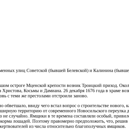
менных улиц Советской (бывшей Белевской) и Калинина (бывше
Большом остроге Мценской крепости возник Троицкий приход. Ок
Христова, Косьмы и Дамиана. 26 декабря 1676 года в храме возн
ковь с теми же престолами отстроили заново.
но обветшало, ввиду чего встал вопрос о строительстве нового,
обширную территорию от современного Новосильского переулка 
о не случайно. Ямщики в те времена составляли особый, привил
окорма лошадей. Поэтому правомерно предположить, что, решив
 жертвователей из числа относительно благополучных ямщиков.