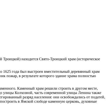
й Троицкой) находится Свято-Троицкий храм (историческое
оло 1625 года был выстроен вместительный деревянный храм
ик пожар, в результате которого здание храма полностью
 каменного. Каменный храм решили строить в другом месте,
до улицы Колхозной, часть современной улицы Ленина также
егированный разряд населения: они освобождались от податей,
 построить в Ямской слободе каменную церковь, духовные