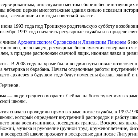
онсервированным, оно служило местом сборищ бесчинствующих ю
оды вблизи церкви многоэтажные здания сильно исказили истори
ди, заселившие их в годы советской власти.
 июня 1993 года под Троицкую родительскую субботу возобнови
В октябре 1997 года начались регулярные службы и в приделе св
им чином
Архиепископом Орловским и Ливенским Паисием
6 июн
ановлен, не освящен, регулярные богослужения совершаются с о
лен, в приделе расположен свечной ящик, иконная лавка и ризн
боты. В 2008 году на храме были воздвигнуты новые позолочен
са четверика и барабана. Начаты отделочные работы внутренней 
го архиерея в будущем году будут изменены фасады зданий и на
Герченов.
а — люди среднего возраста. Сейчас на богослужениях в храме
есной школы.
нятия сначала проходили прямо в храме после службы, в 1997-199
 школы, который определяет внутренний распорядок и работу шк
его вида воспитанников, посещения трапезы. Воскресная школа
Божий, музыка и рукоделие (ручной труд, кружевоплетение, бисе
ия в воскресной школе проходят в воскресные дни после Литургии