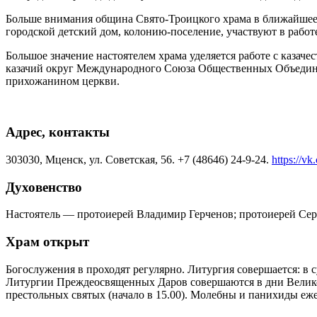
Больше внимания община Свято-Троицкого храма в ближайшее 
городской детский дом, колонию-поселение, участвуют в рабо
Большое значение настоятелем храма уделяется работе с казач
казачий округ Международного Союза Общественных Объединени
прихожанином церкви.
Адрес, контакты
303030, Мценск, ул. Советская, 56. +7 (48646) 24-9-24.
https://v
Духовенство
Настоятель — протоиерей Владимир Герченов; протоиерей Сер
Храм открыт
Богослужения в проходят регулярно. Литургия совершается: в 
Литургии Преждеосвященных Даров совершаются в дни Великого
престольных святых (начало в 15.00). Молебны и панихиды ежед