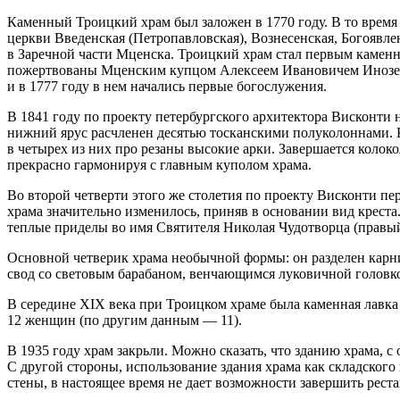
Каменный Троицкий храм был заложен в 1770 году. В то время
церкви Введенская (Петропавловская), Вознесенская, Богоявл
в Заречной части Мценска. Троицкий храм стал первым каменн
пожертвованы Мценским купцом Алексеем Ивановичем Иноземц
и в 1777 году в нем начались первые богослужения.
В 1841 году по проекту петербургского архитектора Висконти
нижний ярус расчленен десятью тосканскими полуколоннами. 
в четырех из них про резаны высокие арки. Завершается колок
прекрасно гармонируя с главным куполом храма.
Во второй четверти этого же столетия по проекту Висконти пе
храма значительно изменилось, приняв в основании вид крест
теплые приделы во имя Святителя Николая Чудотворца (правый
Основной четверик храма необычной формы: он разделен карни
свод со световым барабаном, венчающимся луковичной головк
В середине XIX века при Троицком храме была каменная лавка 
12 женщин (по другим данным — 11).
В 1935 году храм закрьли. Можно сказать, что зданию храма, 
С другой стороны, использование здания храма как складского
стены, в настоящее время не дает возможности завершить рест