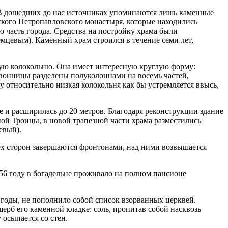
. В дошедших до нас источниках упоминаются лишь каменные
ского Петропавловского монастыря, которые находились
 часть города. Средства на постройку храма были
евым). Каменный храм строился в течение семи лет,
ную колокольню. Она имеет интересную круглую форму:
вонницы разделены полуколоннами на восемь частей,
 относительно низкая колокольня как бы устремляется ввысь,
е и расширилась до 20 метров. Благодаря реконструкции здание
ой Троицы, в новой трапезной части храма разместились
евый).
сех сторон завершаются фронтонами, над ними возвышается
856 году в богадельне проживало на полном пансионе
 годы, не пополнило собой список взорванных церквей.
ерб его каменной кладке: соль, пропитав собой насквозь
 осыпается со стен.