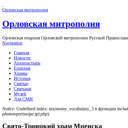
Перейти к основному содержанию страницы
Орловская митрополия
Орловская митрополия
Орловская епархия Орловской митрополии Русской Православ
Navigation
Главная
Новости
Архипастырь
Епархия
Храмы
История
Святые
Святыни
Музей
Для СМИ
Notice
: Undefined index: taxonomy_vocabulary_3 в функции
includ
photoreportswipe.tpl.php
).
Сообщение об ошибке
Свято-Троицкий храм Мценска