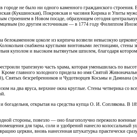
 в городе не было ни одного каменного гражданского строения
енская (Кукшинская), Покровская и часовня Кирика и Улиты муж
ым строением в Новом посаде, образующем сегодня центральную
евым (по другим источникам — в 1774 году Филиппом Иноземц
 на белокаменном цоколе из кирпича возвели невысокую церков
Колокольня снабжена круглыми винтовыми лестницами, стены з
ольня куполом и высоким вытянутым шпилем, благодаря которому
рестроили трапезную часть храма, которая уменьшилась по высот
а. Кроме главного холодного придела во имя Святой Живоначальн
), Святых безсребренников и Чудотворцев Косьмы и Дамиана (л
зом на два яруса, верхние окна круглые. Стены четверика со в
ой.
и богадельня, открытая на средства купца О. И. Соплякова. В 1
с одной стороны, повезло — оно благополучно пережило военные
 помещения для тары, соли и удобрений нанесло колоссальный ущ
аврацию церкви, вновь нанесенная штукатурка практически сразу