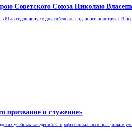
рою Советского Союза Николаю Власен
 в 81-ю годовщину со дня гибели легендарного политрука. В ц
о призвание и служение»
родских учебных заведений. С профессиональным праздником уч