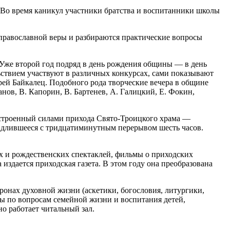
ю. Во время каникул участники братства и воспитанники школы
православной веры и разбираются практические вопросы
 Уже второй год подряд в день рождения общины — в день
ствием участвуют в различных конкурсах, сами показывают
рей Байкалец. Подобного рода творческие вечера в общине
нов, В. Капорин, В. Бартенев, А. Галицкий, Е. Фокин,
 устроенный силами прихода Свято-Троицкого храма —
и длившееся с тридцатиминутным перерывом шесть часов.
х и рождественских спектаклей, фильмы о приходских
издается приходская газета. В этом году она преобразована
ронах духовной жизни (аскетики, богословия, литургики,
ы по вопросам семейной жизни и воспитания детей,
но работает читальный зал.