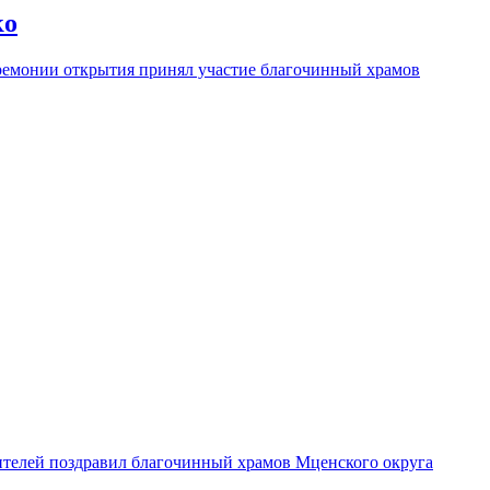
ко
еремонии открытия принял участие благочинный храмов
ителей поздравил благочинный храмов Мценского округа