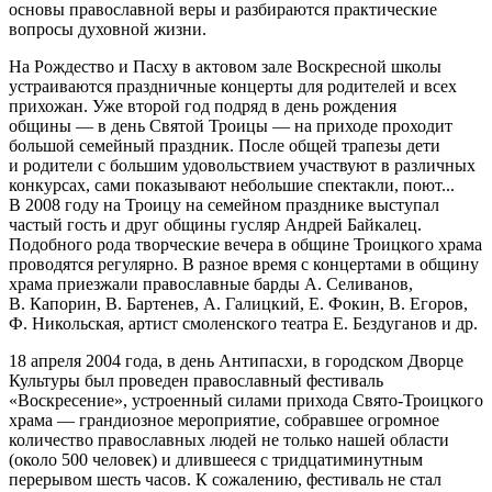
основы православной веры и разбираются практические
вопросы духовной жизни.
На Рождество и Пасху в актовом зале Воскресной школы
устраиваются праздничные концерты для родителей и всех
прихожан. Уже второй год подряд в день рождения
общины — в день Святой Троицы — на приходе проходит
большой семейный праздник. После общей трапезы дети
и родители с большим удовольствием участвуют в различных
конкурсах, сами показывают небольшие спектакли, поют...
В 2008 году на Троицу на семейном празднике выступал
частый гость и друг общины гусляр Андрей Байкалец.
Подобного рода творческие вечера в общине Троицкого храма
проводятся регулярно. В разное время с концертами в общину
храма приезжали православные барды А. Селиванов,
В. Капорин, В. Бартенев, А. Галицкий, Е. Фокин, В. Егоров,
Ф. Никольская, артист смоленского театра Е. Бездуганов и др.
18 апреля 2004 года, в день Антипасхи, в городском Дворце
Культуры был проведен православный фестиваль
«Воскресение», устроенный силами прихода Свято-Троицкого
храма — грандиозное мероприятие, собравшее огромное
количество православных людей не только нашей области
(около 500 человек) и длившееся с тридцатиминутным
перерывом шесть часов. К сожалению, фестиваль не стал