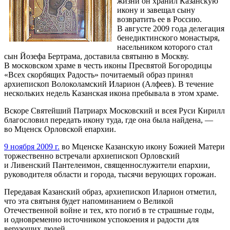
жизни он хранил Казанскую
икону и завещал сыну
возвратить ее в Россию.
В августе 2009 года делегация
бенедиктинского монастыря,
насельником которого стал
сын Йозефа Бертрама, доставила святыню в Москву.
В московском храме в честь иконы Пресвятой Богородицы
«Всех скорбящих Радость» почитаемый образ принял
архиепископ Волоколамский Иларион (Алфеев). В течение
нескольких недель Казанская икона пребывала в этом храме.
Вскоре Святейший Патриарх Московский и всея Руси Кирилл
благословил передать икону туда, где она была найдена, —
во Мценск Орловской епархии.
9 ноября 2009 г.
во Мценске Казанскую икону Божией Матери
торжественно встречали архиепископ Орловский
и Ливенский Пантелеимон, священнослужители епархии,
руководителя области и города, тысячи верующих горожан.
Передавая Казанский образ, архиепископ Иларион отметил,
что эта святыня будет напоминанием о Великой
Отечественной войне и тех, кто погиб в те страшные годы,
и одновременно источником успокоения и радости для
верующих людей.