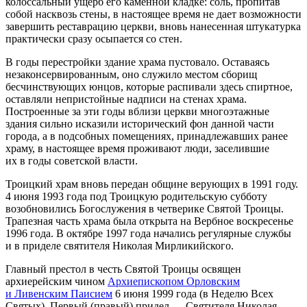
колоссальный ущерб его каменной кладке: соль, пропитав
собой насквозь стены, в настоящее время не дает возможности
завершить реставрацию церкви, вновь нанесенная штукатурка
практически сразу осыпается со стен.
В годы перестройки здание храма пустовало. Оставаясь
незаконсервированным, оно служило местом сборищ
бесчинствующих юнцов, которые распивали здесь спиртное,
оставляли непристойные надписи на стенах храма.
Построенные за эти годы вблизи церкви многоэтажные
здания сильно исказили исторический фон данной части
города, а в nодсобных помещениях, принадлежавших ранее
храму, в настоящее время проживают люди, заселившие
их в годы советской власти.
Троицкий храм вновь передан общине верующих в 1991 году.
4 июня 1993 года под Троицкую родительскую субботу
возобновились Богослужения в четверике Святой Троицы.
Трапезная часть храма была открыта на Вербное воскресенье
1996 года. В октябре 1997 года начались регулярные службы
и в приделе святителя Николая Мирликийского.
Главный престол в честь Святой Троицы освящен
архиерейским чином
Архиепископом Орловским
и Ливенским Паисием
6 июня 1999 года (в Неделю Всех
Святых). Первый (правый) придел — Святителя Николая