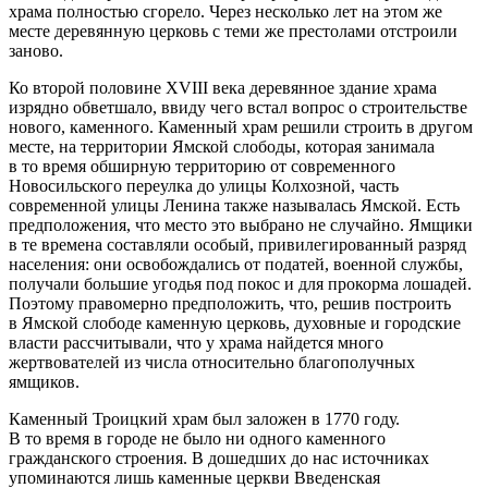
храма полностью сгорело. Через несколько лет на этом же
месте деревянную церковь с теми же престолами отстроили
заново.
Ко второй половине XVIII века деревянное здание храма
изрядно обветшало, ввиду чего встал вопрос о строительстве
нового, каменного. Каменный храм решили строить в другом
месте, на территории Ямской слободы, которая занимала
в то время обширную территорию от современного
Новосильского переулка до улицы Колхозной, часть
современной улицы Ленина также называлась Ямской. Есть
предположения, что место это выбрано не случайно. Ямщики
в те времена составляли особый, привилегированный разряд
населения: они освобождались от податей, военной службы,
получали большие угодья под покос и для прокорма лошадей.
Поэтому правомерно предположить, что, решив построить
в Ямской слободе каменную церковь, духовные и городские
власти рассчитывали, что у храма найдется много
жертвователей из числа относительно благополучных
ямщиков.
Каменный Троицкий храм был заложен в 1770 году.
В то время в городе не было ни одного каменного
гражданского строения. В дошедших до нас источниках
упоминаются лишь каменные церкви Введенская