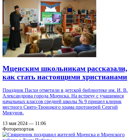
Мценским школьникам рассказали,
как стать настоящими христианами
Праздник Пасхи отметили в детской библиотеке им. И. В.
Александрова города Мценска. На встречу с учащимися
начальных классов средней школы № 9 пришел клирик
местного Свято-Троицкого храма протоиерей Сергий
Микунов.
13 мая 2024 — 11:06
Фоторепортаж