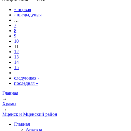
« первая
Страницы
‹ предыдущая
…
7
8
9
10
11
12
13
14
15
…
следующая ›
последняя »
Главная
→
Вы здесь
Храмы
→
Мценск и Мценский район
Главная
Анонсы