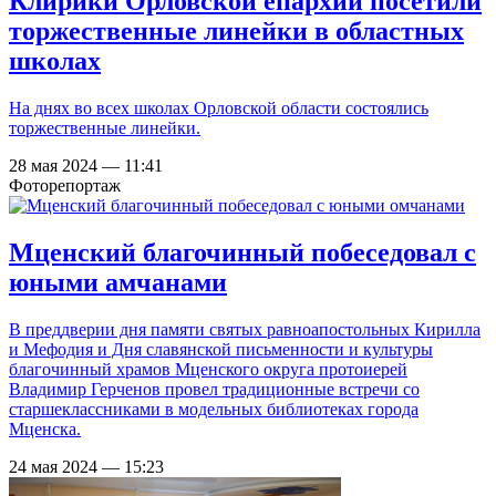
Клирики Орловской епархии посетили
торжественные линейки в областных
школах
На днях во всех школах Орловской области состоялись
торжественные линейки.
28 мая 2024 — 11:41
Фоторепортаж
Мценский благочинный побеседовал с
юными амчанами
В преддверии дня памяти святых равноапостольных Кирилла
и Мефодия и Дня славянской письменности и культуры
благочинный храмов Мценского округа протоиерей
Владимир Герченов провел традиционные встречи со
старшеклассниками в модельных библиотеках города
Мценска.
24 мая 2024 — 15:23