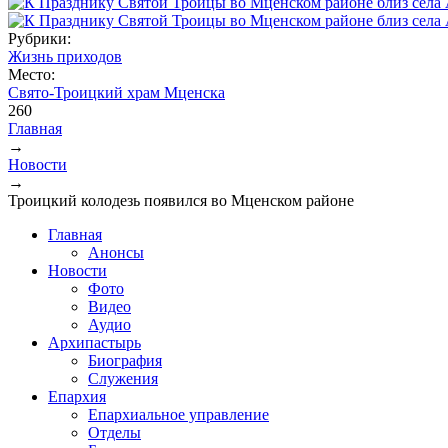
Рубрики:
Жизнь приходов
Место:
Свято-Троицкий храм Мценска
260
Главная
→
Вы здесь
Новости
→
Троицкий колодезь появился во Мценском районе
Главная
Анонсы
Новости
Фото
Видео
Аудио
Архипастырь
Биография
Служения
Епархия
Епархиальное управление
Отделы