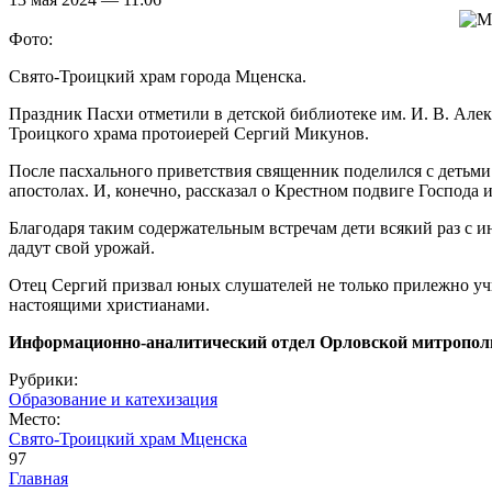
Фото:
Свято-Троицкий храм города Мценска.
Праздник Пасхи отметили в детской библиотеке им. И. В. Але
Троицкого храма протоиерей Сергий Микунов.
После пасхального приветствия священник поделился с детьми 
апостолах. И, конечно, рассказал о Крестном подвиге Господа 
Благодаря таким содержательным встречам дети всякий раз с ин
дадут свой урожай.
Отец Сергий призвал юных слушателей не только прилежно учит
настоящими христианами.
Информационно-аналитический отдел Орловской митропол
Рубрики:
Образование и катехизация
Место:
Свято-Троицкий храм Мценска
97
Главная