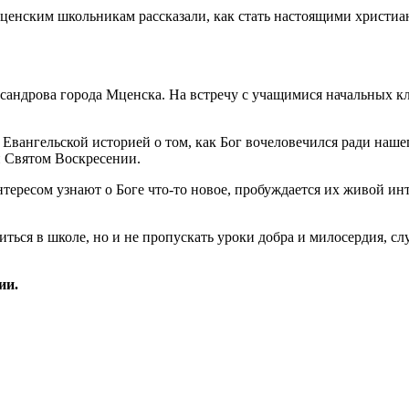
ксандрова города Мценска. На встречу с учащимися начальных 
Евангельской историей о том, как Бог вочеловечился ради нашег
и Святом Воскресении.
тересом узнают о Боге что-то новое, пробуждается их живой инт
ься в школе, но и не пропускать уроки добра и милосердия, сл
ии.