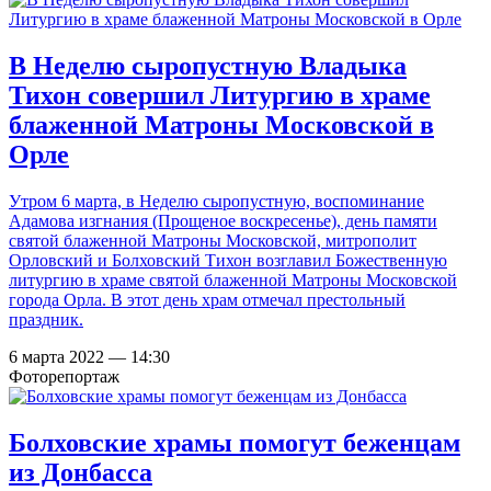
В Неделю сыропустную Владыка
Тихон совершил Литургию в храме
блаженной Матроны Московской в
Орле
Утром 6 марта, в Неделю сыропустную, воспоминание
Адамова изгнания (Прощеное воскресенье), день памяти
святой блаженной Матроны Московской, митрополит
Орловский и Болховский Тихон возглавил Божественную
литургию в храме святой блаженной Матроны Московской
города Орла. В этот день храм отмечал престольный
праздник.
6 марта 2022 — 14:30
Фоторепортаж
Болховские храмы помогут беженцам
из Донбасса