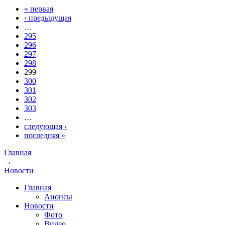
« первая
Страницы
‹ предыдущая
…
295
296
297
298
299
300
301
302
303
…
следующая ›
последняя »
Главная
→
Вы здесь
Новости
Главная
Анонсы
Новости
Фото
Видео