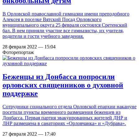
онкобольным детям
В Орловской православной гимназии имени преподобного
Алексея в поселке Вятский Посад Орловского
муниципального округа 25 февраля состоялся Сретенский
бал. В нем приняли участие все гимназисты, их учителя,
родители и гости учебного заведения.
28 февраля 2022 — 15:04
Фоторепортаж
Беженцы из Донбасса попросили
орловских священников о духовной
поддержке
Сотрудники социального отдела Орловской епархии накануне
посетили пункты временного размещения беженцев из
Донбасса. Первая партия эвакуированных жителей ДНР и
ЛНР размещена в санаториях «Орловчанка» и «Дубрава».
27 февраля 2022 — 17:40