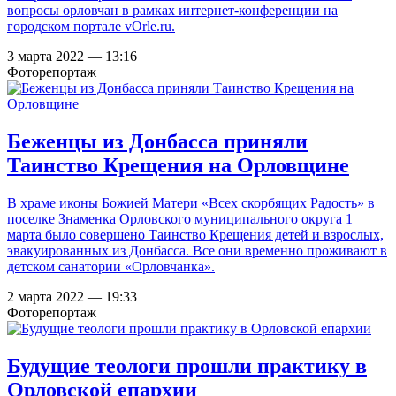
вопросы орловчан в рамках интернет-конференции на
городском портале vOrle.ru.
3 марта 2022 — 13:16
Фоторепортаж
Беженцы из Донбасса приняли
Таинство Крещения на Орловщине
В храме иконы Божией Матери «Всех скорбящих Радость» в
поселке Знаменка Орловского муниципального округа 1
марта было совершено Таинство Крещения детей и взрослых,
эвакуированных из Донбасса. Все они временно проживают в
детском санатории «Орловчанка».
2 марта 2022 — 19:33
Фоторепортаж
Будущие теологи прошли практику в
Орловской епархии