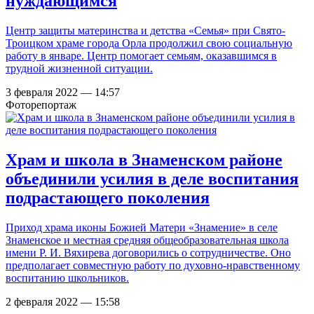
нуждающимся
Центр защиты материнства и детства «Семья» при Свято-
Троицком храме города Орла продолжил свою социальную
работу в январе. Центр помогает семьям, оказавшимся в
трудной жизненной ситуации.
3 февраля 2022 — 14:57
Фоторепортаж
Храм и школа в Знаменском районе
объединили усилия в деле воспитания
подрастающего поколения
Приход храма иконы Божией Матери «Знамение» в селе
Знаменское и местная средняя общеобразовательная школа
имени Р. И. Вяхирева договорились о сотрудничестве. Оно
предполагает совместную работу по духовно-нравственному
воспитанию школьников.
2 февраля 2022 — 15:58