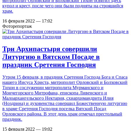
митрополит Орловский и Болховский Тихон освятил здесь
купол и крест, после чего они были подняты на строящийся
храм.
16 февраля 2022 — 17:02
Фоторепортаж
Три Архипастыря совершили
Литургию в Вятском Посаде в
праздник Сретения Господня
Утром 15 февраля, в праздник Сретения Господа Бога и Спаса
нашего Иисуса Христа, митрополит Орловский и Болховский
Тихон в сослужении митрополита Мурманского и
Мончегорского Митрофана, епископа Ливенского и
Малоархангельского Нектария, схиархимандрита Илия
(Ноздрина) и духовенства совершил Божественную литургию
в храме Сретения Господня поселка Вятский Посад
Орловского района. В этот день храм отмечал престольный
праздник.
15 февраля 2022 — 19:02