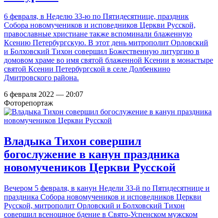
6 февраля, в Неделю 33-ю по Пятидесятнице, праздник
Собора новомучеников и исповедников Церкви Русской,
православные христиане также вспоминали блаженную
Ксению Петербургскую. В этот день митрополит Орловский
и Болховский Тихон совершил Божественную литургию в
домовом храме во имя святой блаженной Ксении в монастыре
святой Ксении Петербургской в селе Долбенкино
Дмитровского района.
6 февраля 2022 — 20:07
Фоторепортаж
Владыка Тихон совершил
богослужение в канун праздника
новомучеников Церкви Русской
Вечером 5 февраля, в канун Недели 33-й по Пятидесятнице и
праздника Собора новомучеников и исповедников Церкви
Русской, митрополит Орловский и Болховский Тихон
совершил всенощное бдение в Свято-Успенском мужском