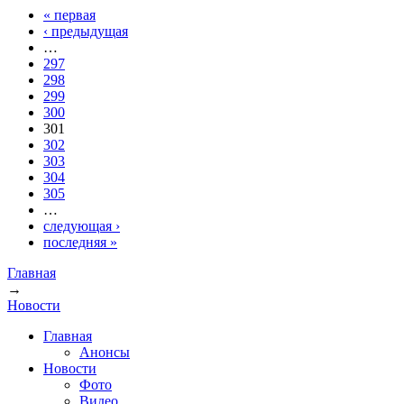
« первая
Страницы
‹ предыдущая
…
297
298
299
300
301
302
303
304
305
…
следующая ›
последняя »
Главная
→
Вы здесь
Новости
Главная
Анонсы
Новости
Фото
Видео