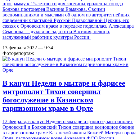
программу к 15-летию со дня кончины уроженца города
Болхова протоиерея Василия Ермакова. Своими
воспоминаниями и мыслями об одном из авторитетнейших
современных пастырей Русской Православной Церкви, его
связях с Орловским краем в передаче поделилась Александра
Семенова — духовное чадо отца Василия, певица,
заслуженный работник культуры России.
13 февраля 2022 — 9:34
Фоторепортаж
В канун Недели о мытаре и фарисее
митрополит Тихон совершил
богослужение в Казанском
гарнизонном храме в Орле
12 февраля, в канун Недели о мытаре и фарисее, митрополит
Орловский и Болховский Тихон совершил всенощное бдение
в гарнизонном храме Казанской иконы Божией Матери города
Орла, расположенном возле Академии ФСО России.