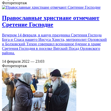
Фоторепортаж
Православные христиане отмечают
Сретение Господне
Вечером 14 февраля, в канун праздника Сретения Господа
Бога и Спаса нашего Иисуса Христа, митрополит Орловский
и Болховский Тихон совершил всенощное бдение в храме
Сретения Господня в поселке Вятский Посад Орловского
района.
14 февраля 2022 — 23:03
Фоторепортаж