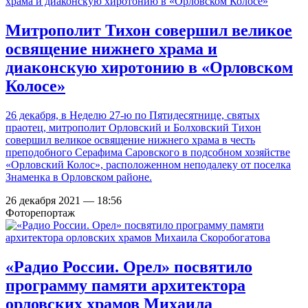
Митрополит Тихон совершил великое
освящение нижнего храма и
диаконскую хиротонию в «Орловском
Колосе»
26 декабря, в Неделю 27-ю по Пятидесятнице, святых
праотец, митрополит Орловский и Болховский Тихон
совершил великое освящение нижнего храма в честь
преподобного Серафима Саровского в подсобном хозяйстве
«Орловский Колос», расположенном неподалеку от поселка
Знаменка в Орловском районе.
26 декабря 2021 — 18:56
Фоторепортаж
«Радио России. Орел» посвятило
программу памяти архитектора
орловских храмов Михаила