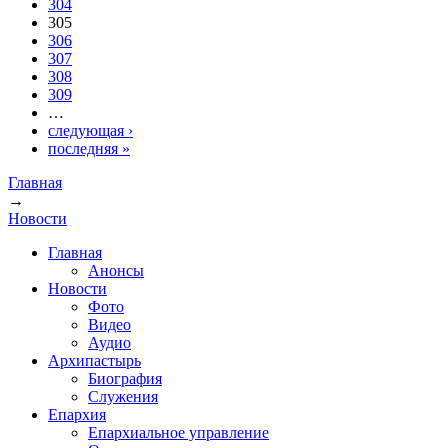
304
305
306
307
308
309
…
следующая ›
последняя »
Главная
→
Вы здесь
Новости
Главная
Анонсы
Новости
Фото
Видео
Аудио
Архипастырь
Биография
Служения
Епархия
Епархиальное управление