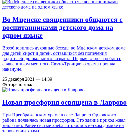
Во Мценске священники общаются с
воспитанниками детского дома на
одном языке
Возобновились духовные беседы во Мценском детском доме
для детей-сирот и детей, оставшихся без попечения
родителей, дошкольного возраста. Первая встреча ребят со
священником местного Свято-Троицкого храма прошла
накануне.
25 декабря 2021 — 14:39
Фоторепортаж
Новая просфорня освящена в Лаврово
При Преображенском храме в селе Лаврово Орловского
района появилась новая просфорня. Это здание приход ждал
много лет. Ранее святые хлеба готовили в ветхом домике на
территории храма.