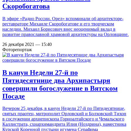
Скоробогатова
В эфире «Радио России. Орел» вспоминали об архитекторе-
реставраторе Михаиле Скоробогатове и его творческом
наследии. Михаил Борисович внес неоценимый вклад в
развитие православной храмовой архитектуры на Орловщине.
26 декабря 2021 — 15:40
Фоторепортаж
В канун Недели 27-й по
Пятидесятнице два Архипастыря
совершили богослужение в Вятском
Посаде
Вечером 25 декабря, в канун Недели 27-й по Пятидесятнице,
святых праотец, митрополит Орловский и Болховский Тихон
в сослужении архиепископа Горноалтайского и Чемальского
Каллистрата, схиархимандрита Илия (Ноздрина), наместника
Курской Коренной пустыни игумена Серафима