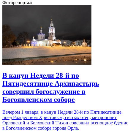
Фоторепортаж
В канун Недели 28-й по
Пятидесятнице Архипастырь
совершил богослужение в
Богоявленском соборе
Вечером 1 января, в канун Недели 28-й по Пятидесятнице,
пред Рождеством Христовым, святых отец, митрополит
Орловский и Болховский Тихон совершил всенощное бдение
в Богоявленском соборе города Орла.