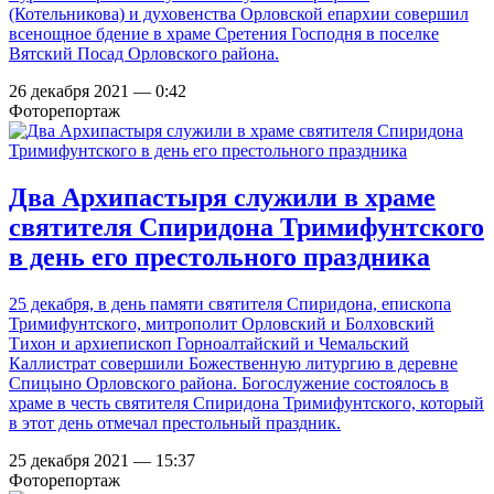
(Котельникова) и духовенства Орловской епархии совершил
всенощное бдение в храме Сретения Господня в поселке
Вятский Посад Орловского района.
26 декабря 2021 — 0:42
Фоторепортаж
Два Архипастыря служили в храме
святителя Спиридона Тримифунтского
в день его престольного праздника
25 декабря, в день памяти святителя Спиридона, епископа
Тримифунтского, митрополит Орловский и Болховский
Тихон и архиепископ Горноалтайский и Чемальский
Каллистрат совершили Божественную литургию в деревне
Спицыно Орловского района. Богослужение состоялось в
храме в честь святителя Спиридона Тримифунтского, который
в этот день отмечал престольный праздник.
25 декабря 2021 — 15:37
Фоторепортаж