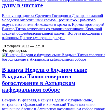
душу в чистоте
В канун праздника Сретения Господня и Дня православной
молодежи благочинный храмов Троснянско-Кромского
округа, настоятель Никольского храма п. Кромы протоиерей
Виктор Титов встретился со старшеклассниками Кромской
средней общеобразовательной школы. Встреча проходила в
районном Центре культуры и досуга.
19 февраля 2022 — 22:10
Фоторепортаж
В канун Недели о блудном сыне
Владыка Тихон совершил
богослужение в Ахтырском
кафедральном соборе
Вечером 19 февраля, в канун Недели о блудном сыне,
митрополит Орловский и Болховский Тихон возглавил
всенощное бдение в Ахтырском кафедральном соборе города