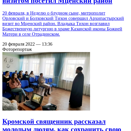
визитом посетил Мценский район
20 февраля, в Неделю о блудном сыне, митрополит
Орловский и Болховский Тихон совершил Архипастырский
визит во Мценский район. Владыка Тихон возглавил
Божественную литургию в храме Казанской иконы Божией
Матери в селе Отрадинском.
20 февраля 2022 — 13:36
Фоторепортаж
Кромской священник рассказал
молодым людям, как сохранить свою