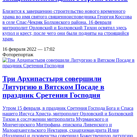
Близится к завершению строительство нового временного
храма во имя святого священноисповедника Георгия Коссова
в селе Спас-Чекряк Болховского района. 16 февраля
митрополит Орловский и Болховский Тихон освятил здесь
купол и крест, после чего они были подняты на строящийся
храм.
16 февраля 2022 — 17:02
Фоторепортаж
Три Архипастыря совершили
Литургию в Вятском Посаде в
праздник Сретения Господня
Утром 15 февраля, в праздник Сретения Господа Бога и Спаса
нашего Иисуса Христа, митрополит Орловский и Болховский
Тихон в сослужении митрополита Мурманского и
Мончегорского Митрофана, епископа Ливенского и
Малоархангельского Нектария, схиархимандрита Илия
(Ноздрина) и духовенства совершил Божественную литургию