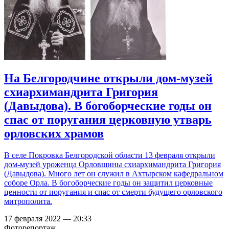
На Белгородчине открыли дом-музей
схиархимандрита Григория
(Давыдова). В богоборческие годы он
спас от поругания церковную утварь
орловских храмов
В селе Покровка Белгородской области 13 февраля открыли
дом-музей уроженца Орловщины схиархимандрита Григория
(Давыдова). Много лет он служил в Ахтырском кафедральном
соборе Орла. В богоборческие годы он защитил церковные
ценности от поругания и спас от смерти будущего орловского
митрополита.
17 февраля 2022 — 20:33
Фоторепортаж