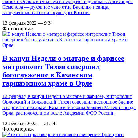
связях с Орловским краем в передаче поделилась Александра
Семенова — духовное чадо отца Василия, певица,
заслуженный работник культуры России.
13 февраля 2022 — 9:34
Фоторепортаж
В канун Недели о мытаре и фарисее
митрополит Тихон совершил
богослужение в Казанском
гарнизонном храме в Орле
12 февраля, в канун Недели о мытаре и фарисее, митрополит
Орловский и Болховский Тихон совершил всенощное бдение
в гарнизонном храме Казанской иконы Божией Матери города
Орла, расположенном возле Академии ФСО России.
12 февраля 2022 — 21:54
Фоторепортаж