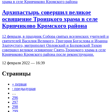
Архипастырь совершил великое
освящение Троицкого храма в селе
Кривчиково Кромского района
12 февраля, в праздник Собора святых вселенских учителей и
святителей Василия Великого, Григория Богослова и Иоанна
Златоустого, митрополит Орловский и Болховский Тихон
совершил великое освящение Свято-Троицкого храма в селе
Кривчиково Кромского района после реконструкции.
12 февраля 2022 — 16:39
Страницы
« первая
‹ предыдущая
…
296
297
298
299