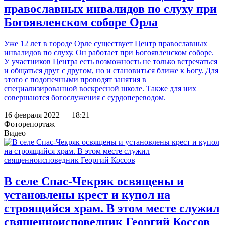
православных инвалидов по слуху при
Богоявленском соборе Орла
Уже 12 лет в городе Орле существует Центр православных
инвалидов по слуху. Он работает при Богоявленском соборе.
У участников Центра есть возможность не только встречаться
и общаться друг с другом, но и становиться ближе к Богу. Для
этого с подопечными проводят занятия в
специализированной воскресной школе. Также для них
совершаются богослужения с сурдопереводом.
16 февраля 2022 — 18:21
Фоторепортаж
Видео
В селе Спас-Чекряк освящены и
установлены крест и купол на
строящийся храм. В этом месте служил
священноисповедник Георгий Коссов