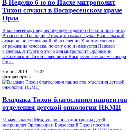
В Неделю 6-ю по Пасхе митрополит
Тихон служил в Воскресенском храме
Орла
В воскресенье, предшествующее отданию Пасхи и празднику
Вознесения Господня, 2 июня, в храмах звучал Евангельский
отрывок, повествующий об исцелении Христом слепого
от рождения человека, почему оно и именуется Неделей
о слепом. Литургию этого дня митрополит Орловский
и Болховский Тихон совершил в Воскресенском храме города
Орла.
3 июня 2019 — 17:07
Фоторепортаж
Владыка Тихон благословил пациентов
отделения детской онкологии НКМЦ
31 мая, в канун Международного дня защиты детей,
митрополит Орловский и Болховский Тихон посетил