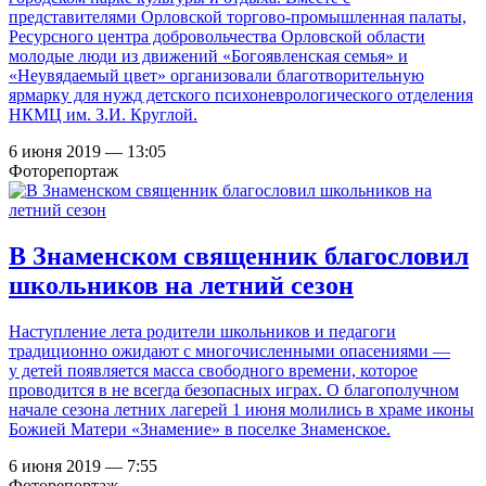
представителями Орловской торгово-промышленная палаты,
Ресурсного центра добровольчества Орловской области
молодые люди из движений «Богоявленская семья» и
«Неувядаемый цвет» организовали благотворительную
ярмарку для нужд детского психоневрологического отделения
НКМЦ им. З.И. Круглой.
6 июня 2019 — 13:05
Фоторепортаж
В Знаменском священник благословил
школьников на летний сезон
Наступление лета родители школьников и педагоги
традиционно ожидают с многочисленными опасениями —
у детей появляется масса свободного времени, которое
проводится в не всегда безопасных играх. О благополучном
начале сезона летних лагерей 1 июня молились в храме иконы
Божией Матери «Знамение» в поселке Знаменское.
6 июня 2019 — 7:55
Фоторепортаж