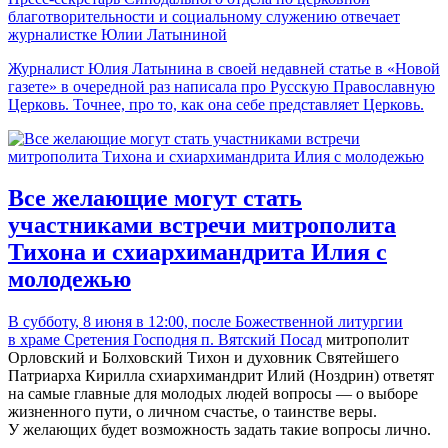
благотворительности и социальному служению отвечает
журналистке Юлии Латыниной
Журналист Юлия Латынина в своей недавней статье в «Новой
газете» в очередной раз написала про Русскую Православную
Церковь. Точнее, про то, как она себе представляет Церковь.
Все желающие могут стать
участниками встречи митрополита
Тихона и схиархимандрита Илия с
молодежью
В субботу, 8 июня в 12:00, после Божественной литургии
в
храме Сретения Господня п. Вятский Посад
митрополит
Орловский и Болховский Тихон и духовник Святейшего
Патриарха Кирилла схиархимандрит Илий (Ноздрин) ответят
на самые главные для молодых людей вопросы — о выборе
жизненного пути, о личном счастье, о таинстве веры.
У желающих будет возможность задать такие вопросы лично.