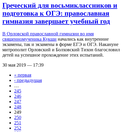
Греческий для восьмиклассников и
подготовка к ОГЭ: православная
гимназия завершает учебный год
В
Орловской православной гимназии во имя
священномученика Кукши
начались как внутренние
экзамены, так и экзамены в форме ЕГЭ и ОГЭ. Накануне
митрополит Орловский и Болховский Тихон благословил
детей на успешное прохождение этих испытаний.
30 мая 2019 — 17:39
« первая
Страницы
‹ предыдущая
…
245
246
247
248
249
250
251
252