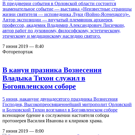
В преддверии события в Орловской области состоится
знаменательное событие — выставка «Неизвестные страницы
жизни святителя — исповедника Луки (Войно-Ясенецкого)».
Автор экспозиции — внучатый племянник архиерея,
профессор, академик Владимир Александрович Лисичкин,
автор работ по духовному, философскому, эстетическому,
этическому и медицинскому наследию святого.
7 июня 2019 — 8:40
Фоторепортаж
В канун празника Вознесения
Владыка Тихон служил в
Богоявленском соборе
5 июня, накануне двунадесятого праздника Вознесения
Господня, Высокопреосвященнейший митрополит Орловский
и Болховский Тихон возглавил в
Богоявленском соборе
всенощное бдение в сослужении настоятеля собора
протоиерея Василия Иванова и клириков храма.
7 июня 2019 — 8:00