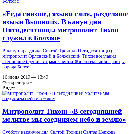
«Егда снизшед языки слия, разделяше
языки Вышний». В канун дня
Пятидесятницы митрополит Тихон
служил в Болхове
В канун праздника Святой Троицы (Пятидесятницы)
митрополит Орловский и Болховский Тихон возглавил
всенощное бдение в
храме Святой Живоначальной Троицы
города Болхова
.
16 июня 2019 — 13:49
Фоторепортаж
Видео
Митрополит Тихон: «В сегодняшней
молитве мы соединяем небо и землю»
Субботу накануне дня Святой Троицы Святая Церковь