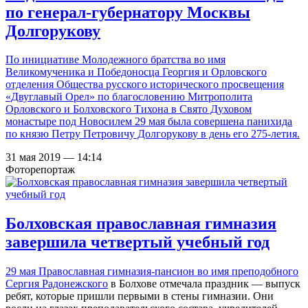
по генерал-губернатору Москвы
Долгорукову
По инициативе Молодежного братства во имя
Великомученика и Победоносца Георгия и Орловского
отделения Общества русского исторического просвещения
«Двуглавый Орел» по благословению Митрополита
Орловского и Болховского Тихона в Свято Духовом
монастыре под Новосилем 29 мая была совершена панихида
по князю Петру Петровичу Долгорукову в день его 275-летия.
31 мая 2019 — 14:14
Фоторепортаж
Болховская православная гимназия
завершила четвертый учебный год
29 мая
Православная гимназия-пансион во имя преподобного
Сергия Радонежского
в Болхове отмечала праздник — выпуск
ребят, которые пришли первыми в стены гимназии. Они