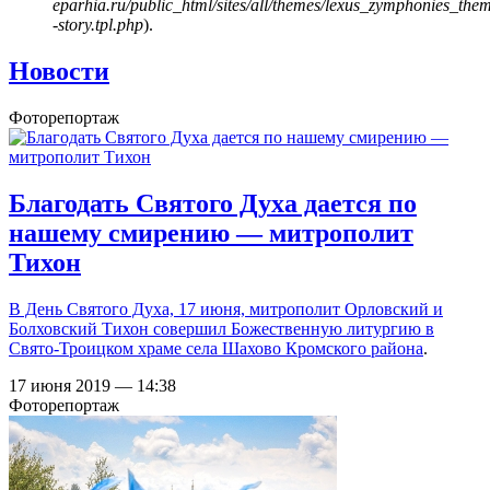
eparhia.ru/public_html/sites/all/themes/lexus_zymphonies_the
-story.tpl.php
).
Новости
Фоторепортаж
Благодать Святого Духа дается по
нашему смирению — митрополит
Тихон
В День Святого Духа, 17 июня, митрополит Орловский и
Болховский Тихон совершил Божественную литургию в
Свято-Троицком храме села Шахово Кромского района
.
17 июня 2019 — 14:38
Фоторепортаж