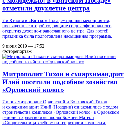
с молодежью: в «Вятском Посаде»
отметили двухлетие центра
7 и 8 июня в «Вятском Посаде» прошли мероприятия,
посвященные второй годовщине со дня официального
открытия духовно-православного центра. Для гостей
праздника была подготовлена насыщенная программа.
9 июня 2019 — 17:52
Фоторепортаж
Митрополит Тихон и схиархимандрит
Илий посетили подсобное хозяйство
«Орловский колос»
7 июня митрополит Орловский и Болховский Тихон
и схиархимандрит Илий (Ноздрин) ознакомились с ходом
строительства комплекса «Орловский колос» в Орловском
районе и храма во имя иконы Божией Матери
«Спорительница хлебов» на территории комплекса.