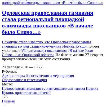
Орловская православная гимназия
стала региональной площадкой
олимпиады школьников «В начале
было Слово…»
Накануне стало известно, что
Орловская православная
гимназия во имя священномученика Иоанна Кукши
примет
участников
VII олимпиады школьников «В начале было
Слово...» из Орловской области
. На базе гимназии 27 февраля
пройдет заключительный этап состязания.
20 февраля 2020 — 15:27
Рубрики:
Архипастырь: богослужения и мероприятия
Образование и катехизация
Место:
Православная гимназия во имя священномученика Иоанна
Кукши, просветителя вятичей
178
Главная
→