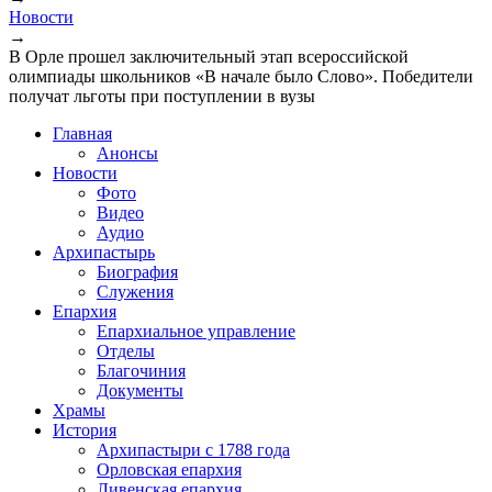
Вы здесь
Новости
→
В Орле прошел заключительный этап всероссийской
олимпиады школьников «В начале было Слово». Победители
получат льготы при поступлении в вузы
Главная
Анонсы
Новости
Фото
Видео
Аудио
Архипастырь
Биография
Служения
Епархия
Епархиальное управление
Отделы
Благочиния
Документы
Храмы
История
Архипастыри с 1788 года
Орловская епархия
Ливенская епархия