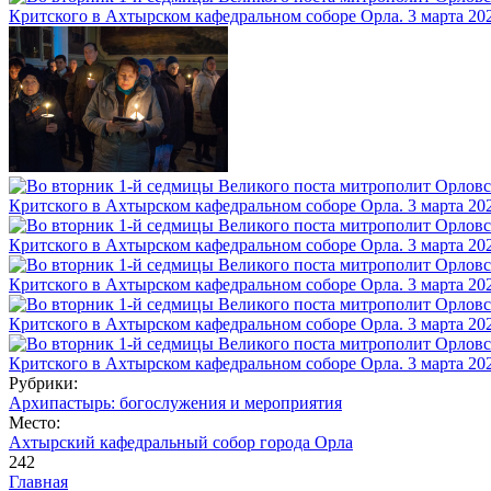
Рубрики:
Архипастырь: богослужения и мероприятия
Место:
Ахтырский кафедральный собор города Орла
242
Главная