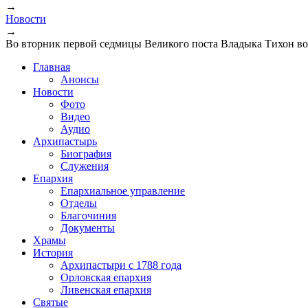
→
Вы здесь
Новости
→
Во вторник первой седмицы Великого поста Владыка Тихон воз
Главная
Анонсы
Новости
Фото
Видео
Аудио
Архипастырь
Биография
Служения
Епархия
Епархиальное управление
Отделы
Благочиния
Документы
Храмы
История
Архипастыри с 1788 года
Орловская епархия
Ливенская епархия
Святые