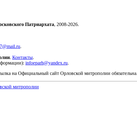
осковского Патриархата
, 2008-2026.
57@mail.ru
.
олии
.
Контакты
.
нформации):
infoeparh@yandex.ru
.
сылка на Официальный сайт Орловской митрополии обязательна
вской митрополии