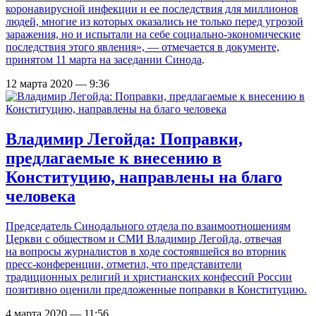
коронавирусной инфекции и ее последствия для миллионов
людей, многие из которых оказались не только перед угрозой
заражения, но и испытали на себе социально-экономические
последствия этого явления», — отмечается в документе,
принятом 11 марта на
заседании Синода
.
12 марта 2020 — 9:36
Владимир Легойда: Поправки,
предлагаемые к внесению в
Конституцию, направлены на благо
человека
Председатель Синодального отдела по взаимоотношениям
Церкви с обществом и СМИ Владимир Легойда, отвечая
на вопросы журналистов в ходе состоявшейся во вторник
пресс-конференции, отметил, что представители
традиционных религий и христианских конфессий России
позитивно оценили предложенные поправки в Конституцию.
4 марта 2020 — 11:56