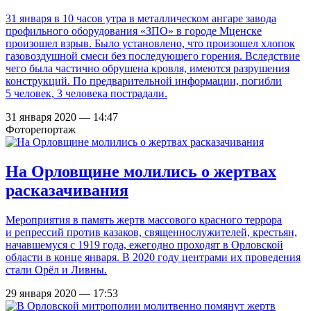
31 января в 10 часов утра в металлическом ангаре завода
профильного оборудования «ЗПО» в городе Мценске
произошел взрыв. Было установлено, что произошел хлопок
газовоздушной смеси без последующего горения. Вследствие
чего была частично обрушена кровля, имеются разрушения
конструкций. По предварительной информации, погибли
5 человек, 3 человека пострадали.
31 января 2020 — 14:47
Фоторепортаж
На Орловщине молились о жертвах
расказачивания
Мероприятия в память жертв массового красного террора
и репрессий против казаков, священнослужителей, крестьян,
начавшемуся с 1919 года, ежегодно проходят в Орловской
области в конце января. В 2020 году центрами их проведения
стали Орёл и Ливны.
29 января 2020 — 17:53