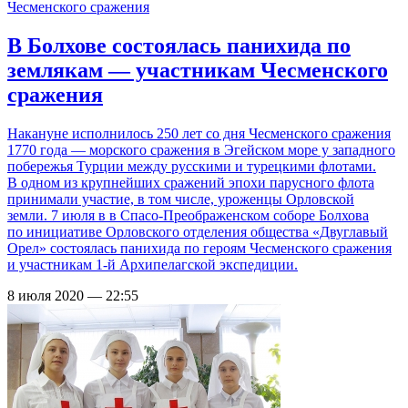
В Болхове состоялась панихида по
землякам — участникам Чесменского
сражения
Накануне исполнилось 250 лет со дня Чесменского сражения
1770 года — морского сражения в Эгейском море у западного
побережья Турции между русскими и турецкими флотами.
В одном из крупнейших сражений эпохи парусного флота
принимали участие, в том числе, уроженцы Орловской
земли. 7 июля в в Спасо-Преображенском соборе Болхова
по инициативе Орловского отделения общества «Двуглавый
Орел» состоялась панихида по героям Чесменского сражения
и участникам 1-й Архипелагской экспедиции.
8 июля 2020 — 22:55