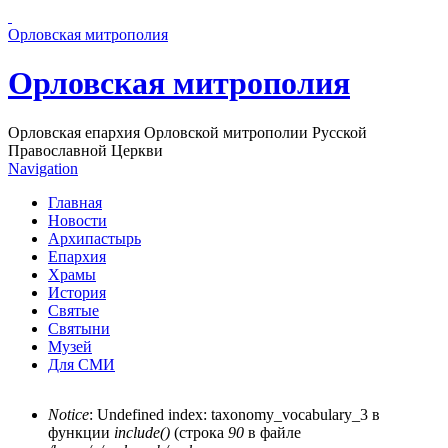
Перейти к основному содержанию страницы
Орловская митрополия
Орловская митрополия
Орловская епархия Орловской митрополии Русской
Православной Церкви
Navigation
Главная
Новости
Архипастырь
Епархия
Храмы
История
Святые
Святыни
Музей
Для СМИ
Notice
: Undefined index: taxonomy_vocabulary_3 в
функции
include()
(строка
90
в файле
Сообщение об ошибке