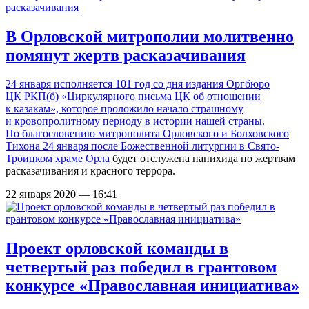
В Орловской митрополии молитвенно
помянут жертв расказачивания
24 января исполняется 101 год со дня издания Оргбюро
ЦК РКП(б) «Циркулярного письма ЦК об отношении
к казакам», которое проложило начало страшному
и кровопролитному периоду в истории нашей страны.
По благословению митрополита Орловского и Болховского
Тихона 24 января после Божественной литургии в
Свято-
Троицком храме Орла
будет отслужена панихида по жертвам
расказачивания и красного террора.
22 января 2020 — 16:41
Проект орловской команды в
четвертый раз победил в грантовом
конкурсе «Православная инициатива»