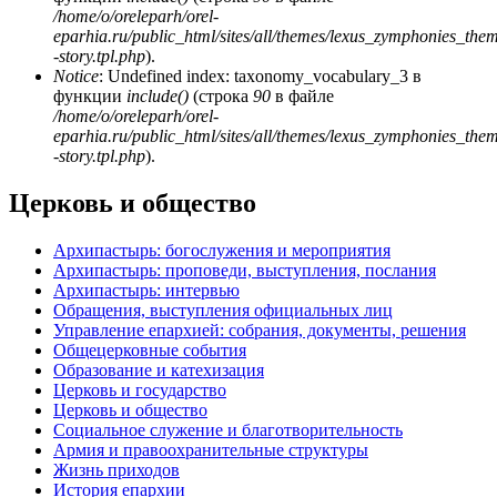
/home/o/oreleparh/orel-
eparhia.ru/public_html/sites/all/themes/lexus_zymphonies_the
-story.tpl.php
).
Notice
: Undefined index: taxonomy_vocabulary_3 в
функции
include()
(строка
90
в файле
/home/o/oreleparh/orel-
eparhia.ru/public_html/sites/all/themes/lexus_zymphonies_the
-story.tpl.php
).
Церковь и общество
Архипастырь: богослужения и мероприятия
Архипастырь: проповеди, выступления, послания
Архипастырь: интервью
Обращения, выступления официальных лиц
Управление епархией: собрания, документы, решения
Общецерковные события
Образование и катехизация
Церковь и государство
Церковь и общество
Социальное служение и благотворительность
Армия и правоохранительные структуры
Жизнь приходов
История епархии