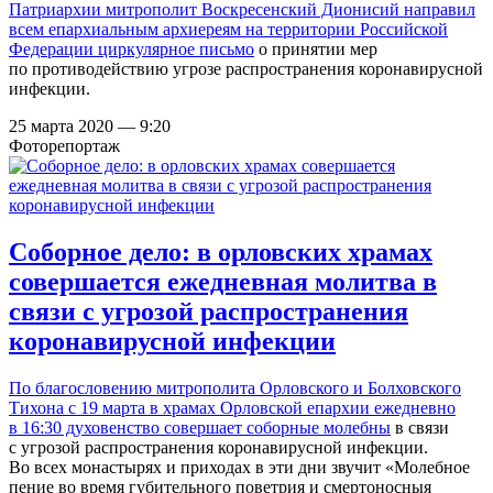
Патриархии митрополит Воскресенский Дионисий направил
всем епархиальным архиереям на территории Российской
Федерации
циркулярное письмо
о принятии мер
по противодействию угрозе распространения коронавирусной
инфекции.
25 марта 2020 — 9:20
Фоторепортаж
Соборное дело: в орловских храмах
совершается ежедневная молитва в
связи с угрозой распространения
коронавирусной инфекции
По благословению митрополита Орловского и Болховского
Тихона с 19 марта в храмах Орловской епархии ежедневно
в 16:30 духовенство
совершает соборные молебны
в связи
с угрозой распространения коронавирусной инфекции.
Во всех монастырях и приходах в эти дни звучит «Молебное
пение во время губительного поветрия и смертоносныя