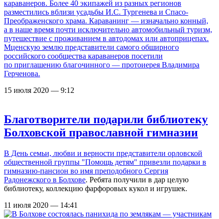
караванеров. Более 40 экипажей из разных регионов
разместились вблизи усадьбы И.С. Тургенева и Спасо-
Преображенского храма. Караванинг — изначально конный,
а в наше время почти исключительно автомобильный туризм,
путешествие с проживанием в автодомах или автоприцепах.
Мценскую землю представители самого обширного
российского сообщества караванеров посетили
по приглашению благочинного — протоиерея Владимира
Герченова.
15 июля 2020 — 9:12
Благотворители подарили библиотеку
Болховской православной гимназии
В День семьи, любви и верности представители орловской
общественной группы "Помощь детям" привезли подарки в
гимназию-пансион во имя преподобного Сергия
Радонежского в Болхове
. Ребята получили в дар целую
библиотеку, коллекцию фарфоровых кукол и игрушек.
11 июля 2020 — 14:41