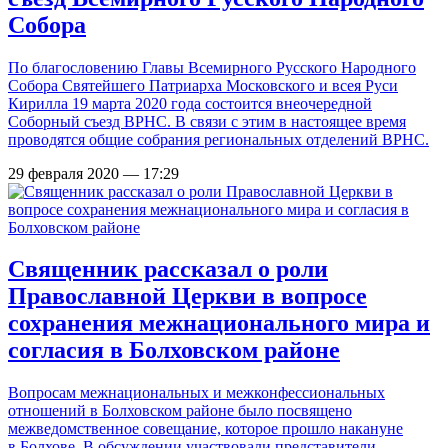
Собора
По благословению Главы Всемирного Русского Народного
Собора Святейшего Патриарха Московского и всея Руси
Кирилла 19 марта 2020 года состоится внеочередной
Соборный съезд ВРНС. В связи с этим в настоящее время
проводятся общие собрания региональных отделений ВРНС.
29 февраля 2020 — 17:29
Священник рассказал о роли
Православной Церкви в вопросе
сохранения межнационального мира и
согласия в Болховском районе
Вопросам межнациональных и межконфессиональных
отношений в Болховском районе было посвящено
межведомственное совещание, которое прошло накануне
в Болхове. В обсуждении участвовали представители