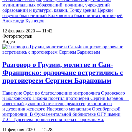
муниципальных образований, полиции, учреждений
образований и культуры, казаки. Точку зрения Церкви
озвучил благочинный Болховского благочиния протоиерей
Александр Кузнецов.
12 февраля 2020 — 11:42
Фоторепортаж
Видео
Разговор о Грузии, молитве и Сан-
Франциско: орловчане встретились с
протоиереем Сергием Барановым
Накануне Орёл по благословению митрополита Орловского
и Болховского Тихона посетил протоиерей Сергий Баранов —
известный духовный писатель, режиссер, иконописец
и духовник женского Иверского монастыря Оренбургской
митрополии. В Фундаментальной библиотеке ОГУ имени
И.С. Тургенева прошла его встреча с горожанами.
11 февраля 2020 — 15:28