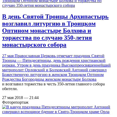
В день Святой Троицы Архипастырь
возглавил литургию в Троицком
Оптином монастыре Болхова и
торжества по случаю 350-летия
монастырского собора
27 мая Православная Церковь отмечает праздник Святой
Троицы — Пятидесятницы, день рождения христианской
церкви. Утром в день праздника Высокопреосвященнейший
митрополит Орловский и Болховский Антоний совершил
Божественную литургию в
женском Троицком Оптином
Рождества Богородицы женском монастыре Болхова
и возглавил торжества в честь 350-летия главного собора
обители.
27 мая 2018 — 21:44
Фоторепортаж