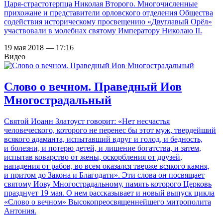
Царя-страстотерпца Николая Второго. Многочисленные
прихожане и представители орловского отделения Общества
содействия историческому просвещению «Двуглавый Орёл»
участвовали в молебнах святому Императору Николаю II.
19 мая 2018 — 17:16
Видео
Слово о вечном. Праведный Иов
Многострадальный
Святой Иоанн Златоуст говорит: «Нет несчастья
человеческого, которого не перенес бы этот муж, твердейший
всякого адаманта, испытавший вдруг и голод, и бедность,
и болезни, и потерю детей, и лишение богатства, и затем,
испытав коварство от жены, оскорбления от друзей,
нападения от рабов, во всем оказался тверже всякого камня,
и притом до Закона и Благодати». Эти слова он посвящает
святому Иову Многострадальному, память которого Церковь
празднует 19 мая. О нем рассказывает и новый выпуск цикла
«Слово о вечном» Высокопреосвященнейшего митрополита
Антония.