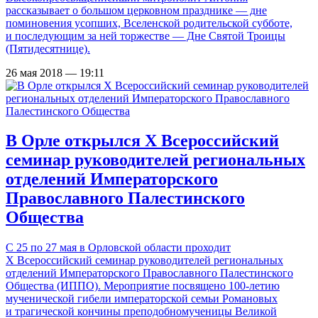
рассказывает о большом церковном празднике — дне
поминовения усопших, Вселенской родительской субботе,
и последующим за ней торжестве — Дне Святой Троицы
(Пятидесятнице).
26 мая 2018 — 19:11
В Орле открылся X Всероссийский
семинар руководителей региональных
отделений Императорского
Православного Палестинского
Общества
С 25 по 27 мая в Орловской области проходит
X Всероссийский семинар руководителей региональных
отделений Императорского Православного Палестинского
Общества (ИППО). Мероприятие посвящено 100-летию
мученической гибели императорской семьи Романовых
и трагической кончины преподобномученицы Великой