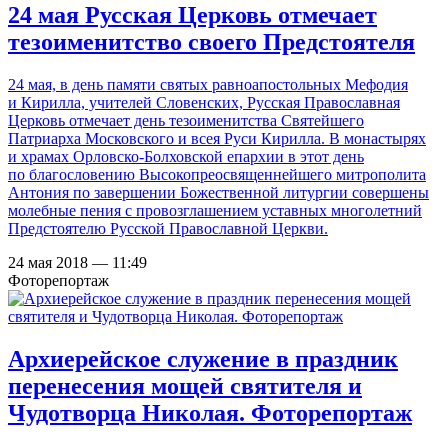
24 мая Русская Церковь отмечает
тезоименитство своего Предстоятеля
24 мая, в день памяти святых равноапостольных Мефодия
и Кирилла, учителей Словенских, Русская Православная
Церковь отмечает день тезоименитства Святейшего
Патриарха Московского и всея Руси Кирилла. В монастырях
и храмах Орловско-Болховской епархии в этот день
по благословению Высокопреосвященнейшего митрополита
Антония по завершении Божественной литургии совершены
молебные пения с провозглашением уставных многолетний
Предстоятелю Русской Православной Церкви.
24 мая 2018 — 11:49
Фоторепортаж
Архиерейское служение в праздник
перенесения мощей святителя и
Чудотворца Николая. Фоторепортаж