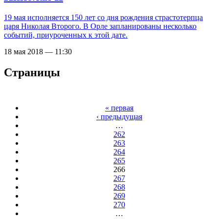
19 мая исполняется 150 лет со дня рождения страстотерпца
царя Николая Второго. В Орле запланированы несколько
событий, приуроченных к этой дате.
18 мая 2018 — 11:30
Страницы
« первая
‹ предыдущая
…
262
263
264
265
266
267
268
269
270
…