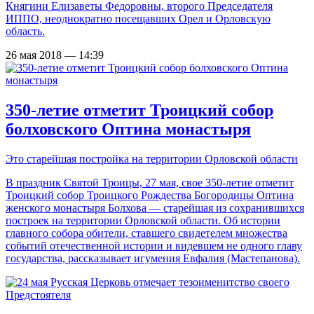
Княгини Елизаветы Федоровны, второго Председателя
ИППО, неоднократно посещавших Орел и Орловскую
область.
26 мая 2018 — 14:39
350-летие отметит Троицкий собор
болховского Оптина монастыря
Это старейшая постройка на территории Орловской области
В праздник Святой Троицы, 27 мая, свое 350-летие отметит
Троицкий собор Троицкого Рождества Богородицы Оптина
женского монастыря Болхова — старейшая из сохранившихся
построек на территории Орловской области. Об истории
главного собора обители, ставшего свидетелем множества
событий отечественной истории и видевшем не одного главу
государства, рассказывает игумения Евфалия (Мастепанова).