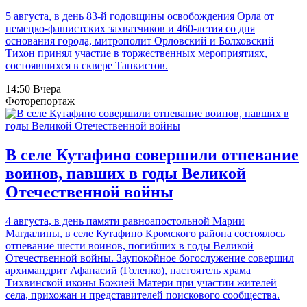
5 августа, в день 83-й годовщины освобождения Орла от
немецко-фашистских захватчиков и 460-летия со дня
основания города, митрополит Орловский и Болховский
Тихон принял участие в торжественных мероприятиях,
состоявшихся в сквере Танкистов.
14:50 Вчера
Фоторепортаж
В селе Кутафино совершили отпевание
воинов, павших в годы Великой
Отечественной войны
4 августа, в день памяти равноапостольной Марии
Магдалины, в селе Кутафино Кромского района состоялось
отпевание шести воинов, погибших в годы Великой
Отечественной войны. Заупокойное богослужение совершил
архимандрит Афанасий (Голенко), настоятель храма
Тихвинской иконы Божией Матери при участии жителей
села, прихожан и представителей поискового сообщества.