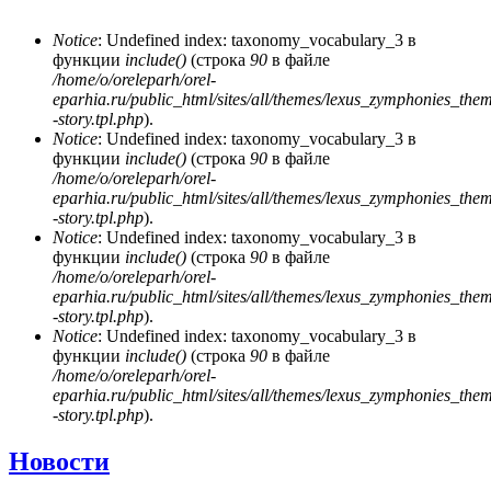
Notice
: Undefined index: taxonomy_vocabulary_3 в
функции
include()
(строка
90
в файле
Сообщение об ошибке
/home/o/oreleparh/orel-
eparhia.ru/public_html/sites/all/themes/lexus_zymphonies_the
-story.tpl.php
).
Notice
: Undefined index: taxonomy_vocabulary_3 в
функции
include()
(строка
90
в файле
/home/o/oreleparh/orel-
eparhia.ru/public_html/sites/all/themes/lexus_zymphonies_the
-story.tpl.php
).
Notice
: Undefined index: taxonomy_vocabulary_3 в
функции
include()
(строка
90
в файле
/home/o/oreleparh/orel-
eparhia.ru/public_html/sites/all/themes/lexus_zymphonies_the
-story.tpl.php
).
Notice
: Undefined index: taxonomy_vocabulary_3 в
функции
include()
(строка
90
в файле
/home/o/oreleparh/orel-
eparhia.ru/public_html/sites/all/themes/lexus_zymphonies_the
-story.tpl.php
).
Новости