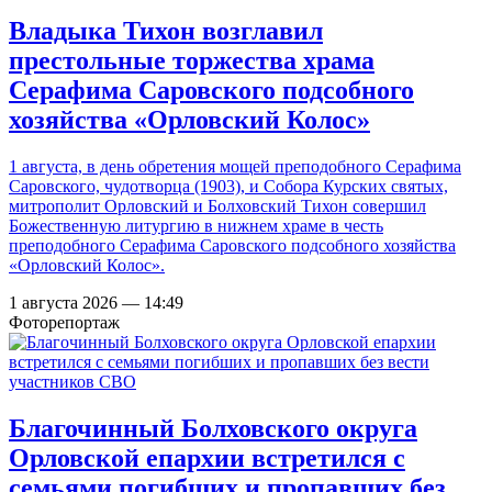
Владыка Тихон возглавил
престольные торжества храма
Серафима Саровского подсобного
хозяйства «Орловский Колос»
1 августа, в день обретения мощей преподобного Серафима
Саровского, чудотворца (1903), и Собора Курских святых,
митрополит Орловский и Болховский Тихон совершил
Божественную литургию в нижнем храме в честь
преподобного Серафима Саровского подсобного хозяйства
«Орловский Колос».
1 августа 2026 — 14:49
Фоторепортаж
Благочинный Болховского округа
Орловской епархии встретился с
семьями погибших и пропавших без