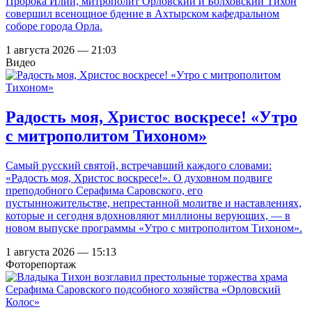
Пророка Илии, митрополит Орловский и Болховский Тихон
совершил всенощное бдение в Ахтырском кафедральном
соборе города Орла.
1 августа 2026 — 21:03
Видео
Радость моя, Христос воскресе! «Утро
с митрополитом Тихоном»
Самый русский святой, встречавший каждого словами:
«Радость моя, Христос воскресе!». О духовном подвиге
преподобного Серафима Саровского, его
пустынножительстве, непрестанной молитве и наставлениях,
которые и сегодня вдохновляют миллионы верующих, — в
новом выпуске программы «Утро с митрополитом Тихоном».
1 августа 2026 — 15:13
Фоторепортаж