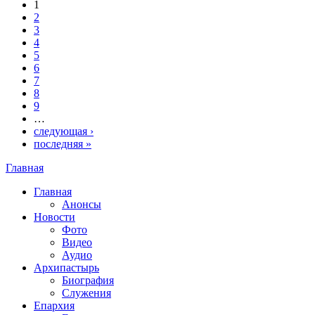
1
Страницы
2
3
4
5
6
7
8
9
…
следующая ›
последняя »
Главная
Вы здесь
Главная
Анонсы
Новости
Фото
Видео
Аудио
Архипастырь
Биография
Служения
Епархия