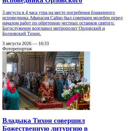
3 августа в 4 часа утра на месте погребения блаженного
исповедника Афанасия Сайко был совершен молебен перед
началом работ по обретению честных останков святого.
Богослужение возглавил митрополит Орловский и
Болховский Тихон.
3 августа 2026 — 16:33
Фоторепортаж
Владыка Тихон совершил
Божественную литургию в