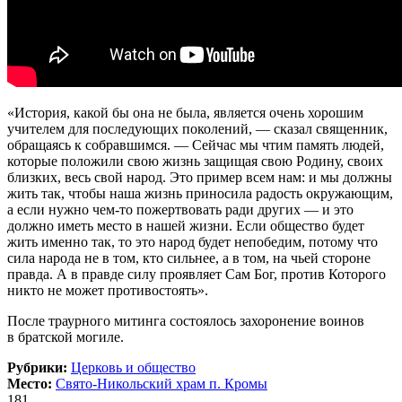
«История, какой бы она не была, является очень хорошим
учителем для последующих поколений, — сказал священник,
обращаясь к собравшимся. — Сейчас мы чтим память людей,
которые положили свою жизнь защищая свою Родину, своих
близких, весь свой народ. Это пример всем нам: и мы должны
жить так, чтобы наша жизнь приносила радость окружающим,
а если нужно чем-то пожертвовать ради других — и это
должно иметь место в нашей жизни. Если общество будет
жить именно так, то это народ будет непобедим, потому что
сила народа не в том, кто сильнее, а в том, на чьей стороне
правда. А в правде силу проявляет Сам Бог, против Которого
никто не может противостоять».
После траурного митинга состоялось захоронение воинов
в братской могиле.
Рубрики:
Церковь и общество
Место:
Свято-Никольский храм п. Кромы
181