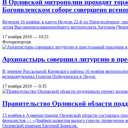
В Орловской митрополии проходят торж
Богоявленском соборе совершено всено
Вечером 16 ноября, в канун Недели 22-й по Пятидесятнице, п
летия
Высокопреосвященнейшего митрополита Антония (Чере
17 ноября 2019 — 10:21
Фоторепортаж
Архипастырь совершил литургию в пре
В деревне Рассыльной Кромского района 16 ноября митрополи
великомученика Георгия Победоносца в Лидде.
17 ноября 2019 — 0:35
Правительство Орловской области подд
15 ноября в Администрации Орловской области состоялась пр
финалистов — «Драйвер развития малого города: проведение 
Орловской епархии Евгений Борисов.