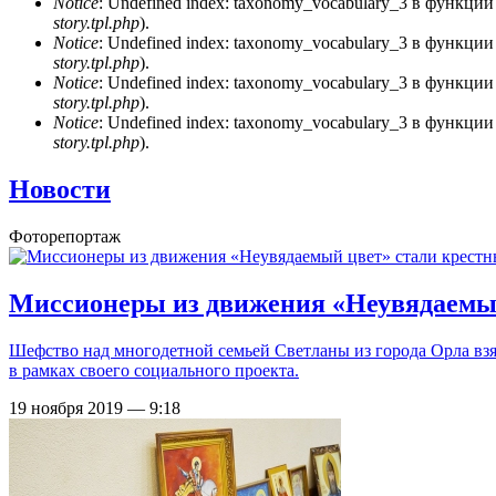
Notice
: Undefined index: taxonomy_vocabulary_3 в функци
story.tpl.php
).
Notice
: Undefined index: taxonomy_vocabulary_3 в функци
story.tpl.php
).
Notice
: Undefined index: taxonomy_vocabulary_3 в функци
story.tpl.php
).
Notice
: Undefined index: taxonomy_vocabulary_3 в функци
story.tpl.php
).
Новости
Фоторепортаж
Миссионеры из движения «Неувядаемый
Шефство над многодетной семьей Светланы из города Орла в
в рамках своего социального проекта.
19 ноября 2019 — 9:18