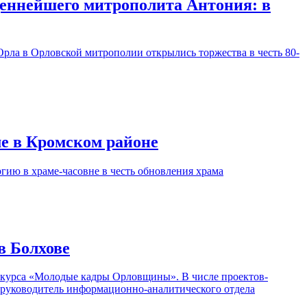
щеннейшего митрополита Антония: в
Орла в Орловской митрополии открылись торжества в честь 80-
е в Кромском районе
ию в храме-часовне в честь обновления храма
в Болхове
онкурса «Молодые кадры Орловщины». В числе проектов-
— руководитель информационно-аналитического отдела