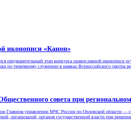
ой иконописи «Канон»
лся предварительный этап конкурса православной иконописи 
ви по тюремному служению в рамках Всероссийского смотра ре
Общественного совета при региональн
 при Главном управлении МЧС России по Орловской области — с
ний, организаций, органов государственной власти при решении