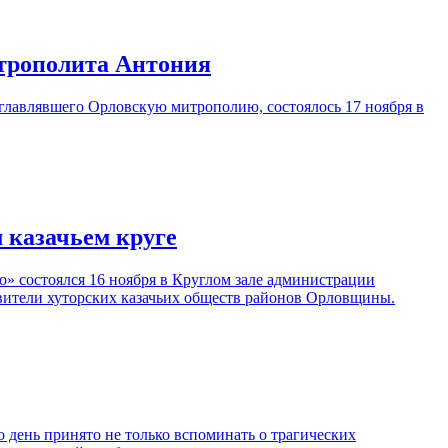
итрополита Антония
главлявшего Орловскую митрополию, состоялось 17 ноября в
 казачьем круге
о» состоялся 16 ноября в Круглом зале администрации
авители хуторских казачьих обществ районов Орловщины.
 день принято не только вспоминать о трагических