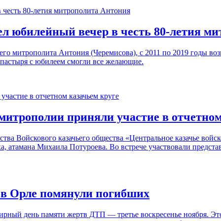
шел юбилейный вечер в честь 80-летия м
о митрополита Антония (Черемисова), с 2011 по 2019 годы воз
ипастыря с юбилеем смогли все желающие.
митрополии приняли участие в отчетном
ства Войскового казачьего общества «Центральное казачье войск
ка, атамана Михаила Потуроева. Во встрече участвовали предст
 в Орле помянули погибших
рный день памяти жертв ДТП — третье воскресенье ноября. Это