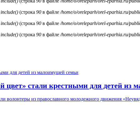
и
include()
(строка
90
в файле
/home/o/oreleparh/orel-eparhia.ru/publ
и
include()
(строка
90
в файле
/home/o/oreleparh/orel-eparhia.ru/publ
и
include()
(строка
90
в файле
/home/o/oreleparh/orel-eparhia.ru/publ
и
include()
(строка
90
в файле
/home/o/oreleparh/orel-eparhia.ru/publ
 цвет» стали крестными для детей из 
зяли волонтеры из православного молодежного движения «Неув