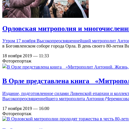
Орловская митрополия и многочисленны
Утром 17 ноября
Высокопреосвященнейший митрополит Антон
в Богоявленском соборе города Орла. В день своего 80-лети
18 ноября 2019 — 11:33
Фоторепортаж
В Орле представлена книга «Митропол
Издание, подготовленное силами Ливенской епархии и колле
Высокопреосвященнейшего митрополита Антония (Черемисова
17 ноября 2019 — 16:00
Фоторепортаж