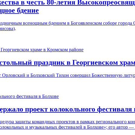
ества в честь 80-летия Высокопреосвя
щное бдение
раздничным всенощным бдением в Богоявленском соборе города 
мисова)
.
стольный праздник в Георгиевском храм
т Орловский и Болховский Тихон совершил Божественную литург
ержало проект колокольного фестиваля 
оцедура защиты командных проектов в рамках регионального к
колокольных и музыкальных фестивалей в Болхове»; его автор 