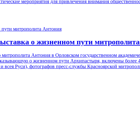
ктические мероприятия для привлечения внимания общественно
выставка о жизненном пути митрополит
о митрополита Антония в Орловском государственном академиче
сказывающую о жизненном пути Архипастыря, включены более 40
 и всея Руси), фотографов пресс-службы Красноярской митропол