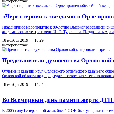
Фоторепортаж
«Через тернии к звездам»: в Орле про
Праздничное мероприятие к 80-летию Высокопреосвященнейшег
академическом театре имени И. С. Тургенева. Поздравить Арх
18 ноября 2019 — 18:29
Фоторепортаж
Представители духовенства Орловской 
Отчетный казачий круг Орловского отдельского казачьего обще
Орловской области под председательством казачьего полковни
18 ноября 2019 — 14:34
Во Всемирный день памяти жертв ДТП
В 2005 году Генеральной ассамблеей ООН был утвержден всеми