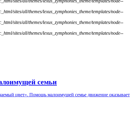
ic_html/sites/all/themes/lexus_zymphonies_theme/templates/node--
ic_html/sites/all/themes/lexus_zymphonies_theme/templates/node--
ic_html/sites/all/themes/lexus_zymphonies_theme/templates/node--
ic_html/sites/all/themes/lexus_zymphonies_theme/templates/node--
малоимущей семьи
ядаемый цвет». Помощь малоимущей семье движение оказывает