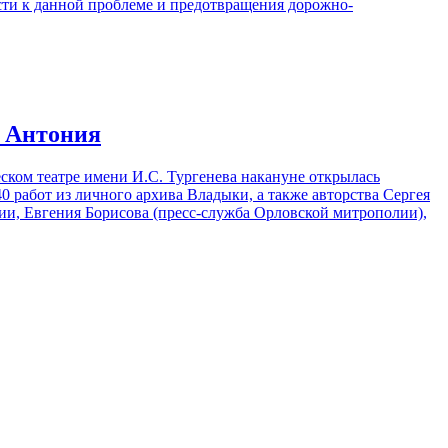
сти к данной проблеме и предотвращения дорожно-
а Антония
ском театре имени И.С. Тургенева накануне открылась
 работ из личного архива Владыки, а также авторства Сергея
ии, Евгения Борисова (пресс-служба Орловской митрополии),