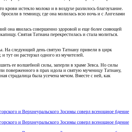
то крови истекло молоко и в воздухе разлилось благоухание.
 бросили в темницу, где она молилась всю ночь и с Ангелами
ний она явилась совершенно здоровой и еще более сияющей
 капищу. Святая Татиана перекрестилась и стала молиться.
ны. На следующий день святую Татиану привели в цирк
, и тут он растерзал одного из мучителей.
ишить ее волшебной силы, заперли в храме Зевса. Но силы
ли поверженного в прах идола и святую мученицу Татиану,
я страдалица была усечена мечом. Вместе с ней, как