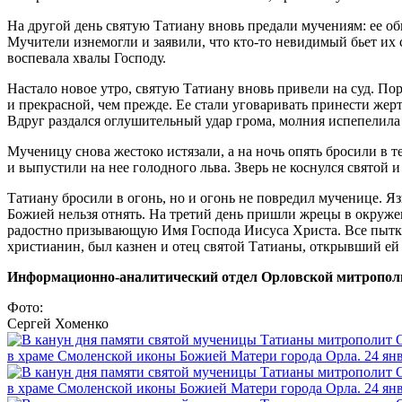
На другой день святую Татиану вновь предали мучениям: ее обна
Мучители изнемогли и заявили, что кто-то невидимый бьет их 
воспевала хвалы Господу.
Настало новое утро, святую Татиану вновь привели на суд. П
и прекрасной, чем прежде. Ее стали уговаривать принести жертв
Вдруг раздался оглушительный удар грома, молния испепелила
Мученицу снова жестоко истязали, а на ночь опять бросили в
и выпустили на нее голодного льва. Зверь не коснулся святой и 
Татиану бросили в огонь, но и огонь не повредил мученице. Яз
Божией нельзя отнять. На третий день пришли жрецы в окруже
радостно призывающую Имя Господа Иисуса Христа. Все пытки
христианин, был казнен и отец святой Татианы, открывший е
Информационно-аналитический отдел Орловской митропол
Фото:
Сергей Хоменко