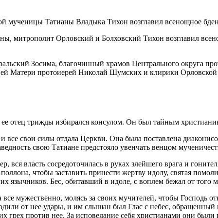
ианы, митрополит Орловский и Болховский Тихон возглавил все
льский Зосима, благочинный храмов Центрального округа прот
ией Матери протоиерей Николай Шумских и клирики Орловской
 ее отец трижды избирался консулом. Он был тайным христиани
и все свои силы отдала Церкви. Она была поставлена диаконисой
ведность свою Татиане предстояло увенчать венцом мученичест
, вся власть сосредоточилась в руках злейшего врага и гонител
Аполлона, чтобы заставить принести жертву идолу, святая помол
их язычников. Бес, обитавший в идоле, с воплем бежал от того м
ела все мужественно, молясь за своих мучителей, чтобы Господь 
дили от нее удары, и им слышан был Глас с небес, обращенный к
 их грех против нее. За исповедание себя христианами они был