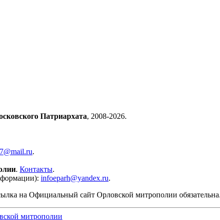
осковского Патриархата
, 2008-2026.
57@mail.ru
.
олии
.
Контакты
.
нформации):
infoeparh@yandex.ru
.
сылка на Официальный сайт Орловской митрополии обязательна
вской митрополии