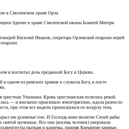
нощное бдение в храме Смоленской иконы Божией Матери
оиерей Василий Иванов, секретарь Орловской епархии иерей
 епархии.
ном и воспитал дочь преданной Богу и Церкви.
 в одном из римских храмов и служила Богу, в посте
ва.
я христиан Ульпиана. Кровь христианская полилась рекой.
илась — и внезапно произошло землетрясение, идола разнесло
еста, при этом все видели пронесшуюся по воздуху тень.
открыл им духовные очи. И Господь внял молитве Своей рабы.
 святой мученице. Все они (восемь человек) уверовали
и подвергнуты пыткам и казнены, приняв Крещение кровью.