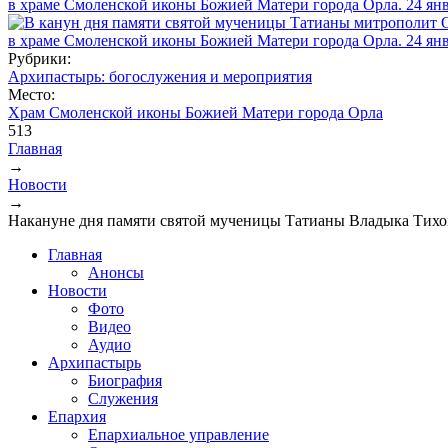
Рубрики:
Архипастырь: богослужения и мероприятия
Место:
Храм Смоленской иконы Божией Матери города Орла
513
Главная
→
Вы здесь
Новости
→
Накануне дня памяти святой мученицы Татианы Владыка Тихо
Главная
Анонсы
Новости
Фото
Видео
Аудио
Архипастырь
Биография
Служения
Епархия
Епархиальное управление