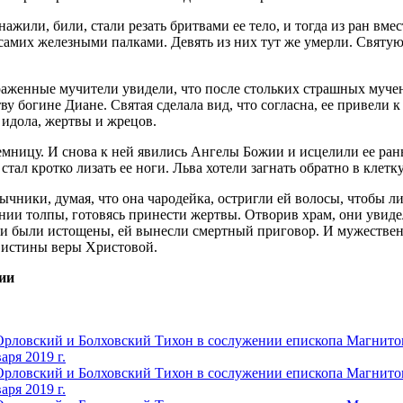
жили, били, стали резать бритвами ее тело, и тогда из ран вмес
самих железными палками. Девять из них тут же умерли. Святую
ораженные мучители увидели, что после стольких страшных муче
у богине Диане. Святая сделала вид, что согласна, ее привели к
 идола, жертвы и жрецов.
 темницу. И снова к ней явились Ангелы Божии и исцелили ее ра
стал кротко лизать ее ноги. Льва хотели загнать обратно в клетку
ычники, думая, что она чародейка, остригли ей волосы, чтобы л
нии толпы, готовясь принести жертвы. Отворив храм, они увиде
 были истощены, ей вынесли смертный приговор. И мужественна
й истины веры Христовой.
ии