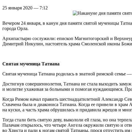
25 января 2020 — 7:12
Вечером 24 января, в канун дня памяти святой мученицы Тат
города Орла.
Архипастырю сослужили: епископ Магнитогорский и Верхнеура
Димитрий Никулин, настоятель храма Смоленской иконы Бож
Святая мученица Татиана
Святая мученица Татиана родилась в знатной римской семье —
Достигнув совершеннолетия, Татиана не стала выходить замуж 
и молитве ухаживая за больными и помогая нуждающимся. Пра
Когда Римом начал править шестнадцатилетний Александр Север
Схвачена была и диакониса Татиана. Когда ее привели в храм 
на куски, а часть храма обрушилась и придавила жрецов и мног
Тогда стали бить святую деву, выкололи ей глаза, но она терп
Палачам открылось, что четыре Ангела окружили святую и отво
во Христа и пали к ногам святой Татианы, прося отпустить им