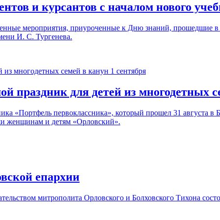
нтов и курсантов с началом нового учеб
енные мероприятия, приуроченные к Дню знаний, прошедшие в
ени И. С. Тургенева.
й праздник для детей из многодетных с
ика «Портфель первоклассника», который прошел 31 августа в Б
щи женщинам и детям «Орловский».
овской епархии
ательством митрополита Орловского и Болховского Тихона сост