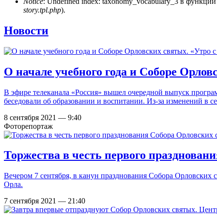
Notice
: Undefined index: taxonomy_vocabulary_3 в функци
story.tpl.php
).
Новости
О начале учебного года и Соборе Орло
В эфире телеканала «Россия» вышел очередной выпуск прогр
беседовали об образовании и воспитании. Из-за изменений в се
8 сентября 2021 — 9:40
Фоторепортаж
Торжества в честь первого празднован
Вечером 7 сентября, в канун празднования Собора Орловских 
Орла.
7 сентября 2021 — 21:40