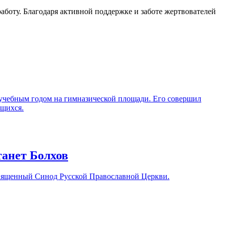
боту. Благодаря активной поддержке и заботе жертвователей
учебным годом на гимназической площади. Его совершил
ащихся.
танет Болхов
 Священный Синод Русской Православной Церкви.