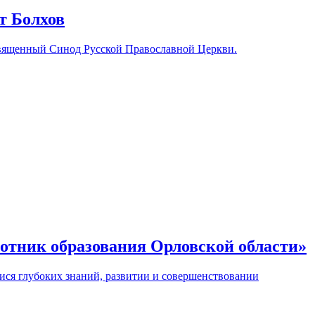
т Болхов
 Священный Синод Русской Православной Церкви.
отник образования Орловской области»
ися глубоких знаний, развитии и совершенствовании