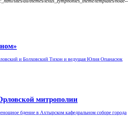
ic_html/sites/all/themes/lexus_zymphonies_theme/templates/node--
оном»
Орловский и Болховский Тихон и ведущая Юлия Опанасюк
 Орловской митрополии
сенощное бдение в Ахтырском кафедральном соборе города