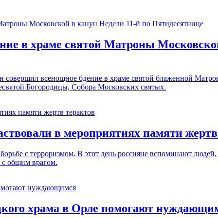
ие в храме святой Матроны Московской
н совершил всенощное бдение в храме святой блаженной Матрон
есвятой Богородицы, Собора Московских святых.
аствовали в мероприятиях памяти жертв
 борьбе с терроризмом. В этот день россияне вспоминают людей,
 с общим врагом.
цкого храма в Орле помогают нуждающи