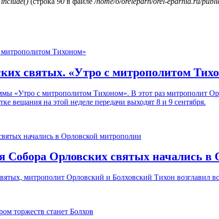
и
include()
(строка
90
в файле
/home/o/oreleparh/orel-eparhia.ru/publ
вских святых. «Утро с митрополитом Тих
аммы «Утро с митрополитом Тихоном». В этот раз митрополит 
тке вещания на этой неделе передачи выходят 8 и 9 сентября.
ия Собора Орловских святых начались в
святых, митрополит Орловский и Болховский Тихон возглавил в