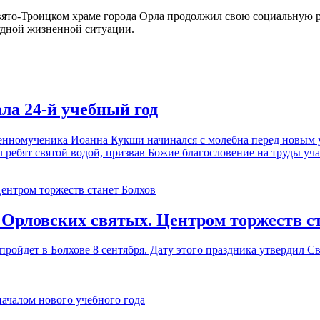
ято-Троицком храме города Орла продолжил свою социальную ра
рудной жизненной ситуации.
ла 24-й учебный год
енномученика Иоанна Кукши начинался с молебна перед новым 
ребят святой водой, призвав Божие благословение на труды уч
 Орловских святых. Центром торжеств с
пройдет в Болхове 8 сентября. Дату этого праздника утвердил