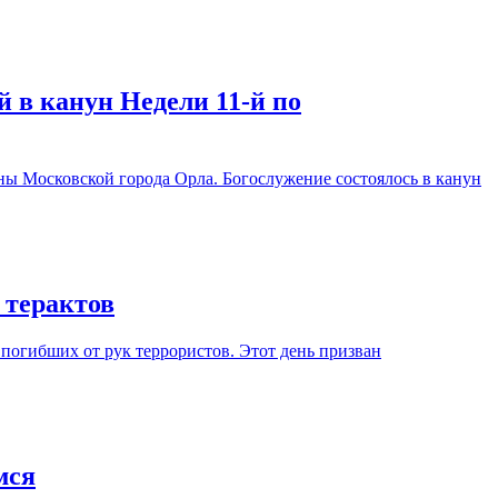
 в канун Недели 11-й по
ы Московской города Орла. Богослужение состоялось в канун
 терактов
 погибших от рук террористов. Этот день призван
мся