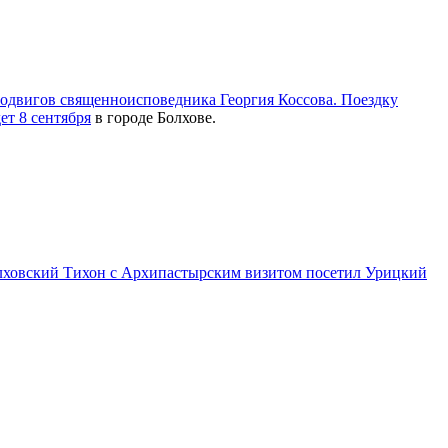
подвигов священноисповедника Георгия Коссова. Поездку
ет 8 сентября
в городе Болхове.
олховский Тихон с Архипастырским визитом посетил Урицкий