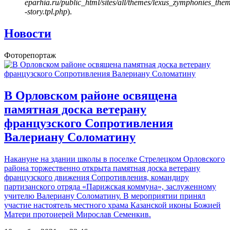
eparhia.ru/public_html/sites/all/themes/lexus_zymphonies_the
-story.tpl.php
).
Новости
Фоторепортаж
В Орловском районе освящена
памятная доска ветерану
французского Сопротивления
Валериану Соломатину
Накануне на здании школы в поселке Стрелецком Орловского
района торжественно открыта памятная доска ветерану
французского движения Сопротивления, командиру
партизанского отряда «Парижская коммуна», заслуженному
учителю Валериану Соломатину. В мероприятии принял
участие настоятель местного храма Казанской иконы Божией
Матери протоиерей Мирослав Семенкив.