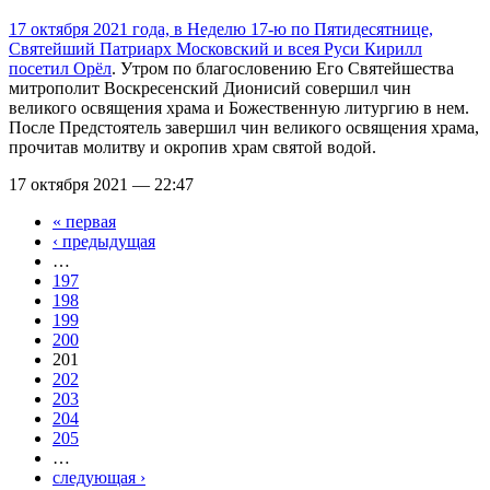
17 октября 2021 года, в Неделю 17-ю по Пятидесятнице,
Святейший Патриарх Московский и всея Руси Кирилл
посетил Орёл
. Утром по благословению Его Святейшества
митрополит Воскресенский Дионисий совершил чин
великого освящения храма и Божественную литургию в нем.
После Предстоятель завершил чин великого освящения храма,
прочитав молитву и окропив храм святой водой.
17 октября 2021 — 22:47
« первая
Страницы
‹ предыдущая
…
197
198
199
200
201
202
203
204
205
…
следующая ›