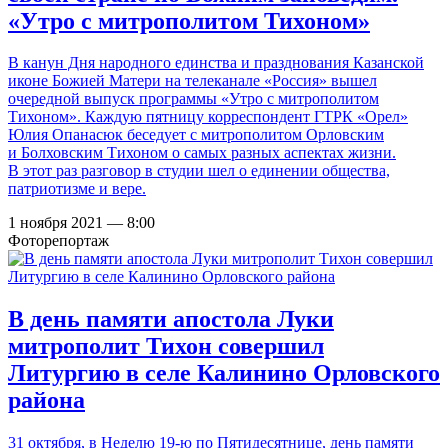
«Утро с митрополитом Тихоном»
В канун Дня народного единства и празднования Казанской
иконе Божией Матери на телеканале «Россия» вышел
очередной выпуск программы «Утро с митрополитом
Тихоном». Каждую пятницу корреспондент ГТРК «Орел»
Юлия Опанасюк беседует с митрополитом Орловским
и Болховским Тихоном о самых разных аспектах жизни.
В этот раз разговор в студии шел о единении общества,
патриотизме и вере.
1 ноября 2021 — 8:00
Фоторепортаж
В день памяти апостола Луки
митрополит Тихон совершил
Литургию в селе Калинино Орловского
района
31 октября, в Неделю 19-ю по Пятидесятнице, день памяти