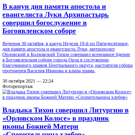
В канун дня памяти апостола и
евангелиста Луки Архипастырь
совершил богослужение в
Богоявленском соборе
Вечером 30 октября, в канун Недели 19-й по Пятидесятнице,
дня памяти апостола и евангелиста Луки, митрополит
Орловский и Болховский Тихон совершил всенощное бдение
в Богоявленском соборе города Орла в сослужении
благочинного храмов Центрального округа, настоятеля собора
протоиерея Василия Иванова и клира храма.
30 октября 2021 — 22:24
Фоторепортаж
Владыка Тихон совершил Литургию в
«Орловском Колосе» в праздник
иконы Божией Матери
«Спорительница хлебов»