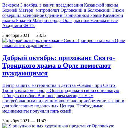
Вечером 3 ноября, в канун празднования Казанской иконы
Божией Матери, митрополит Орловский и Болховский Тихон
совершил всенощное бдение в гарнизонном храме Казанской
иконы Божией Матери города Орла, расположенном возле
Академии ФСО.
3 ноября 2021 — 23:12
Добрый октябрь: прихожане Свято-
Троицкого храма в Орле помогают
нуждающимся
Центр защиты материнства и детства «Семья» при Свято-
Троицком храме города Орла продолжил свою социальную
работу в октябре. В прошедшем месяце самым
востребованным видом помощи стало приобретение лекарств
для заболевших подопечных Центра. Необходимые
медикаменты получили пять семей.
3 ноября 2021 — 11:47