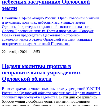
небесных заступниках Орловской
земли
Накануне в эфире «Радио России. Орел» говорили о жизни
и духовных подвигах небесных заступников земли
Орловской, критериях подлинной святости и значении
Собора Орловских святых. Гостем программы «Говорит
Орел» стал председатель Церковного историко-
археологического отдела Орловской епархии, кандидат
исторических наук Анатолий Перелыгин.
22 октября 2021 — 8:53
Неделя молитвы прошла в
исправительных учреждениях
Орловской области
Во всех храмах и молельных комнатах учреждений УФСИН
России по Орловской области завершилась Неделя молитвы,
сообщает пресс-служба ведомства
. В эти дни совершались
богослужения с особыми молитвенными прошениями
о подозреваемых, обвиняемых и осужденных, о совершении