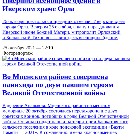
совершил всенощное бдение в
Иверском храме Орла
26 октября престольный праздник отмечает Иверский храм
города Орла. Вечером 25 октября, в канун празднования
Иверской иконе Божией Матери, митрополит Орловский
и Болховский Тихон возглавил здесь всенощное бдение.
25 октября 2021 — 22:10
Фоторепортаж
Во Мценском районе совершена
панихида по двум павшим героям
Великой Отечественной войны
В деревне Апальково Мценского района на местном
мемориале 20 октября состоялось перезахоронение двух
советских воинов, погибших в годы Великой Отечественной
войны. Останки солдат нашли на территории Башкатовского
сельского поселения в ходе поисковой экспедиции «Вахты
Памяти — 2021». К сожалению, имена красноармейцев