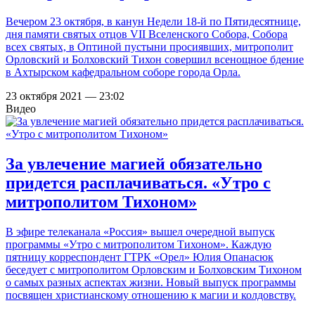
Вечером 23 октября, в канун Недели 18-й по Пятидесятнице,
дня памяти святых отцов VII Вселенского Собора, Собора
всех святых, в Оптиной пустыни просиявших, митрополит
Орловский и Болховский Тихон совершил всенощное бдение
в Ахтырском кафедральном соборе города Орла.
23 октября 2021 — 23:02
Видео
За увлечение магией обязательно
придется расплачиваться. «Утро с
митрополитом Тихоном»
В эфире телеканала «Россия» вышел очередной выпуск
программы «Утро с митрополитом Тихоном». Каждую
пятницу корреспондент ГТРК «Орел» Юлия Опанасюк
беседует с митрополитом Орловским и Болховским Тихоном
о самых разных аспектах жизни. Новый выпуск программы
посвящен христианскому отношению к магии и колдовству.