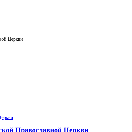
ной Церкви
сской Православной Церкви