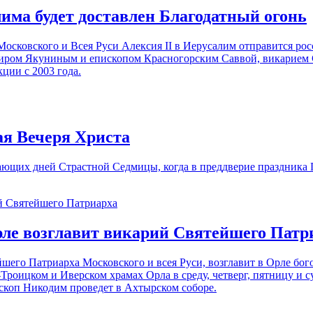
има будет доставлен Благодатный огонь
осковского и Всея Руси Алексия II в Иерусалим отправится рос
иром Якуниным и епископом Красногорским Саввой, викарием 
ции с 2003 года.
ая Вечеря Христа
шающих дней Страстной Седмицы, когда в преддверие праздника
ле возглавит викарий Святейшего Патр
его Патриарха Московского и всея Руси, возглавит в Орле бо
Троицком и Иверском храмах Орла в среду, четверг, пятницу и 
скоп Никодим проведет в Ахтырском соборе.