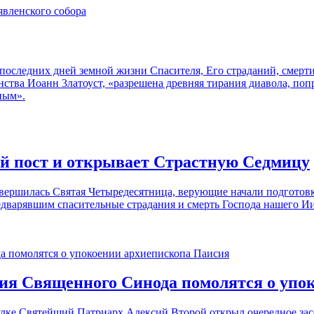
следних дней земной жизни Спасителя, Его страданий, смерти 
ства Иоанн 3латоуст, «разрешена древняя тирания диавола, поп
ным».
ий пост и открывает Страстную Седмицу
авершилась Святая Четыредесятница, верующие начали подготов
варявшим спасительные страдания и смерть Господа нашего Ии
ия Священного Синода помолятся о упо
реулке Святейший Патриарх Алексий Второй открыл очередное з