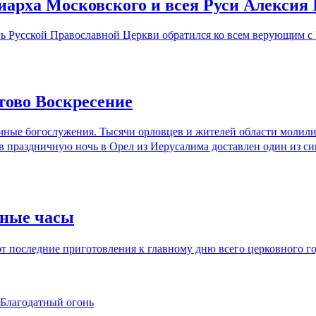
арха Московского и всея Руси Алексия 
ль Русской Православной Церкви обратился ко всем верующим с
тово Воскресение
ные богослужения. Тысячи орловцев и жителей области молились
 в праздничную ночь в Орел из Иерусалима доставлен один из с
нные часы
 последние приготовления к главному дню всего церковного год