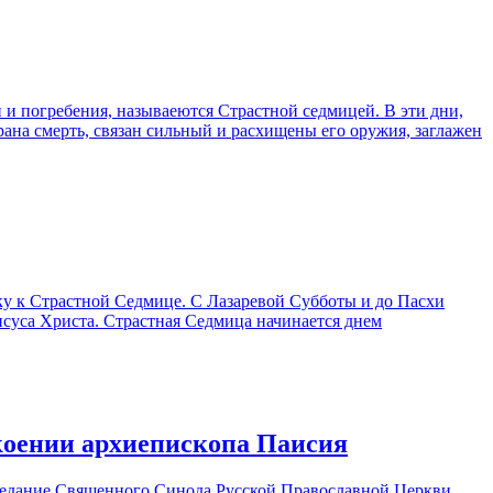
и погребения, называеются Страстной седмицей. В эти дни,
рана смерть, связан сильный и расхищены его оружия, заглажен
ку к Страстной Седмице. С Лазаревой Субботы и до Пасхи
суса Христа. Страстная Седмица начинается днем
коении архиепископа Паисия
аседание Священного Синода Русской Православной Церкви.