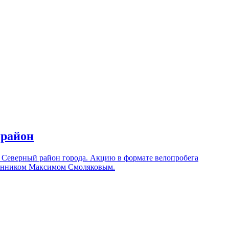
 район
в Северный район города. Акцию в формате велопробега
ященником Максимом Смоляковым.