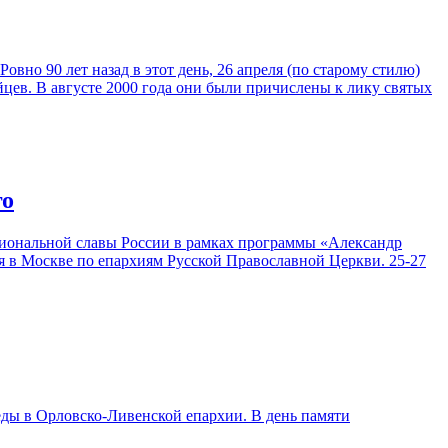
вно 90 лет назад в этот день, 26 апреля (по старому стилю)
йцев. В августе 2000 года они были причислены к лику святых
го
циональной славы России в рамках программы «Александр
 в Москве по епархиям Русской Православной Церкви. 25-27
еды в Орловско-Ливенской епархии. В день памяти