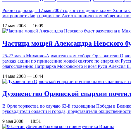
Ровно год назад - 17 мая 2007 года в этот день в храме Хрис
митрополит Лавр подписали Акт о каноническом общении, пол
17 мая 2008 — 16:09
Частица мощей Александра Невского б
25-27 мая в Михаило-Архангельском соборе Орла жители Орло
рамках акции по принесению мощей святого по епархиям Рус
благословению Патриарха Московского и всея Руси Алексия II.
14 мая 2008 — 10:44
Духовенство Орловской епархии почти
В Орле торжества по случаю
63-й
годовщины Победы в Великой
руководители области и города, представители общественности
9 мая 2008 — 18:51