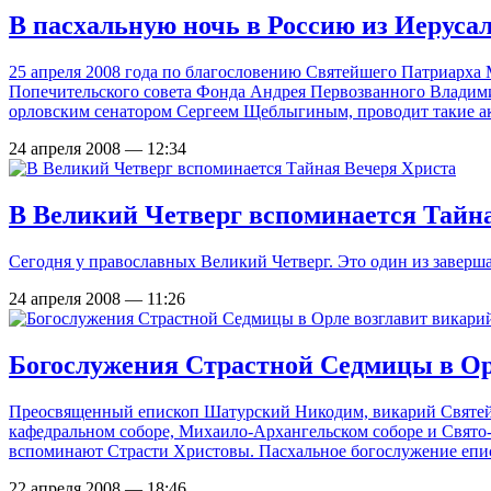
В пасхальную ночь в Россию из Иерусал
25 апреля 2008 года по благословению Святейшего Патриарха М
Попечительского совета Фонда Андрея Первозванного Владим
орловским сенатором Сергеем Щеблыгиным, проводит такие ак
24 апреля 2008 — 12:34
В Великий Четверг вспоминается Тайн
Сегодня у православных Великий Четверг. Это один из завер
24 апреля 2008 — 11:26
Богослужения Страстной Cедмицы в Ор
Преосвященный епископ Шатурский Никодим, викарий Святейш
кафедральном соборе, Михаило-Архангельском соборе и Свято-
вспоминают Страсти Христовы. Пасхальное богослужение епи
22 апреля 2008 — 18:46