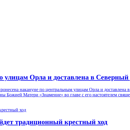
по улицам Орла и доставлена в Северный
пронесена накануне по центральным улицам Орла и доставлена 
коны Божией Матери «Знамение» во главе с его настоятелем св
ойдет традиционный крестный ход