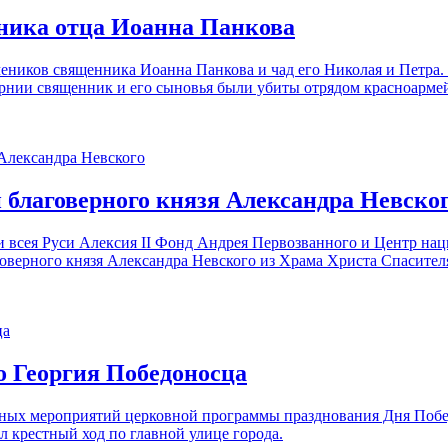
еника отца Иоанна Панкова
ников священника Иоанна Панкова и чад его Николая и Петра. Ро
бернии священник и его сыновья были убиты отрядом красноарме
 благоверного князя Александра Невско
и всея Руси Алексия II Фонд Андрея Первозванного и Центр на
верного князя Александра Невского из Храма Христа Спасителя
о Георгия Победоносца
альных мероприятий церковной программы празднования Дня Поб
 крестный ход по главной улице города.