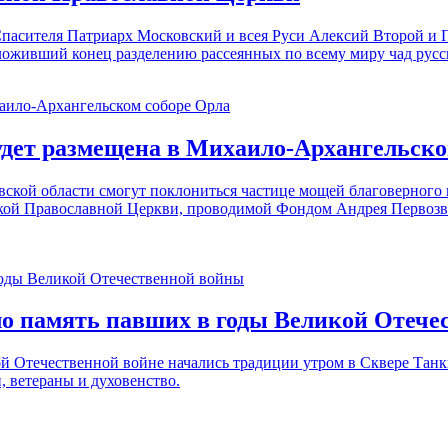
та Спасителя Патриарх Московский и всея Руси Алексий Второй 
оживший конец разделению рассеянных по всему миру чад русск
удет размещена в Михаило-Архангельско
вской области смогут поклониться частице мощей благоверного
ской Православной Церкви, проводимой Фондом Андрея Первозв
ло память павших в годы Великой Отече
 Отечественной войне начались традиции утром в Сквере Танки
, ветераны и духовенство.