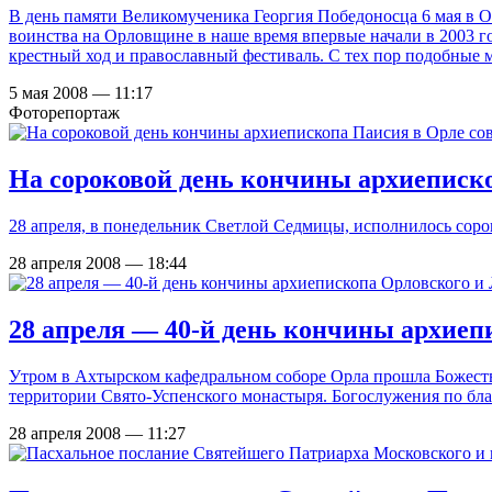
В день памяти Великомученика Георгия Победоносца 6 мая в Ор
воинства на Орловщине в наше время впервые начали в 2003 го
крестный ход и православный фестиваль. С тех пор подобные 
5 мая 2008 — 11:17
Фоторепортаж
На сороковой день кончины архиеписко
28 апреля, в понедельник Светлой Седмицы, исполнилось сор
28 апреля 2008 — 18:44
28 апреля — 40-й день кончины архиеп
Утром в Ахтырском кафедральном соборе Орла прошла Божестве
территории Свято-Успенского монастыря. Богослужения по бл
28 апреля 2008 — 11:27