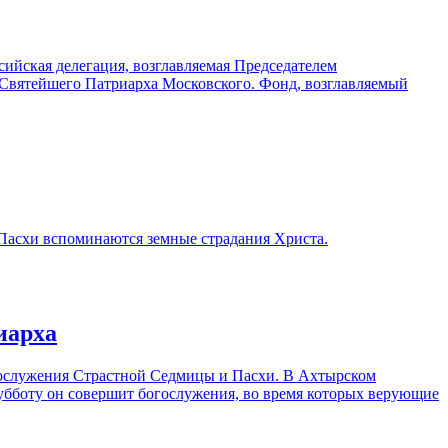
сийская делегация, возглавляемая Председателем
Святейшего Патриарха Московского. Фонд, возглавляемый
 Пасхи вспоминаются земные страдания Христа.
иарха
гослужения Страстной Cедмицы и Пасхи. В Ахтырском
субботу он совершит богослужения, во время которых верующие