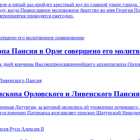
ле в пятый раз пройдет крестный ход по главной улице города.
ду, когда Православное моложежное братство во имя Георгия По
мероприятия проводятся ежегодно.
па Паисия в Орле совершено его молит
ок дней кончины Высокопреосвященнейшего архиепископа Орловс
ископа Орловского и Ливенского Паисия
нная Литургия, за которой молились об упокоении почившего Вл
агословению Патриарха возглавляет епископ Шатурский Никоди