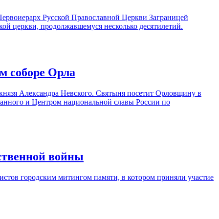
и Первоиерарх Русской Православной Церкви Заграницей
ой церкви, продолжавшемуся несколько десятилетий.
м соборе Орла
 князя Александра Невского. Святыня посетит Орловщину в
анного и Центром национальной славы России по
ственной войны
стов городским митингом памяти, в котором приняли участие