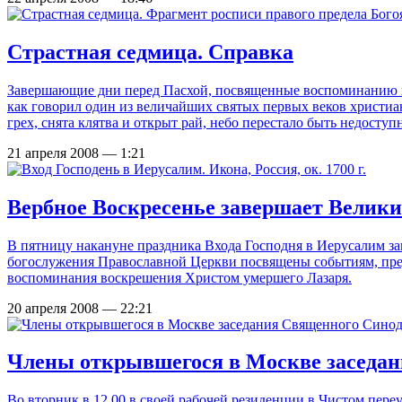
Страстная седмица. Справка
Завершающие дни перед Пасхой, посвященные воспоминанию по
как говорил один из величайших святых первых веков христиан
грех, снята клятва и открыт рай, небо перестало быть недоступ
21 апреля 2008 — 1:21
Вербное Воскресенье завершает Велик
В пятницу накануне праздника Входа Господня в Иерусалим з
богослужения Православной Церкви посвящены событиям, пред
воспоминания воскрешения Христом умершего Лазаря.
20 апреля 2008 — 22:21
Члены открывшегося в Москве заседан
Во вторник в 12.00 в своей рабочей резиденции в Чистом пе