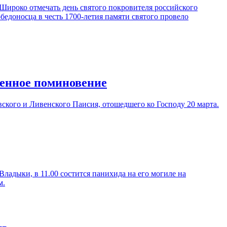
 Широко отмечать день святого покровителя российского
бедоносца в честь 1700-летия памяти святого провело
венное поминовение
кого и Ливенского Паисия, отошедшего ко Господу 20 марта.
адыки, в 11.00 состится панихида на его могиле на
м.