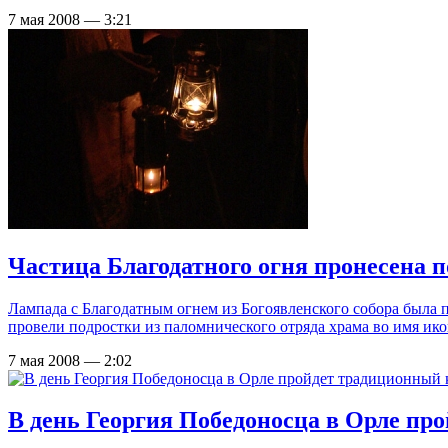
7 мая 2008 — 3:21
Частица Благодатного огня пронесена 
Лампада с Благодатным огнем из Богоявленского собора была 
провели подростки из паломнического отряда храма во имя и
7 мая 2008 — 2:02
В день Георгия Победоносца в Орле пр