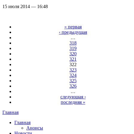
15 июля 2014 — 16:48
Страницы
« первая
‹ предыдущая
…
318
319
320
321
322
323
324
325
326
…
следующая ›
последняя »
Главная
Вы здесь
Главная
Анонсы
Новости