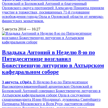
Орловский и Болховский Антоний и благочинный
Орловского округа протоиерей Александр Прищепа приняли
участие в торжествах, посвященных 71-й годовщине
освобождения города Орла и Орловской области от немецко-
фашистских захватчиков.
5 августа 2014 — 16:27
Владыка Антоний в Неделю 8-ю по
Пятидесятнице возглавил
Божественную литургию в Ахтырском
кафедральном соборе
3 августа. г.Орёл.
В Неделю 8-ю по Пятидесятнице
Высокопреосвященнейший архиепископ Орловский и
Болховский Антоний совершил Божественную литургию в
Ахтырском кафедральном соборе Орла в сослужении
схиархимандрита Илия (Ноздрина), духовника Святейшего
Патриарха Московского и Всея Руси, настоятеля собора