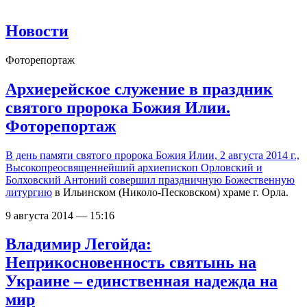
Новости
Фоторепортаж
Архиерейское служение в праздник
святого пророка Божия Илии.
Фоторепортаж
В день памяти святого пророка Божия Илии, 2 августа 2014 г.,
Высокопреосвященнейший архиепископ Орловский и
Болховский Антоний
совершил праздничную Божественную
литургию
в Ильинском (Николо-Песковском) храме г. Орла.
9 августа 2014 — 15:16
Владимир Легойда:
Неприкосновенность святынь на
Украине – единственная надежда на
мир