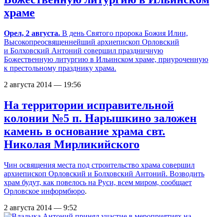
храме
Орел, 2 августа.
В день Святого пророка Божия Илии,
Высокопреосвященнейший архиепископ Орловский
и Болховский Антоний совершил праздничную
Божественную литургию в Ильинском храме, приуроченную
к престольному празднику храма.
2 августа 2014 — 19:56
На территории исправительной
колонии №5 п. Нарышкино заложен
камень в основание храма свт.
Николая Мирликийского
Чин освящения места под строительство храма совершил
архиепископ Орловский и Болховский Антоний. Возводить
храм будут, как повелось на Руси, всем миром, сообщает
Орловское информбюро
.
2 августа 2014 — 9:52