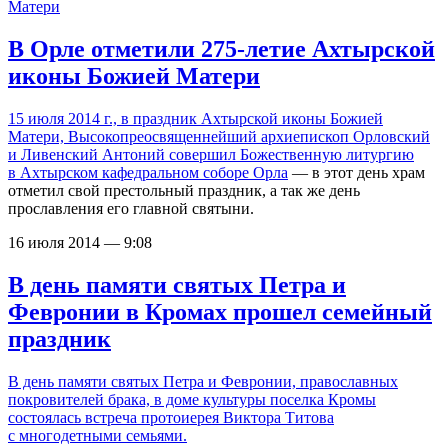
В Орле отметили 275-летие Ахтырской
иконы Божией Матери
15 июля 2014 г., в праздник Ахтырской иконы Божией
Матери, Высокопреосвященнейший архиепископ Орловский
и Ливенский Антоний совершил Божественную литургию
в
Ахтырском кафедральном соборе Орла
— в этот день храм
отметил свой престольный праздник, а так же день
прославления его главной святыни.
16 июля 2014 — 9:08
В день памяти святых Петра и
Февронии в Кромах прошел семейный
праздник
В день памяти святых Петра и Февронии, православных
покровителей брака, в доме культуры поселка Кромы
состоялась встреча протоиерея Виктора Титова
с многодетными семьями.