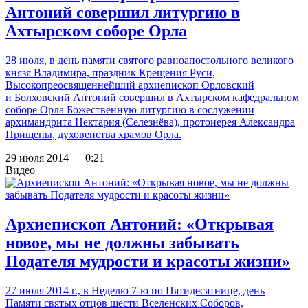
Антоний совершил литургию в
Ахтырском соборе Орла
28 июля, в день памяти святого равноапостольного великого
князя Владимира, праздник Крещения Руси,
Высокопреосвященнейший архиепископ Орловский
и Болховский Антоний совершил в Ахтырском кафедральном
соборе Орла Божественную литургию в сослужении
архимандрита Нектария (Селезнёва), протоиерея Александра
Прищепы, духовенства храмов Орла.
29 июля 2014 — 0:21
Видео
Архиепископ Антоний: «Открывая
новое, мы не должны забывать
Подателя мудрости и красоты жизни»
27 июля 2014 г., в Неделю 7-ю по Пятидесятнице, день
Памяти святых отцов шести Вселенских Соборов,