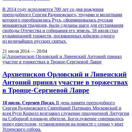
В 2014 году исполняется 700 лет со дня рождения
преподобного Сергия Радонежского, трудами и молитвами
которого преобразилась Русь, сформировалась русская
монашеская традиция, были сделаны шаги для отстаивания
свободы Отечества и собирания его земель. 18 июля стал
кульминацией торжеств, посвященных юбилею одного
из величайших русских святых.
21 июля 2014 — 20:04
Архиепископ Орловский и Ливенский
Антоний принял участие в торжествах
в Троице-Сергиевой Лавре
18 июля. Сергиев Посад.
В день памяти преподобного
Сергия Радонежского Святейший Патриарх Московский и
всея Руси Кирилл возглавил служение праздничной Литургии
на Соборной площади обители. Богослужение совершалось
перед престолом, установленном на помосте с сенью у врат
Успенского собора.