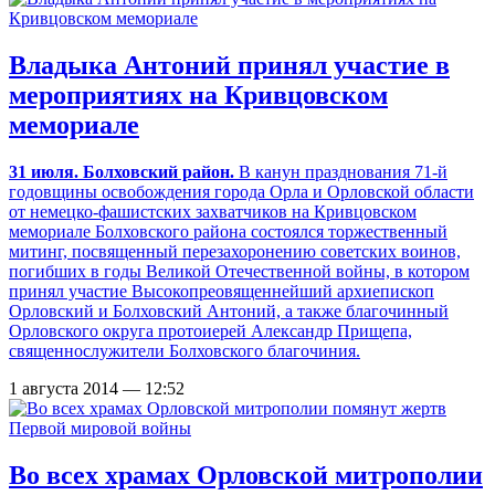
Владыка Антоний принял участие в
мероприятиях на Кривцовском
мемориале
31 июля. Болховский район.
В канун празднования 71-й
годовщины освобождения города Орла и Орловской области
от немецко-фашистских захватчиков на Кривцовском
мемориале Болховского района состоялся торжественный
митинг, посвященный перезахоронению советских воинов,
погибших в годы Великой Отечественной войны, в котором
принял участие Высокопреовященнейший архиепископ
Орловский и Болховский Антоний, а также благочинный
Орловского округа протоиерей Александр Прищепа,
священнослужители Болховского благочиния.
1 августа 2014 — 12:52
Во всех храмах Орловской митрополии