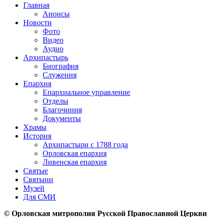
Главная
Анонсы
Новости
Фото
Видео
Аудио
Архипастырь
Биография
Служения
Епархия
Епархиальное управление
Отделы
Благочиния
Документы
Храмы
История
Архипастыри с 1788 года
Орловская епархия
Ливенская епархия
Святые
Святыни
Музей
Для СМИ
© Орловская митрополия Русской Православной Церкви