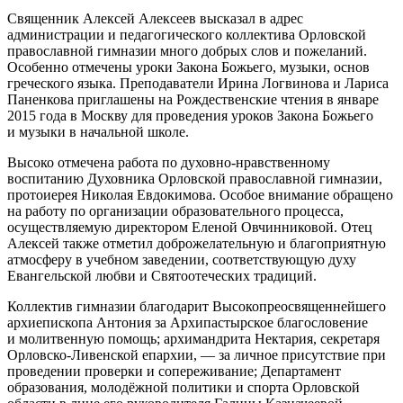
Священник Алексей Алексеев высказал в адрес
администрации и педагогического коллектива Орловской
православной гимназии много добрых слов и пожеланий.
Особенно отмечены уроки Закона Божьего, музыки, основ
греческого языка. Преподаватели Ирина Логвинова и Лариса
Паненкова приглашены на Рождественские чтения в январе
2015 года в Москву для проведения уроков Закона Божьего
и музыки в начальной школе.
Высоко отмечена работа по духовно-нравственному
воспитанию Духовника Орловской православной гимназии,
протоиерея Николая Евдокимова. Особое внимание обращено
на работу по организации образовательного процесса,
осуществляемую директором Еленой Овчинниковой. Отец
Алексей также отметил доброжелательную и благоприятную
атмосферу в учебном заведении, соответствующую духу
Евангельской любви и Святоотеческих традиций.
Коллектив гимназии благодарит Высокопреосвященнейшего
архиепископа Антония за Архипастырское благословение
и молитвенную помощь; архимандрита Нектария, секретаря
Орловско-Ливенской епархии, — за личное присутствие при
проведении проверки и сопереживание; Департамент
образования, молодёжной политики и спорта Орловской