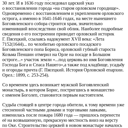
30 лет. И в 1636 году последовал царский указ
о восстановлении города «на старом орловском городище».
Одновременно с восстановлением и укреплением орловского
острога, а именно в 1641-1646 годах, на месте нынешнего
Богоявленского собора строится храм, значительно
изменивший впоследствии свой облик. Наиболее подробные
сведения о его построении приводит орловский историк
Г. Пясецкий, ссылаясь надокумент XVII века: «Лета
7152(1644)... по челобитью орловского посадского
Богоявленского попа Бориса, орловский губный староста
Козьма Пеншин отмерил на Орле на посаде в Большом
остроге...» участок земли «...под церковь во имя Богоявления
Господа Бога и Спаса Нашего»,а также под кладбище, усадьбу
и огороды причта (Г. Пясецкий. История Орловской епархии.
Орел.: 1899, с. 253-254).
Со временем здесь возникает мужской Богоявленский
монастырь, в котором Борис, постригшись в монашество
с именем Боголеп, становится первым настоятелем.
Судьба стоящей в центре города обители, к тому времени уже
стесненной частными домами и торговыми лавками,
изменилась после пожара 1680 года — пришлось перенести
её на возвышенную, прекрасную местность вниз на версту
по Оке. Строительство церквей в новом монастыре началось