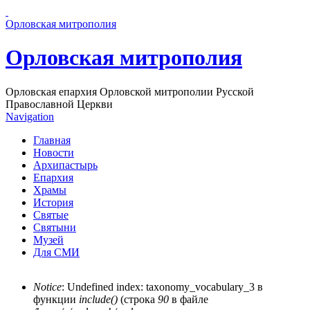
Перейти к основному содержанию страницы
Орловская митрополия
Орловская митрополия
Орловская епархия Орловской митрополии Русской
Православной Церкви
Navigation
Главная
Новости
Архипастырь
Епархия
Храмы
История
Святые
Святыни
Музей
Для СМИ
Notice
: Undefined index: taxonomy_vocabulary_3 в
функции
include()
(строка
90
в файле
Сообщение об ошибке