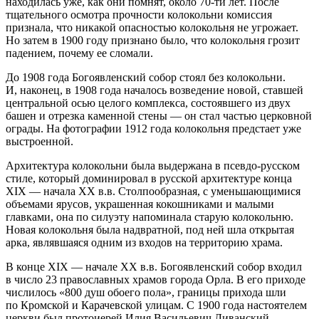
находилась уже, как они помнят, около 70-ти лет. После
тщательного осмотра прочности колокольни комиссия
признала, что никакой опасностью колокольня не угрожает.
Но затем в 1900 году признано было, что колокольня грозит
падением, почему ее сломали.
До 1908 года Богоявленский собор стоял без колокольни.
И, наконец, в 1908 года началось возведение новой, ставшей
центральной осью целого комплекса, состоявшего из двух
башен и отрезка каменной стены — он стал частью церковной
ограды. На фотографии 1912 года колокольня предстает уже
выстроенной.
Архитектура колокольни была выдержана в псевдо-русском
стиле, который доминировал в русской архитектуре конца
XIX — начала XX в.в. Столпообразная, с уменьшающимися
объемами ярусов, украшенная кокошниками и малыми
главками, она по силуэту напоминала старую колокольню.
Новая колокольня была надвратной, под ней шла открытая
арка, являвшаяся одним из входов на территорию храма.
В конце XIX — начале XX в.в. Богоявленский собор входил
в число 23 православных храмов города Орла. В его приходе
числилось «800 душ обоего пола», границы прихода шли
по Кромской и Карачевской улицам. С 1900 года настоятелем
церкви был протоиерей Илия Васильевич Ливанский,