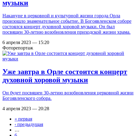
музыки
Накануне в церковной и культурной жизни города Орла
произошло знаменательное событие. В Богоявленском соборе
состоялся концерт духовной хоровой музыки. Он был
посвящен 30-летию возобновления приходской жизни храма.
6 апреля 2023 — 15:20
Фоторепортаж
Уже завтра в Орле состоится концерт
духовной хоровой музыки
Он будет посвящен 30-летию возобновления церковной жизни
Богоявленского собора.
4 апреля 2023 — 20:28
« первая
Страницы
‹ предыдущая
…
6