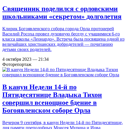
Священник поделился с орловскими
школьниками «секретом» долголетия
Клирик Богоявленского собора города Орла протоиерей
Василий Росоха провел духовную беседу с учащимися 6-го
класса школы «Леонардо». Встреча была посвящена одной из
величайших христианских добродетелей — почитанию
детьми своих родителей.
4 октября 2023 — 21:34
Фоторепортаж
В канун Недели 14-й по
Пятидесятнице Владыка Тихон
совершил всенощное бдение в
Богоявленском соборе Орла
Вечером 9 сентября, в канун Недели 14-й по Пятидесятнице,
дня памяти преподобных Моисея Мурина и Иова