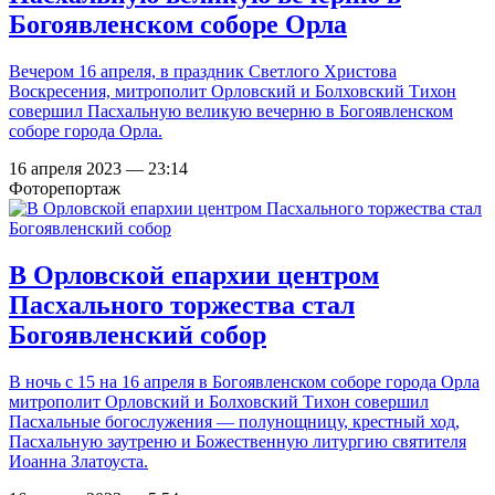
Богоявленском соборе Орла
Вечером 16 апреля, в праздник Светлого Христова
Воскресения, митрополит Орловский и Болховский Тихон
совершил Пасхальную великую вечерню в Богоявленском
соборе города Орла.
16 апреля 2023 — 23:14
Фоторепортаж
В Орловской епархии центром
Пасхального торжества стал
Богоявленский собор
В ночь с 15 на 16 апреля в Богоявленском соборе города Орла
митрополит Орловский и Болховский Тихон совершил
Пасхальные богослужения — полунощницу, крестный ход,
Пасхальную заутреню и Божественную литургию святителя
Иоанна Златоуста.