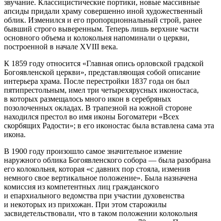
звучание. Классицистические портики, новые массивные
апсиды придали храму совершенно иной художественный
облик. Изменился и его пропорционнальный строй, ранее
бывший строго выверенным. Теперь лишь верхние части
основного объема и колокольня напоминали о церкви,
построенной в начале XVIII века.
К 1859 году относится «Главная опись орловской градской
Богоявленской церкви», представляющая собой описание
интерьера храма. После перестройки 1837 года он был
пятипрестольным, имел три четырехярусных иконостаса,
в которых размещалось много икон в серебряных
позолоченных окладах. В трапезной на южной стороне
находился престол во имя иконы Богоматери «Всех
скорбящих Радости»; в его иконостас была вставлена сама эта
икона.
В 1900 году произошло самое значительное измение
наружного облика Богоявленского собора — была разобрана
его колокольня, которая «с давних пор стояла, изменив
немного свое вертикальное положение». Была назначена
комиссия из компетентных лиц гражданского
и епархиального ведомства при участии духовенства
и некоторых из прихожан. При этом старожилы
засвидетельствовали, что в таком положении колокольня