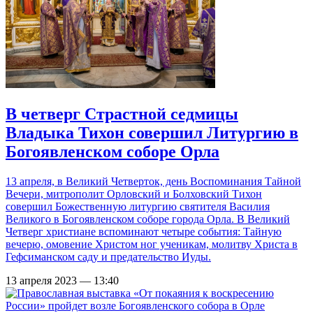
В четверг Страстной седмицы
Владыка Тихон совершил Литургию в
Богоявленском соборе Орла
13 апреля, в Великий Четверток, день Воспоминания Тайной
Вечери, митрополит Орловский и Болховский Тихон
совершил Божественную литургию святителя Василия
Великого в Богоявленском соборе города Орла. В Великий
Четверг христиане вспоминают четыре события: Тайную
вечерю, омовение Христом ног ученикам, молитву Христа в
Гефсиманском саду и предательство Иуды.
13 апреля 2023 — 13:40