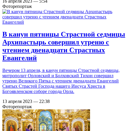
16 апреля 2023 — 5:54
Фоторепортаж
В канун пятницы Страстной седмицы
Архипастырь совершил утреню с
чтением двенадцати Страстных
Евангелий
Вечером 13 апреля, в канун пятницы Страстной седмицы,
митрополит Орловский и Болховский Тихон совершил
утреню Великого Пятка с чтением двенадцати Евангелий
Святых Страстей Господа нашего Иисуса Христа в
Богоявленском соборе города Орла.
13 апреля 2023 — 22:38
Фоторепортаж