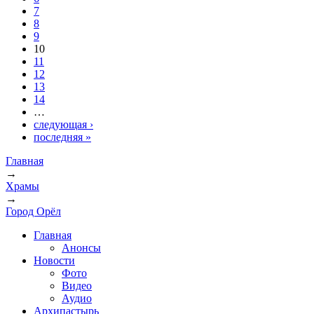
7
8
9
10
11
12
13
14
…
следующая ›
последняя »
Главная
→
Вы здесь
Храмы
→
Город Орёл
Главная
Анонсы
Новости
Фото
Видео
Аудио
Архипастырь