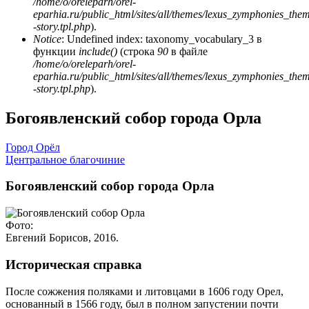
/home/o/oreleparh/orel-
eparhia.ru/public_html/sites/all/themes/lexus_zymphonies_the
-story.tpl.php
).
Notice
: Undefined index: taxonomy_vocabulary_3 в
функции
include()
(строка
90
в файле
/home/o/oreleparh/orel-
eparhia.ru/public_html/sites/all/themes/lexus_zymphonies_the
-story.tpl.php
).
Богоявленский собор города Орла
Город Орёл
Центральное благочиние
Богоявленский собор города Орла
Фото:
Евгений Борисов, 2016.
Историческая справка
После сожжения поляками и литовцами в 1606 году Орел,
основанный в 1566 году, был в полном запустении почти