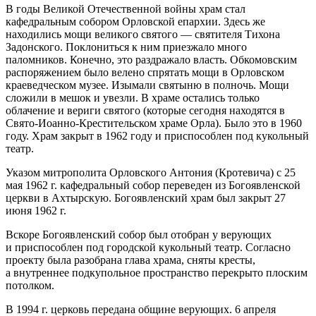
В годы Великой Отечественной войны храм стал
кафедральным собором Орловской епархии. Здесь же
находились мощи великого святого — святителя Тихона
Задонского. Поклониться к ним приезжало много
паломников. Конечно, это раздражало власть. Обкомовским
распоряжением было велено спрятать мощи в Орловском
краеведческом музее. Изымали святыню в полночь. Мощи
сложили в мешок и увезли. В храме остались только
облачение и вериги святого (которые сегодня находятся в
Свято-Иоанно-Крестительском храме Орла). Было это в 1960
году. Храм закрыт в 1962 году и приспособлен под кукольный
театр.
Указом митрополита Орловского Антония (Кротевича) с 25
мая 1962 г. кафедральный собор переведен из Богоявленской
церкви в Ахтырскую. Богоявленский храм был закрыт 27
июня 1962 г.
Вскоре Богоявленский собор был отобран у верующих
и приспособлен под городской кукольный театр. Согласно
проекту была разобрана глава храма, сняты кресты,
а внутреннее подкупольное пространство перекрыто плоским
потолком.
В 1994 г. церковь передана общине верующих. 6 апреля