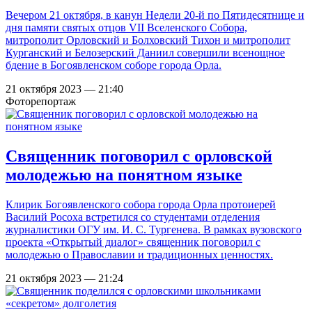
Вечером 21 октября, в канун Недели 20-й по Пятидесятнице и
дня памяти святых отцов VII Вселенского Собора,
митрополит Орловский и Болховский Тихон и митрополит
Курганский и Белозерский Даниил совершили всенощное
бдение в Богоявленском соборе города Орла.
21 октября 2023 — 21:40
Фоторепортаж
Священник поговорил с орловской
молодежью на понятном языке
Клирик Богоявленского собора города Орла протоиерей
Василий Росоха встретился со студентами отделения
журналистики ОГУ им. И. С. Тургенева. В рамках вузовского
проекта «Открытый диалог» священник поговорил с
молодежью о Православии и традиционных ценностях.
21 октября 2023 — 21:24