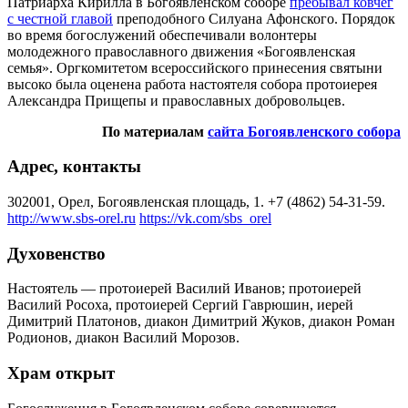
Патриарха Кирилла в Богоявленском соборе
пребывал ковчег
с честной главой
преподобного Силуана Афонского. Порядок
во время богослужений обеспечивали волонтеры
молодежного православного движения «Богоявленская
семья». Оргкомитетом всероссийского принесения святыни
высоко была оценена работа настоятеля собора протоиерея
Александра Прищепы и православных добровольцев.
По материалам
сайта Богоявленского собора
Адрес, контакты
302001, Орел, Богоявленская площадь, 1. +7 (4862) 54-31-59.
http://www.sbs-orel.ru
https://vk.com/sbs_orel
Духовенство
Настоятель — протоиерей Василий Иванов; протоиерей
Василий Росоха, протоиерей Сергий Гаврюшин, иерей
Димитрий Платонов, диакон Димитрий Жуков, диакон Роман
Родионов, диакон Василий Морозов.
Храм открыт