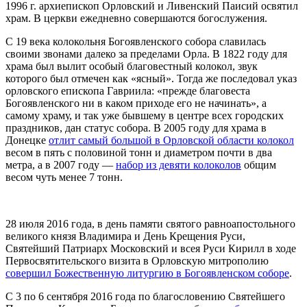
1996 г. архиепископ Орловский и Ливенский Паисий освятил
храм. В церкви ежедневно совершаются богослужения.
С 19 века колокольня Богоявленского собора славилась
своими звонами далеко за пределами Орла. В 1822 году для
храма был вылит особый благовестный колокол, звук
которого был отмечен как «ясный». Тогда же последовал указ
орловского епископа Гавриила: «прежде благовеста
Богоявленского ни в каком приходе его не начинать», а
самому храму, и так уже бывшему в центре всех городских
праздников, дан статус собора. В 2005 году для храма в
Донецке
отлит самый большой в Орловской области колокол
весом в пять с половиной тонн и диаметром почти в два
метра, а в 2007 году —
набор из девяти колоколов
общим
весом чуть менее 7 тонн.
28 июля 2016 года, в день памяти святого равноапостольного
великого князя Владимира и День Крещения Руси,
Святейший Патриарх Московский и всея Руси Кирилл в ходе
Первосвятительского визита в Орловскую митрополию
совершил Божественную литургию в Богоявленском соборе
.
С 3 по 6 сентября 2016 года по благословению Святейшего