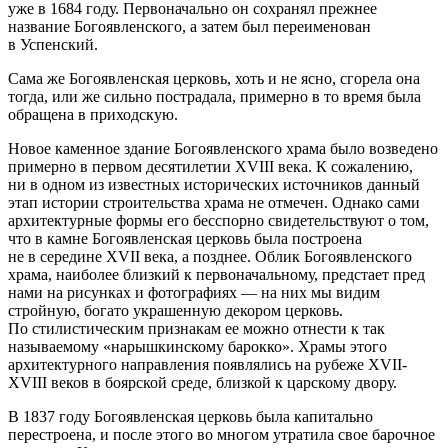
уже в 1684 году. Первоначально он сохранял прежнее
название Богоявленского, а затем был переименован
в Успенский.
Сама же Богоявленская церковь, хоть и не ясно, сгорела она
тогда, или же сильно пострадала, примерно в то время была
обращена в приходскую.
Новое каменное здание Богоявленского храма было возведено
примерно в первом десятилетии XVIII века. К сожалению,
ни в одном из известных исторических источников данный
этап истории строительства храма не отмечен. Однако сами
архитектурные формы его бесспорно свидетельствуют о том,
что в камне Богоявленская церковь была построена
не в середине XVII века, а позднее. Облик Богоявленского
храма, наиболее близкий к первоначальному, предстает пред
нами на рисунках и фотографиях — на них мы видим
стройную, богато украшенную декором церковь.
По стилистическим признакам ее можно отнести к так
называемому «нарышкинскому барокко». Храмы этого
архитектурного направления появлялись на рубеже XVII-
XVIII веков в боярской среде, близкой к царскому двору.
В 1837 году Богоявленская церковь была капитально
перестроена, и после этого во многом утратила свое барочное