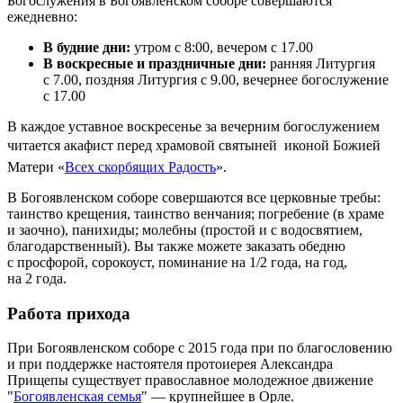
Богослужения в Богоявленском соборе совершаются
ежедневно:
В будние дни:
утром с 8:00, вечером с 17.00
В воскресные и праздничные дни:
ранняя Литургия
с 7.00, поздняя Литургия с 9.00, вечернее богослужение
с 17.00
В каждое уставное воскресенье за вечерним богослужением
читается акафист перед храмовой святыней  иконой Божией
Матери «
Всех скорбящих Радость
».
В Богоявленском соборе совершаются все церковные требы:
таинство крещения, таинство венчания; погребение (в храме
и заочно), панихиды; молебны (простой и с водосвятием,
благодарственный). Вы также можете заказать обедню
с просфорой, сорокоуст, поминание на 1/2 года, на год,
на 2 года.
Работа прихода
При Богоявленском соборе с 2015 года при по благословению
и при поддержке настоятеля протоиерея Александра
Прищепы существует православное молодежное движение
"
Богоявленская семья
" — крупнейшее в Орле.