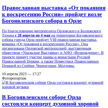
Православная выставка «От покаяния
к воскресению России» пройдет возле
Богоявленского собора в Орле
По благословению митрополита Орловского и Болховского
Тихона
с 28 апреля по 4 мая
на территории Богоявленского
собора города Орла пройдет VIII православная выставка-
ярмарка «От покаяния к воскресению России». Она
организована Орловской митрополией, выставочным
обществом «Уральские Выставки» и АНО «Возрождение». В
проекте примут участие храмы и монастыри Русской
Православной Церкви, а также Поместных Православных
Церквей из Сербии, Черногории, Молдовы.
10 апреля 2023 — 17:27
Фоторепортаж
В Богоявленском соборе Орла
состоялся концерт духовной хоровой