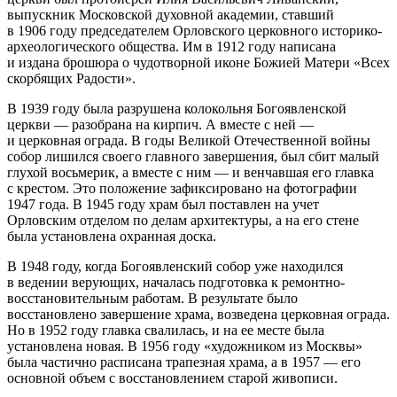
выпускник Московской духовной академии, ставший
в 1906 году председателем Орловского церковного историко-
археологического общества. Им в 1912 году написана
и издана брошюра о чудотворной иконе Божией Матери «Всех
скорбящих Радости».
В 1939 году была разрушена колокольня Богоявленской
церкви — разобрана на кирпич. А вместе с ней —
и церковная ограда. В годы Великой Отечественной войны
собор лишился своего главного завершения, был сбит малый
глухой восьмерик, а вместе с ним — и венчавшая его главка
с крестом. Это положение зафиксировано на фотографии
1947 года. В 1945 году храм был поставлен на учет
Орловским отделом по делам архитектуры, а на его стене
была установлена охранная доска.
В 1948 году, когда Богоявленский собор уже находился
в ведении верующих, началась подготовка к ремонтно-
восстановительным работам. В результате было
восстановлено завершение храма, возведена церковная ограда.
Но в 1952 году главка свалилась, и на ее месте была
установлена новая. В 1956 году «художником из Москвы»
была частично расписана трапезная храма, а в 1957 — его
основной объем с восстановлением старой живописи.