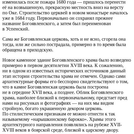
изменилась после пожара 1680 года — пришлось перенести
её на возвышенную, прекрасную местность вниз на версту
по Оке. Строительство церквей в новом монастыре началось
уже в 1684 году. Первоначально он сохранял прежнее
название Богоявленского, а затем был переименован
в Успенский.
Сама же Богоявленская церковь, хоть и не ясно, сгорела она
тогда, или же сильно пострадала, примерно в то время была
обращена в приходскую.
Новое каменное здание Богоявленского храма было возведено
примерно в первом десятилетии XVIII века. К сожалению,
ни в одном из известных исторических источников данный
этап истории строительства храма не отмечен. Однако сами
архитектурные формы его бесспорно свидетельствуют о том,
что в камне Богоявленская церковь была построена
не в середине XVII века, а позднее. Облик Богоявленского
храма, наиболее близкий к первоначальному, предстает пред
нами на рисунках и фотографиях — на них мы видим
стройную, богато украшенную декором церковь.
По стилистическим признакам ее можно отнести к так
называемому «нарышкинскому барокко». Храмы этого
архитектурного направления появлялись на рубеже XVII-
XVIII веков в боярской среде, близкой к царскому двору.