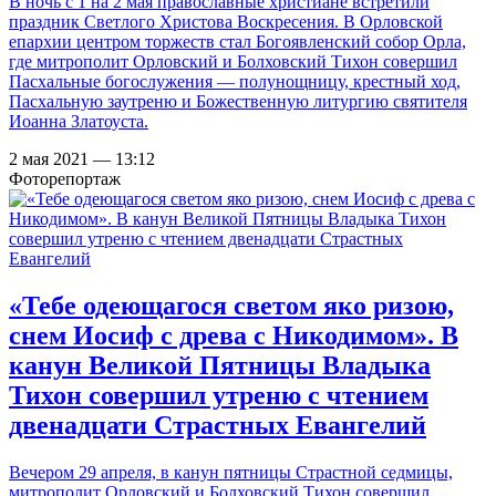
В ночь с 1 на 2 мая православные христиане встретили
праздник Светлого Христова Воскресения. В Орловской
епархии центром торжеств стал Богоявленский собор Орла,
где митрополит Орловский и Болховский Тихон совершил
Пасхальные богослужения — полунощницу, крестный ход,
Пасхальную заутреню и Божественную литургию святителя
Иоанна Златоуста.
2 мая 2021 — 13:12
Фоторепортаж
«Тебе одеющагося светом яко ризою,
снем Иосиф с древа с Никодимом». В
канун Великой Пятницы Владыка
Тихон совершил утреню с чтением
двенадцати Страстных Евангелий
Вечером 29 апреля, в канун пятницы Страстной седмицы,
митрополит Орловский и Болховский Тихон совершил