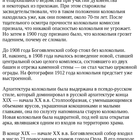
и епархиального ведомства при участии духовенства
и некоторых из прихожан. При этом старожилы
засвидетельствовали, что в таком положении колокольня
находилась уже, как они помнят, около 70-ти лет. После
тщательного осмотра прочности колокольни комиссия
признала, что никакой опасностью колокольня не угрожает.
Но затем в 1900 году признано было, что колокольня грозит
падением, почему ее сломали.
До 1908 года Богоявленский собор стоял без колокольни.
И, наконец, в 1908 года началось возведение новой, ставшей
центральной осью целого комплекса, состоявшего из двух
башен и отрезка каменной стены — он стал частью церковной
ограды. На фотографии 1912 года колокольня предстает уже
выстроенной.
Архитектура колокольни была выдержана в псевдо-русском
стиле, который доминировал в русской архитектуре конца
XIX — начала XX в.в. Столпообразная, с уменьшающимися
объемами ярусов, украшенная кокошниками и малыми
главками, она по силуэту напоминала старую колокольню.
Новая колокольня была надвратной, под ней шла открытая
арка, являвшаяся одним из входов на территорию храма.
В конце XIX — начале XX в.в. Богоявленский собор входил
в число 23 православных храмов города Орла. В его приходе