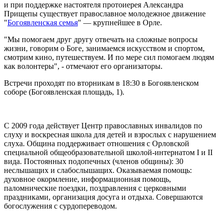
и при поддержке настоятеля протоиерея Александра
Прищепы существует православное молодежное движение
"
Богоявленская семья
" — крупнейшее в Орле.
"Мы помогаем друг другу отвечать на сложные вопросы
жизни, говорим о Боге, занимаемся искусством и спортом,
смотрим кино, путешествуем. И по мере сил помогаем людям
как волонтеры", - отмечают его организаторы.
Встречи проходят по вторникам в 18:30 в Богоявленском
соборе (Богоявленская площадь, 1).
С 2009 года действует Центр православных инвалидов по
слуху и воскресная школа для детей и взрослых с нарушением
слуха. Община поддерживает отношения с Орловской
специальной общеобразовательной школой-интернатом I и II
вида. Постоянных подопечных (членов общины): 30
неслышащих и слабослышащих. Оказываемая помощь:
духовное окормление, информационная помощь,
паломнические поездки, поздравления с церковными
праздниками, организация досуга и отдыха. Совершаются
богослужения с сурдопереводом.