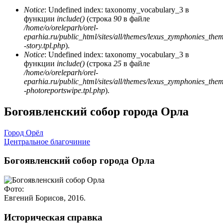
Notice
: Undefined index: taxonomy_vocabulary_3 в
функции
include()
(строка
90
в файле
/home/o/oreleparh/orel-
eparhia.ru/public_html/sites/all/themes/lexus_zymphonies_the
-story.tpl.php
).
Notice
: Undefined index: taxonomy_vocabulary_3 в
функции
include()
(строка
25
в файле
/home/o/oreleparh/orel-
eparhia.ru/public_html/sites/all/themes/lexus_zymphonies_the
-photoreportswipe.tpl.php
).
Богоявленский собор города Орла
Город Орёл
Центральное благочиние
Богоявленский собор города Орла
Фото:
Евгений Борисов, 2016.
Историческая справка