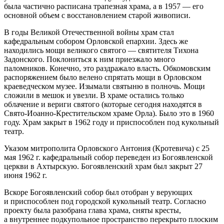
была частично расписана трапезная храма, а в 1957 — его
основной объем с восстановлением старой живописи.
В годы Великой Отечественной войны храм стал
кафедральным собором Орловской епархии. Здесь же
находились мощи великого святого — святителя Тихона
Задонского. Поклониться к ним приезжало много
паломников. Конечно, это раздражало власть. Обкомовским
распоряжением было велено спрятать мощи в Орловском
краеведческом музее. Изымали святыню в полночь. Мощи
сложили в мешок и увезли. В храме остались только
облачение и вериги святого (которые сегодня находятся в
Свято-Иоанно-Крестительском храме Орла). Было это в 1960
году. Храм закрыт в 1962 году и приспособлен под кукольный
театр.
Указом митрополита Орловского Антония (Кротевича) с 25
мая 1962 г. кафедральный собор переведен из Богоявленской
церкви в Ахтырскую. Богоявленский храм был закрыт 27
июня 1962 г.
Вскоре Богоявленский собор был отобран у верующих
и приспособлен под городской кукольный театр. Согласно
проекту была разобрана глава храма, сняты кресты,
а внутреннее подкупольное пространство перекрыто плоским