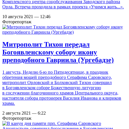
Комплексного центра соцобслуживания Заводского района
Орла. Встреча проходила в рамках проекта «Учимся жить...».
10 августа 2021 — 12:46
Фоторепортаж
Митрополит Тихон передал
Богоявленскому собору икону
преподобного Гавриила (Ургебадзе)
1 августа, Неделю 6-ю по Пятидесятнице, в праздник
обретения мощей преподобного Серафима Саровского,
митрополит Орловский и Болховский Тихон совершил
в Богоявленском соборе Божественную литургию
в сослужении благочинного храмов Центрального округа,
настоятеля собора протоиерея Василия Иванова и клириков
храма.
2 августа 2021 — 6:22
Фоторепортаж