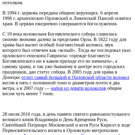
потолком.
В 1994 г. церковь передана общине верующих. 6 апреля
1996 г. архиепископ Орловский и Ливенский Паисий освятил
храм. В церкви ежедневно совершаются богослужения.
С 19 века колокольня Богоявленского собора славилась
своими звонами далеко за пределами Орла. В 1822 году для
храма был вылит особый благовестный колокол, звук
которого был отмечен как «ясный». Тогда же последовал указ
орловского епископа Гавриила: «прежде благовеста
Богоявленского ни в каком приходе его не начинать», а
самому храму, и так уже бывшему в центре всех городских
праздников, дан статус собора. В 2005 году для храма в
Донецке
отлит самый большой в Орловской области колокол
весом в пять с половиной тонн и диаметром почти в два
метра, а в 2007 году —
набор из девяти колоколов
общим
весом чуть менее 7 тонн.
28 июля 2016 года, в день памяти святого равноапостольного
великого князя Владимира и День Крещения Руси,
Святейший Патриарх Московский и всея Руси Кирилл в ходе
Первосвятительского визита в Орловскую митрополию