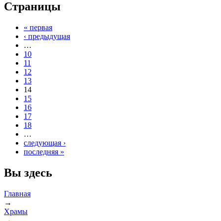
Страницы
« первая
‹ предыдущая
…
10
11
12
13
14
15
16
17
18
…
следующая ›
последняя »
Вы здесь
Главная
→
Храмы
→