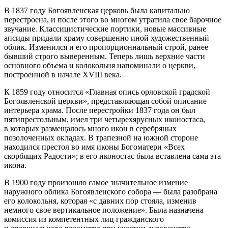
В 1837 году Богоявленская церковь была капитально
перестроена, и после этого во многом утратила свое барочное
звучание. Классицистические портики, новые массивные
апсиды придали храму совершенно иной художественный
облик. Изменился и его пропорционнальный строй, ранее
бывший строго выверенным. Теперь лишь верхние части
основного объема и колокольня напоминали о церкви,
построенной в начале XVIII века.
К 1859 году относится «Главная опись орловской градской
Богоявленской церкви», представляющая собой описание
интерьера храма. После перестройки 1837 года он был
пятипрестольным, имел три четырехярусных иконостаса,
в которых размещалось много икон в серебряных
позолоченных окладах. В трапезной на южной стороне
находился престол во имя иконы Богоматери «Всех
скорбящих Радости»; в его иконостас была вставлена сама эта
икона.
В 1900 году произошло самое значительное измение
наружного облика Богоявленского собора — была разобрана
его колокольня, которая «с давних пор стояла, изменив
немного свое вертикальное положение». Была назначена
комиссия из компетентных лиц гражданского