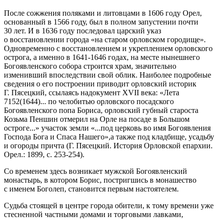
После сожжения поляками и литовцами в 1606 году Орел,
основанный в 1566 году, был в полном запустении почти
30 лет. И в 1636 году последовал царский указ
о восстановлении города «на старом орловском городище».
Одновременно с восстановлением и укреплением орловского
острога, а именно в 1641-1646 годах, на месте нынешнего
Богоявленского собора строится храм, значительно
изменивший впоследствии свой облик. Наиболее подробные
сведения о его построении приводит орловский историк
Г. Пясецкий, ссылаясь надокумент XVII века: «Лета
7152(1644)... по челобитью орловского посадского
Богоявленского попа Бориса, орловский губный староста
Козьма Пеншин отмерил на Орле на посаде в Большом
остроге...» участок земли «...под церковь во имя Богоявления
Господа Бога и Спаса Нашего»,а также под кладбище, усадьбу
и огороды причта (Г. Пясецкий. История Орловской епархии.
Орел.: 1899, с. 253-254).
Со временем здесь возникает мужской Богоявленский
монастырь, в котором Борис, постригшись в монашество
с именем Боголеп, становится первым настоятелем.
Судьба стоящей в центре города обители, к тому времени уже
стесненной частными домами и торговыми лавками,