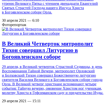
утреню Великого Пятка с чтением двенадцати Евангелий
Святых Страстей Господа нашего Иисуса Христа
в Богоявленском соборе Орла.
30 апреля 2021 — 6:10
Фоторепортаж
В Великий Четверток митрополит
Тихон совершил Литургию в
Богоявленском соборе
29 апреля, в Великий четверток Страстной Седмицы, в день
Воспоминания Тайной Вечери, митрополит Орловский
и Болховский Тихон совершил Божественную литургию
святителя Василия Великого в Богоявленском соборе города
Орла. В Великий четверг христиане вспоминают четыре
события: Тайную вечерю, омовение Христом ног ученикам,
молитву Христа в Гефсиманском саду и предательство Иуды.
29 апреля 2021 — 15:11