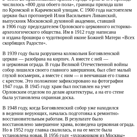
числилось «800 душ обоего пола», границы прихода шли
по Кромской и Карачевской улицам. С 1900 года настоятелем
церкви был протоиерей Илия Васильевич Ливанский,
выпускник Московской духовной академии, ставший
в 1906 году председателем Орловского церковного историко-
археологического общества. Им в 1912 году написана
и издана брошюра о чудотворной иконе Божией Матери «Всех
скорбящих Радости».
В 1939 году была разрушена колокольня Богоявленской
церкви — разобрана на кирпич. А вместе с ней —
и церковная ограда. В годы Великой Отечественной войны
собор лишился своего главного завершения, был сбит малый
глухой восьмерик, а вместе с ним — и венчавшая его главка
с крестом. Это положение зафиксировано на фотографии
1947 года. В 1945 году храм был поставлен на учет
Орловским отделом по делам архитектуры, а на его стене
была установлена охранная доска.
В 1948 году, когда Богоявленский собор уже находился
в ведении верующих, началась подготовка к ремонтно-
восстановительным работам. В результате было
восстановлено завершение храма, возведена церковная ограда.
Но в 1952 году главка свалилась, и на ее месте была
установлена новая. В 1956 году «художником из Москвы»