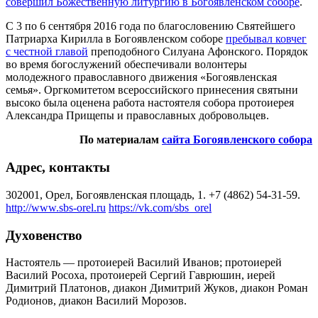
совершил Божественную литургию в Богоявленском соборе
.
С 3 по 6 сентября 2016 года по благословению Святейшего
Патриарха Кирилла в Богоявленском соборе
пребывал ковчег
с честной главой
преподобного Силуана Афонского. Порядок
во время богослужений обеспечивали волонтеры
молодежного православного движения «Богоявленская
семья». Оргкомитетом всероссийского принесения святыни
высоко была оценена работа настоятеля собора протоиерея
Александра Прищепы и православных добровольцев.
По материалам
сайта Богоявленского собора
Адрес, контакты
302001, Орел, Богоявленская площадь, 1. +7 (4862) 54-31-59.
http://www.sbs-orel.ru
https://vk.com/sbs_orel
Духовенство
Настоятель — протоиерей Василий Иванов; протоиерей
Василий Росоха, протоиерей Сергий Гаврюшин, иерей
Димитрий Платонов, диакон Димитрий Жуков, диакон Роман
Родионов, диакон Василий Морозов.