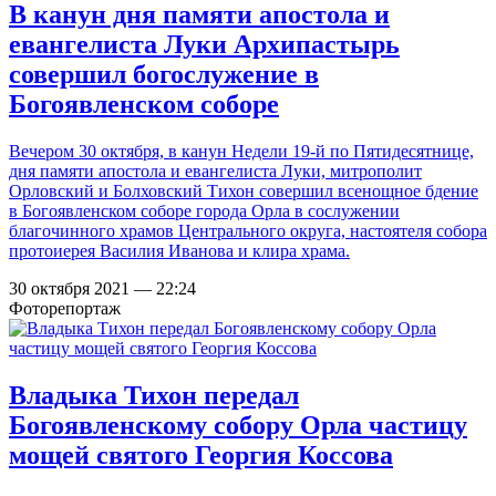
В канун дня памяти апостола и
евангелиста Луки Архипастырь
совершил богослужение в
Богоявленском соборе
Вечером 30 октября, в канун Недели 19-й по Пятидесятнице,
дня памяти апостола и евангелиста Луки, митрополит
Орловский и Болховский Тихон совершил всенощное бдение
в Богоявленском соборе города Орла в сослужении
благочинного храмов Центрального округа, настоятеля собора
протоиерея Василия Иванова и клира храма.
30 октября 2021 — 22:24
Фоторепортаж
Владыка Тихон передал
Богоявленскому собору Орла частицу
мощей святого Георгия Коссова