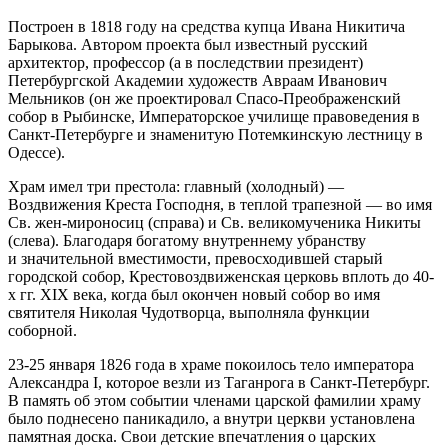
Построен в 1818 году на средства купца Ивана Никитича
Барыкова. Автором проекта был известный русский
архитектор, профессор (а в последствии президент)
Петербургской Академии художеств Авраам Иванович
Мельников (он же проектировал Спасо-Преображенский
собор в Рыбинске, Императорское училище правоведения в
Санкт-Петербурге и знаменитую Потемкинскую лестницу в
Одессе).
Храм имел три престола: главный (холодный) —
Воздвижения Креста Господня, в теплой трапезной — во имя
Св. жен-мироносиц (справа) и Св. великомученика Никиты
(слева). Благодаря богатому внутреннему убранству
и значительной вместимости, превосходившей старый
городской собор, Крестовоздвиженская церковь вплоть до 40-
х гг. XIX века, когда был окончен новый собор во имя
святителя Николая Чудотворца, выполняла функции
соборной.
23-25 января 1826 года в храме покоилось тело императора
Александра I, которое везли из Таганрога в Санкт-Петербург.
В память об этом событии членами царской фамилии храму
было поднесено паникадило, а внутри церкви установлена
памятная доска. Свои детские впечатления о царских