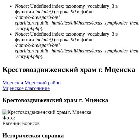
Notice
: Undefined index: taxonomy_vocabulary_3 в
функции
include()
(строка
90
в файле
/home/o/oreleparh/orel-
eparhia.ru/public_html/sites/all/themes/lexus_zymphonies_the
-story.tpl.php
).
Notice
: Undefined index: taxonomy_vocabulary_3 в
функции
include()
(строка
90
в файле
/home/o/oreleparh/orel-
eparhia.ru/public_html/sites/all/themes/lexus_zymphonies_the
-story.tpl.php
).
Крестовоздвиженский храм г. Мценска
Мценск и Мценский район
Мценское благочиние
Крестовоздвиженский храм г. Мценска
Фото:
Евгений Борисов
Историческая справка