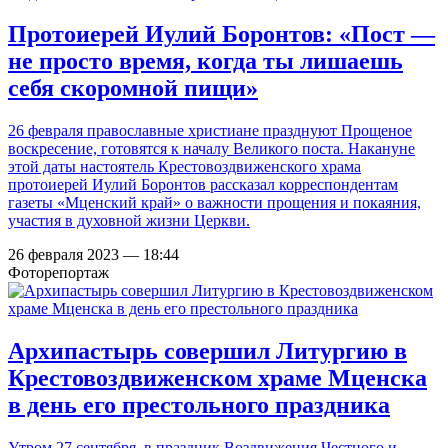
Протоиерей Иулий Боронтов: «Пост —
не просто время, когда ты лишаешь
себя скоромной пищи»
26 февраля православные христиане празднуют Прощеное
воскресение, готовятся к началу Великого поста. Накануне
этой даты настоятель Крестовоздвиженского храма
протоиерей Иулий Боронтов рассказал корреспондентам
газеты «Мценский край» о важности прощения и покаяния,
участия в духовной жизни Церкви.
26 февраля 2023 — 18:44
Фоторепортаж
Архипастырь совершил Литургию в
Крестовоздвиженском храме Мценска
в день его престольного праздника
Утром 27 сентября, в праздник Воздвижения Честного и