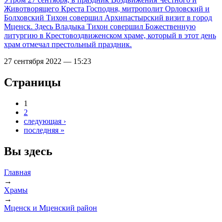
Животворящего Креста Господня, митрополит Орловский и
Болховский Тихон совершил Архипастырский визит в город
Мценск. Здесь Владыка Тихон совершил Божественную
литургию в Крестовоздвиженском храме, который в этот день
храм отмечал престольный праздник.
27 сентября 2022 — 15:23
Страницы
1
2
следующая ›
последняя »
Вы здесь
Главная
→
Храмы
→
Мценск и Мценский район