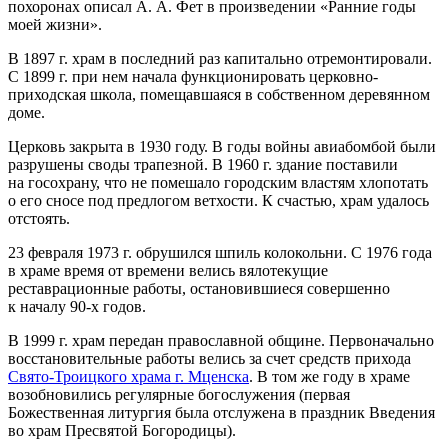
похоронах описал А. А. Фет в произведении «Ранние годы
моей жизни».
В 1897 г. храм в последний раз капитально отремонтировали.
С 1899 г. при нем начала функционировать церковно-
приходская школа, помещавшаяся в собственном деревянном
доме.
Церковь закрыта в 1930 году. В годы войны авиабомбой были
разрушены своды трапезной. В 1960 г. здание поставили
на госохрану, что не помешало городским властям хлопотать
о его сносе под предлогом ветхости. К счастью, храм удалось
отстоять.
23 февраля 1973 г. обрушился шпиль колокольни. С 1976 года
в храме время от времени велись вялотекущие
реставрационные работы, остановившиеся совершенно
к началу 90-х годов.
В 1999 г. храм передан православной общине. Первоначально
восстановительные работы велись за счет средств прихода
Свято-Троицкого храма г. Мценска
. В том же году в храме
возобновились регулярные богослужения (первая
Божественная литургия была отслужена в праздник Введения
во храм Пресвятой Богородицы).