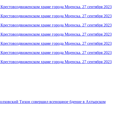
 Болховский Тихон совершил всенощное бдение в Ахтырском