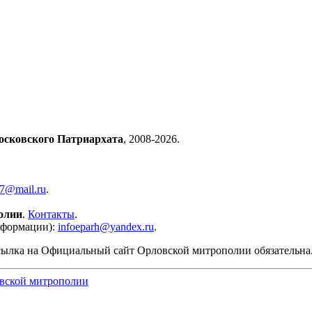
осковского Патриархата
, 2008-2026.
57@mail.ru
.
олии
.
Контакты
.
нформации):
infoeparh@yandex.ru
.
сылка на Официальный сайт Орловской митрополии обязательна
вской митрополии