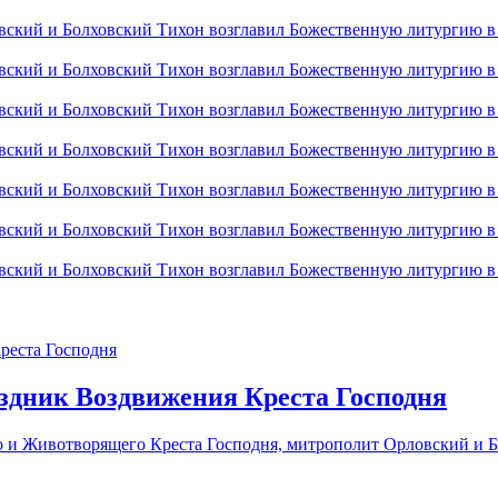
здник Воздвижения Креста Господня
го и Животворящего Креста Господня, митрополит Орловский и