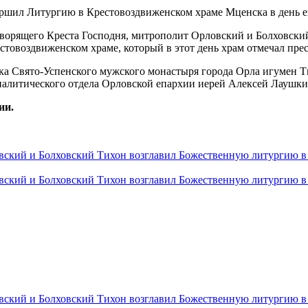
творящего Креста Господня, митрополит Орловский и Болховск
товоздвиженском храме, который в этот день храм отмечал пре
Свято-Успенского мужского монастыря города Орла игумен Тих
алитического отдела Орловской епархии иерей Алексей Лаушки
ии.