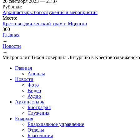
26 сентября 2023 — 21:37
Рубрики:
Архипастырь: богослужения и мероприятия
Место:
Крестовоздвиженский храм г. Мценска
300
Главная
→
Вы здесь
Новости
→
Митрополит Тихон совершил Литургию в Крестовоздвиженском
Главная
Анонсы
Новости
Фото
Видео
Аудио
Архипастырь
Биография
Служения
Епархия
Епархиальное управление
Отделы
Благочиния