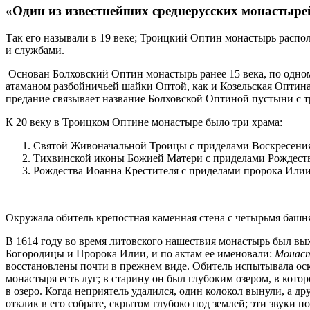
​«Один из известнейших среднерусских монастыре
Так его называли в 19 веке; Троицкий Оптин монастырь распо
и службами.
​ Основан Болховский Оптин монастырь ранее 15 века, по одн
атаманом разбойничьей шайки Оптой, как и Козельская Оптина 
предание связывает название Болховской Оптиной пустыни с 
​К 20 веку в Троицком Оптине монастыре было три храма:
Святой Живоначальной Троицы с приделами Воскресения
Тихвинской иконы Божией Матери с приделами Рождеств
Рождества Иоанна Крестителя с приделами пророка Илии
Окружала обитель крепостная каменная стена с четырьмя башн
​В 1614 году во время литовского нашествия монастырь был вы
Богородицы и Пророка Илии, и по актам ее именовали:
Монаст
восстановлены почти в прежнем виде. Обитель испытывала ос
монастыря есть луг; в старину он был глубоким озером, в кото
в озеро. Когда неприятель удалился, один колокол вынули, а д
отклик в его собрате, скрытом глубоко под землей; эти звуки