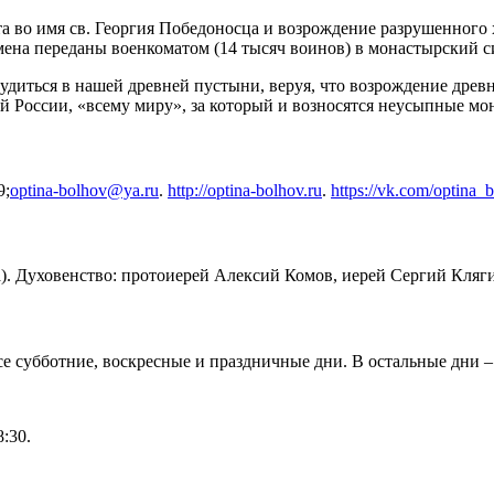
та во имя св. Георгия Победоносца и возрождение разрушенного
ена переданы военкоматом (14 тысяч воинов) в монастырский с
диться в нашей древней пустыни, веруя, что возрождение древн
 России, «всему миру», за который и возносятся неусыпные мо
9;
optina-bolhov@ya.ru
.
http://optina-bolhov.ru
.
https://vk.com/optina_
. Духовенство: протоиерей Алексий Комов, иерей Сергий Кляг
е субботние, воскресные и праздничные дни. В остальные дни –
:30.