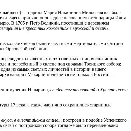
 (Тишайшего) — царица Мария Ильинична Милославская была
ели. Здесь приняли «последнее целование» отец царицы Илия
ырю. В 1705 г. Петр Великий, посетивши с царевичем
священия и в крестных хождениях в мужской и девичь
 нескольких веков были известными жертвователями Оптина
елы Орловской губернии.
 переводчик священных ветхозаветных книг, воспитанник
года и погребенный в склепе под сводами Троицкого собора;
одна из самых светлых личностей в истории нашего
м архимандрит Макарий почитается не только в России —
ященномученик Илларион,
свидетельствовавший о Христе даже
уры 17 века, а также частично сохранились старинные
 вкуса, в византийском стиле»
, построен в подобие Успенского
 связи с постройкой собора тогда же было переименовано