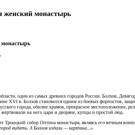
н женский монастырь
 монастырь
области, один из самых древних городов России. Болхов, Девяго
едине XVI в. Болхов становится одним из боевых форпостов, 
сского города, обилие храмов, прекрасное местоположение, рель
жертвовали на него цари и дворяне, купцы и простой люд.
т Троицкий собор Оптина монастыря, являясь его вечным воино
город видать. А Болхов издали — картина...»