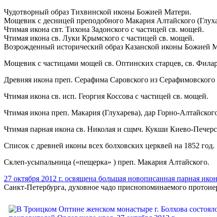
Чудотворный образ Тихвинской иконы Божией Матери.
Мощевик с десницей преподобного Макария Алтайского (Глуха
Чтимая икона свт. Тихона Задонского с частицей св. мощей.
Чтимая икона св. Луки Крымского с частицей св. мощей.
Возрожденный исторический образ Казанской иконы Божией М
Мощевик с частицами мощей св. Оптинских старцев, св. Филар
Древняя икона преп. Серафима Саровского из Серафимовского 
Чтимая икона св. исп. Георгия Коссова с частицей св. мощей.
Чтимая икона преп. Макария (Глухарева), дар Горно-Алтайского
Чтимая парная икона св. Николая и сщмч. Кукши Киево-Печерс
Список с древней иконы всех болховских церквей на 1852 год.
Склеп-усыпальница («пещерка» ) преп. Макария Алтайского.
27 октября 2012 г. освящена большая новописанная парная ико
Санкт-Петербурга, духовное чадо приснопоминаемого протоие