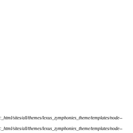
ic_html/sites/all/themes/lexus_zymphonies_theme/templates/node--
ic_html/sites/all/themes/lexus_zymphonies_theme/templates/node--