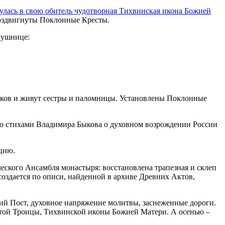
лась в свою обитель чудотворная Тихвинская икона Божией
воздвигнуты Поклонные Кресты.
лушнице:
иков и живут сестры и паломницы. Установлены Поклонные
 со стихами Владимира Быкова о духовном возрождении России
цию.
еского Ансамбля монастыря: восстановлена трапезная и склеп
создается по описи, найденной в архиве Древних Актов,
кий Пост, духовное напряжение молитвы, заснеженные дороги.
Святой Троицы, Тихвинской иконы Божией Матери. А осенью –