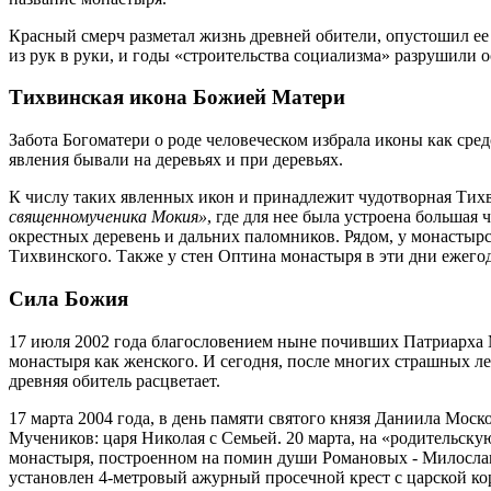
Красный смерч разметал жизнь древней обители, опустошил ее х
из рук в руки, и годы «строительства социализма» разрушили о
Тихвинская икона Божией Матери
​Забота Богоматери о роде человеческом избрала иконы как ср
явления бывали на деревьях и при деревьях.
​К числу таких явленных икон и принадлежит чудотворная Тих
священномученика Мокия»
, где для нее была устроена большая
окрестных деревень и дальних паломников. Рядом, у монастыр
Тихвинского. Также у стен Оптина монастыря в эти дни ежего
Сила Божия
17 июля 2002 года благословением ныне почивших Патриарха М
монастыря как женского. И сегодня, после многих страшных ле
древняя обитель расцветает.
17 марта 2004 года, в день памяти святого князя Даниила Мос
Мучеников: царя Николая с Семьей. 20 марта, на «родительскую
монастыря, построенном на помин души Романовых - Милославс
установлен 4-метровый ажурный просечной крест с царской ко