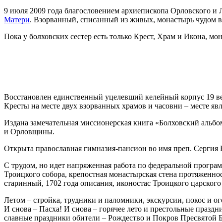
9 июля 2009 года благословением архиепископа Орловского и
Матери
. Взорванный, списанный из живых, монастырь чудом в
Пока у болховских сестер есть только Крест, Храм и Икона, м
Восстановлен единственный уцелевший келейный корпус 19 ве
Кресты на месте двух взорванных храмов и часовни – месте я
Издана замечательная миссионерская книга «Болховский альбо
и Орловщины.
Открыта православная гимназия-пансион во имя преп. Сергия
С трудом, но идет напряженная работа по федеральной програ
Троицкого собора, крепостная монастырская стена протяженнос
старинный, 1702 года описания, иконостас Троицкого царского
​Летом – стройка, трудники и паломники, экскурсии, покос и
И снова – Пасха! И снова – горячее лето и престольные праз
славные праздники обители – Рождество и Покров Пресвятой 