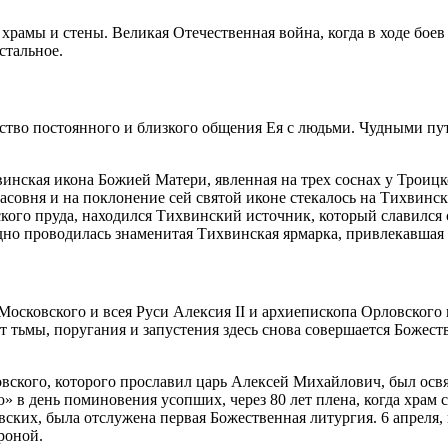
рамы и стены. Великая Отечественная война, когда в ходе боев 
стальное.
едство постоянного и близкого общения Ея с людьми. Чудными п
винская икона Божией Матери, явленная на трех соснах у Трои
 часовня и на поклонение сей святой иконе стекалось на Тихвин
ского пруда, находился Тихвинский источник, который славился
дно проводилась знаменитая Тихвинская ярмарка, привлекавшая
осковского и всея Руси Алексия II и архиепископа Орловского
т тьмы, поругания и запустения здесь снова совершается Божеств
ковского, которого прославил царь Алексей Михайлович, был ос
» в день поминовения усопших, через 80 лет плена, когда храм 
ких, была отслужена первая Божественная литургия. 6 апреля, 
роной.