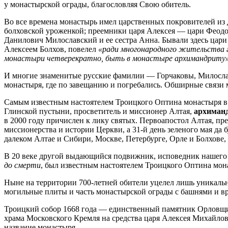
у монастырской ограды, благословляя Свою обитель.
​Во все времена монастырь имел царственных покровителей и
болховской уроженкой; преемники царя Алексея — цари Феодор
Данилович Милославский и ее сестра Анна. Бывали здесь цари
Алексеем Болхов, повелел
«ради многонародного жительства го
монастыри четверекратно, быть в монастыре архимандриту
​И многие знаменитые русские фамилии — Горчаковы, Милосла
монастыря, где по завещанию и погребались. Обширные связи 
​Самым известным настоятелем Троицкого Оптина монастыря в
Глинской пустыни, просветитель и миссионер Алтая,
архиманд
в 2000 году причислен к лику святых. Первоапостол Алтая, 
миссионерства и истории Церкви, а 31-й день зеленого мая да
далеком Алтае и Сибири, Москве, Петербурге, Орле и Болхове, 
​В 20 веке другой выдающийся подвижник, исповедник нашего
до смерти
, был известным настоятелем Троицкого Оптина мона
Ныне на территории 700-летней обители уцелел лишь уникал
могильные плиты и часть монастырской ограды с башнями и вр
​Троицкий собор 1668 года — единственный памятник Орловщи
храма Московского Кремля на средства царя Алексея Михайлов
название монастыря.