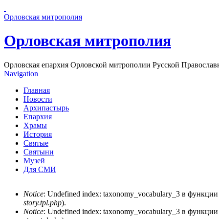
Перейти к основному содержанию страницы
Орловская митрополия
Орловская митрополия
Орловская епархия Орловской митрополии Русской Православ
Navigation
Главная
Новости
Архипастырь
Епархия
Храмы
История
Святые
Святыни
Музей
Для СМИ
Notice
: Undefined index: taxonomy_vocabulary_3 в функци
story.tpl.php
).
Сообщение об ошибке
Notice
: Undefined index: taxonomy_vocabulary_3 в функци