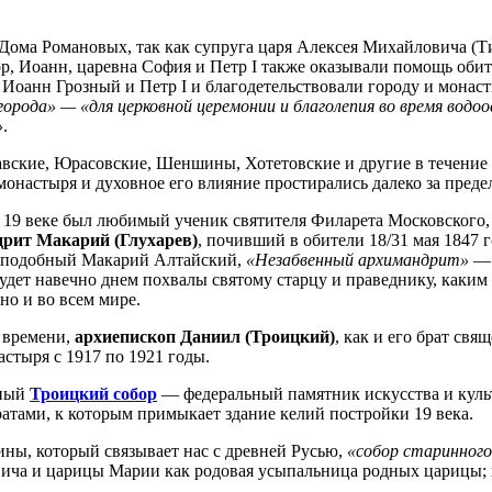
з Дома Романовых, так как супруга царя Алексея Михайловича
, Иоанн, царевна София и Петр I также оказывали помощь обит
 Иоанн Грозный и Петр I и благодетельствовали городу и монаст
рода» — «для церковной церемонии и благолепия во время водоо
»
.
вские, Юрасовские, Шеншины, Хотетовские и другие в течение
монастыря и духовное его влияние простирались далеко за пред
 19 веке был любимый ученик святителя Филарета Московского,
рит Макарий (Глухарев)
, почивший в обители 18/31 мая 1847 
преподобный Макарий Алтайский,
«Незабвенный архимандрит»
— 
 будет навечно днем похвалы святому старцу и праведнику, каки
но и во всем мире.
 времени,
архиепископ Даниил (Троицкий)
, как и его брат св
стыря с 1917 по 1921 годы.
ьный
Троицкий собор
— федеральный памятник искусства и культ
атами, к которым примыкает здание келий постройки 19 века.
ны, который связывает нас с древней Русью,
«собор старинного
ича и царицы Марии как родовая усыпальница родных царицы; в