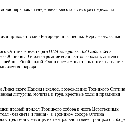
монастырь, как «генеральная высота», семь раз переходил
утями приходят в мир Богородичные иконы. Нередко чудесные
цкого Оптина монастыря
«11/24 мая ранее 1620 года в день
скую 26 июня / 9 июля огромное количество горожан, жителей
 своей целебной водой. Одно время монастырь носил название
 множество народа.
 и Ливенского Паисия началось возрождение Троицкого Оптина
енная литургия, молитва и труд, крестные ходы и праздники,
вящен правый придел Троицкого собора в честь Царственных
стоял «без света и пения», в Троицком соборе Оптина
на Страстной Седмице, на центральной главе Троицкого собора