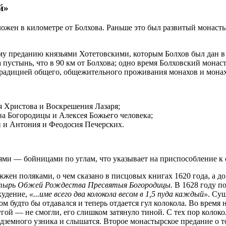
й»
ложен в километре от Болхова. Раньше это был развитый монаст
ому преданию князьями Хотетовскими, которым Болхов был дан 
пустынь, что в 90 км от Болхова; одно время Болховский монас
традицией общего, общежительного проживания монахов и монах
 Христова и Воскрешения Лазаря;
а Богородицы и Алексея Божьего человека;
 и Антония и Феодосия Печерских.
ями — бойницами по углам, что указывает на приспособление к 
жжен поляками, о чем сказано в писцовых книгах 1620 года, а д
ырь Обжей Рождества Пресвятыя Богородицы
. В 1628 году 
кудение,
«...име всего два колокола весом в 1,5 пуда каждый»
. Су
ром будто бы отдавался и теперь отдается гул колокола. Во врем
ругой — не смогли, его слишком затянуло тиной. С тех пор коло
 подземного узника и слышатся. Второе монастырское предание о