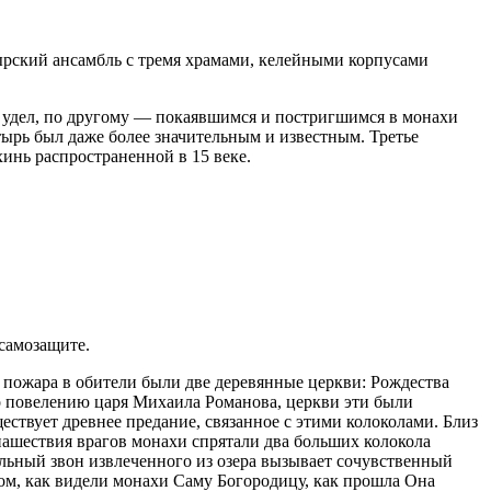
ырский ансамбль с тремя храмами, келейными корпусами
в удел, по другому — покаявшимся и постригшимся в монахи
тырь был даже более значительным и известным. Третье
инь распространенной в 15 веке.
самозащите.
о пожара в обители были две деревянные церкви: Рождества
по повелению царя Михаила Романова, церкви эти были
ществует древнее предание, связанное с этими колоколами. Близ
я нашествия врагов монахи спрятали два больших колокола
кольный звон извлеченного из озера вызывает сочувственный
 том, как видели монахи Саму Богородицу, как прошла Она