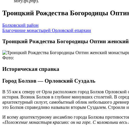
story.tpl.php
).
Троицкий Рождества Богородицы Опти
Болховский район
Благочиние монастырей Орловской епархии
Троицкий Рождества Богородицы Оптин женский
Фото:
Историческая справка
Город Болхов — Орловский Суздаль
В 55 км к северу от Орла расположен город Болхов Орловской 
история. Возник Болхов в глубине минувших столетий. В сер
архитектурный силуэт, самобытный облик небольшого древнеру
это Болхов справедливо называли вторым Суздалем. Строили и 
И всему архитектурному ансамблю города Болхова противостои
«Положение монастыря красиво: он на горе. С колокольни весь 