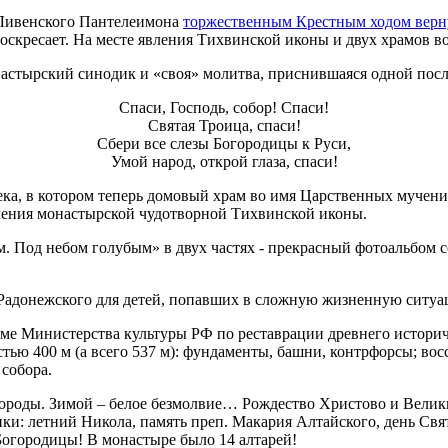
 Ливенского Пантелеимона
торжественным Крестным ходом верну
оскресает. На месте явления Тихвинской иконы и двух храмов 
онастырский синодик и «своя» молитва, приснившаяся одной пос
Спаси, Господь, собор! Спаси!
Святая Троица, спаси!
Сбери все слезы Богородицы к Руси,
Умой народ, открой глаза, спаси!
ка, в котором теперь домовый храм во имя Царственных мучен
вления монастырской чудотворной Тихвинской иконы.
м. Под небом голубым» в двух частях - прекрасный фотоальбом
 Радонежского для детей, попавших в сложную жизненную ситуа
мме Министерства культуры РФ по реставрации древнего историч
тью 400 м (а всего 537 м): фундаменты, башни, контрфорсы; вос
 собора.
 огороды. Зимой – белое безмолвие… Рождество Христово и Вели
дники: летний Никола, память преп. Макария Алтайского, день 
Богородицы! В монастыре было 14 алтарей!