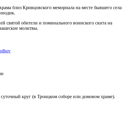
 храма близ Кривцовского мемориала на месте бывшего села
инодик.
ей святой обители и поминального воинского скита на
нашеские молитвы.
bolhov
ин
 суточный круг (в Троицком соборе или домовом храме).