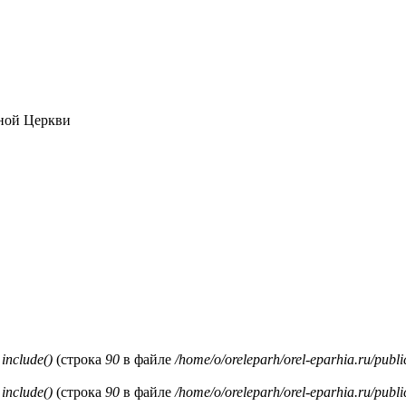
ной Церкви
и
include()
(строка
90
в файле
/home/o/oreleparh/orel-eparhia.ru/publ
и
include()
(строка
90
в файле
/home/o/oreleparh/orel-eparhia.ru/publ