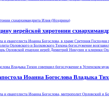
щину иерейской хиротонии схиархиманд
тола и евангелиста Иоанна Богослова, в храме Сретения Господн
олита Орловского и Болховского Тихона богослужение возглав
тарь Орловской епархии иерей Димитрий Никулин и клирики Ор
 апостола Иоанна Богослова Владыка Ти
тола и евангелиста Иоанна Богослова, митрополит Орловский и 