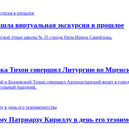
ошла виртуальная экскурсия в прошлое
ветской этики школы № 35 города Орла Ирина Самойлова.
ыка Тихон совершил Литургию во Мценс
кий и Болховский Тихон совершил Архипастырский визит в гор
тольный праздник.
у Патриарху Кириллу в день его тезоим