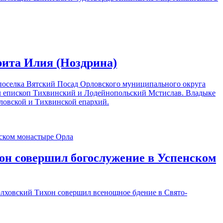
рита Илия (Ноздрина)
я поселка Вятский Посад Орловского муниципального округа
ил епископ Тихвинский и Лодейнопольский Мстислав. Владыке
ловской и Тихвинской епархий.
хон совершил богослужение в Успенском
Болховский Тихон совершил всенощное бдение в Свято-