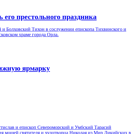
 его престольного праздника
й и Болховский Тихон в сослужении епископа Тихвинского и
ковском храме города Орла.
нижную ярмарку
стислав и епископ Североморский и Умбский Тарасий
ия мощей святителя и чудотворца Николая из Мир Ликийских в