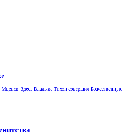
ке
од Мценск. Здесь Владыка Тихон совершил Божественную
енитства