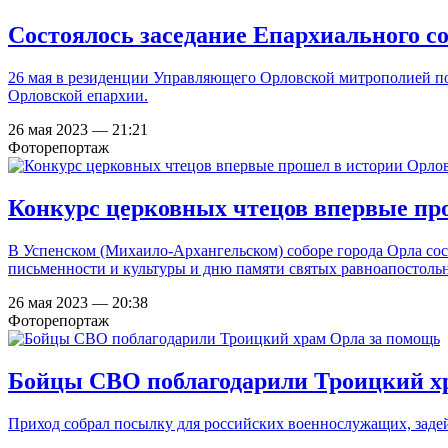
Состоялось заседание Епархиального с
26 мая в резиденции Управляющего Орловской митрополией под
Орловской епархии.
26 мая 2023 — 21:21
Фоторепортаж
Конкурс церковных чтецов впервые пр
В Успенском (Михаило-Архангельском) соборе города Орла сос
письменности и культуры и дню памяти святых равноапостол
26 мая 2023 — 20:38
Фоторепортаж
Бойцы СВО поблагодарили Троицкий х
Приход собрал посылку для российских военнослужащих, заде