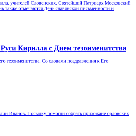
рилла, учителей Словенских, Святейший Патриарх Московский
нь также отмечаются День славянской письменности и
 Руси Кирилла с Днем тезоименитства
го тезоименитства. Со словами поздравления к Его
илий Иванов. Посылку помогли собрать прихожане орловских