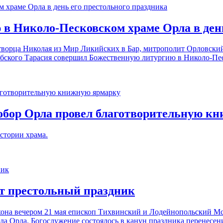
в Николо-Песковском храме Орла в день
отворца Николая из Мир Ликийских в Бар, митрополит Орловски
бского Тарасия совершил Божественную литургию в Николо-Пес
обор Орла провел благотворительную к
стории храма.
т престольный праздник
хона вечером 21 мая епископ Тихвинский и Лодейнопольский М
а Орла. Богослужение состоялось в канун праздника перенесен