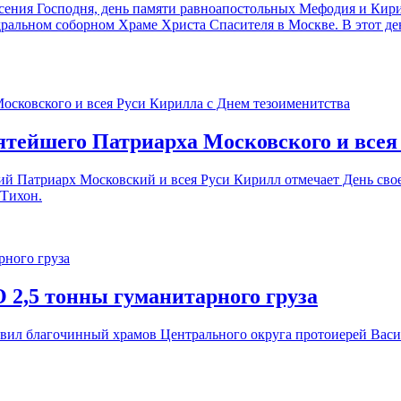
несения Господня, день памяти равноапостольных Мефодия и Ки
ральном соборном Храме Христа Спасителя в Москве. В этот де
тейшего Патриарха Московского и всея
й Патриарх Московский и всея Руси Кирилл отмечает День свое
 Тихон.
 2,5 тонны гуманитарного груза
авил благочинный храмов Центрального округа протоиерей Вас