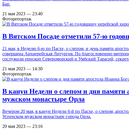
Бар.
21 мая 2023 — 23:40
Фоторепортаж
В Вятском Посаде отметили 57-ю годов
21 мая, в Неделю 6-ю по Пасхе, о слепом, и день памяти апос
совершена Архиерейская Литургия. По благословению митроп
сослужили епископ Североморский и Умбский Тарасий, секре
21 мая 2023 — 14:30
Фоторепортаж
В канун Недели о слепом и дня памяти
мужском монастыре Орла
Вечером 20 мая, в канун Недели 6-й по Пасхе, о слепом, апос
Успенском мужском монастыре города Орла.
20 мая 2023 — 23:16