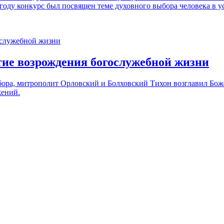
 году конкурс был посвящен теме духовного выбора человека в 
тие возрождения богослужебной жизни
Собора, митрополит Орловский и Болховский Тихон возглавил Б
жений.