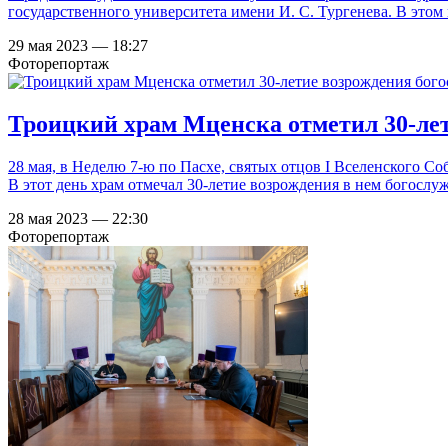
государственного университета имени И. С. Тургенева. В этом
29 мая 2023 — 18:27
Фоторепортаж
Троицкий храм Мценска отметил 30-ле
28 мая, в Неделю 7-ю по Пасхе, святых отцов I Вселенского 
В этот день храм отмечал 30-летие возрождения в нем богослу
28 мая 2023 — 22:30
Фоторепортаж