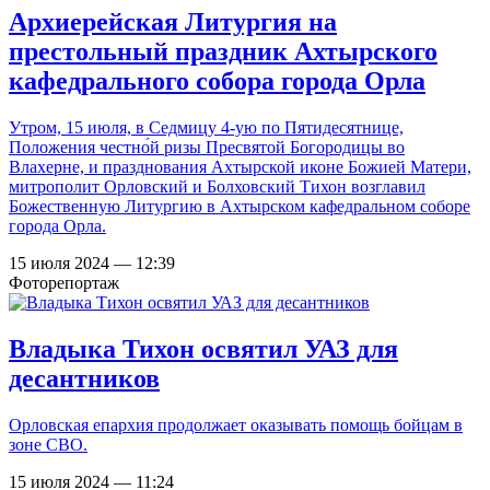
Архиерейская Литургия на
престольный праздник Ахтырского
кафедрального собора города Орла
Утром, 15 июля, в Седмицу 4-ую по Пятидесятнице,
Положения честно́й ризы Пресвятой Богородицы во
Влахерне, и празднования Ахтырской иконе Божией Матери,
митрополит Орловский и Болховский Тихон возглавил
Божественную Литургию в Ахтырском кафедральном соборе
города Орла.
15 июля 2024 — 12:39
Фоторепортаж
Владыка Тихон освятил УАЗ для
десантников
Орловская епархия продолжает оказывать помощь бойцам в
зоне СВО.
15 июля 2024 — 11:24