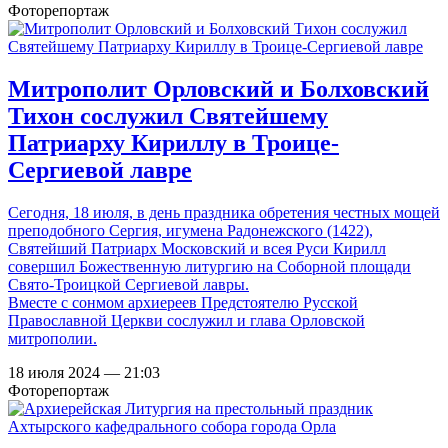
Фоторепортаж
Митрополит Орловский и Болховский
Тихон сослужил Святейшему
Патриарху Кириллу в Троице-
Сергиевой лавре
Сегодня, 18 июля, в день праздника обретения честных мощей
преподобного Сергия, игумена Радонежского (1422),
Святейший Патриарх Московский и всея Руси Кирилл
совершил Божественную литургию на Соборной площади
Свято-Троицкой Сергиевой лавры.
Вместе с сонмом архиереев Предстоятелю Русской
Православной Церкви сослужил и глава Орловской
митрополии.
18 июля 2024 — 21:03
Фоторепортаж