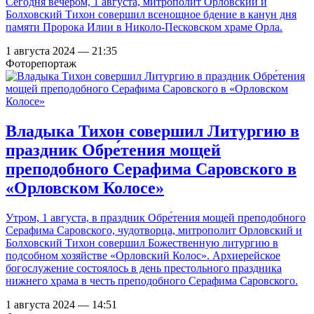
Сегодня вечером, 1 августа, митрополит Орловский и
Болховский Тихон совершил всенощное бдение в канун дня
памяти Пророка Илии в Николо-Песковском храме Орла.
1 августа 2024 — 21:35
Фоторепортаж
Владыка Тихон совершил Литургию в
праздник Обре́тения мощей
преподобного Серафима Саровского в
«Орловском Колосе»
Утром, 1 августа, в праздник Обре́тения мощей преподобного
Серафима Саровского, чудотворца, митрополит Орловский и
Болховский Тихон совершил Божественную литургию в
подсобном хозяйстве «Орловский Колос». Архиерейское
богослужение состоялось в день престольного праздника
нижнего храма в честь преподобного Серафима Саровского.
1 августа 2024 — 14:51