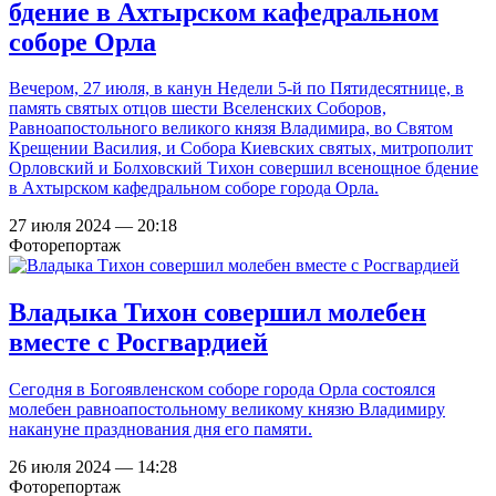
бдение в Ахтырском кафедральном
соборе Орла
Вечером, 27 июля, в канун Недели 5-й по Пятидесятнице, в
память святых отцов шести Вселенских Соборов,
Равноапостольного великого князя Владимира, во Святом
Крещении Василия, и Собора Киевских святых, митрополит
Орловский и Болховский Тихон совершил всенощное бдение
в Ахтырском кафедральном соборе города Орла.
27 июля 2024 — 20:18
Фоторепортаж
Владыка Тихон совершил молебен
вместе с Росгвардией
Сегодня в Богоявленском соборе города Орла состоялся
молебен равноапостольному великому князю Владимиру
накануне празднования дня его памяти.
26 июля 2024 — 14:28
Фоторепортаж