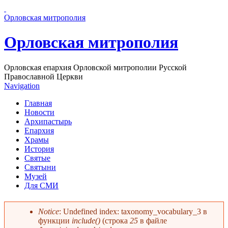
Перейти к основному содержанию страницы
Орловская митрополия
Орловская митрополия
Орловская епархия Орловской митрополии Русской
Православной Церкви
Navigation
Главная
Новости
Архипастырь
Епархия
Храмы
История
Святые
Святыни
Музей
Для СМИ
Notice
: Undefined index: taxonomy_vocabulary_3 в
функции
include()
(строка
25
в файле
Сообщение об ошибке