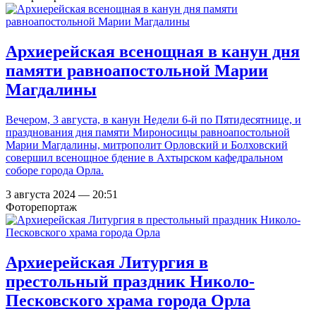
Архиерейская всенощная в канун дня
памяти равноапостольной Марии
Магдалины
Вечером, 3 августа, в канун Недели 6-й по Пятидесятнице, и
празднования дня памяти Мироносицы равноапостольной
Марии Магдалины, митрополит Орловский и Болховский
совершил всенощное бдение в Ахтырском кафедральном
соборе города Орла.
3 августа 2024 — 20:51
Фоторепортаж
Архиерейская Литургия в
престольный праздник Николо-
Песковского храма города Орла