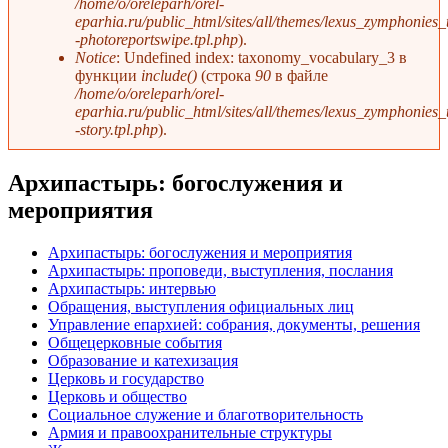
/home/o/oreleparh/orel-
eparhia.ru/public_html/sites/all/themes/lexus_zymphonies
-photoreportswipe.tpl.php
).
Notice
: Undefined index: taxonomy_vocabulary_3 в
функции
include()
(строка
90
в файле
/home/o/oreleparh/orel-
eparhia.ru/public_html/sites/all/themes/lexus_zymphonies
-story.tpl.php
).
Архипастырь: богослужения и
мероприятия
Архипастырь: богослужения и мероприятия
Архипастырь: проповеди, выступления, послания
Архипастырь: интервью
Обращения, выступления официальных лиц
Управление епархией: собрания, документы, решения
Общецерковные события
Образование и катехизация
Церковь и государство
Церковь и общество
Социальное служение и благотворительность
Армия и правоохранительные структуры