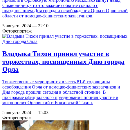
прибыла в Орловскую митрополию несколько минут назад.
Символично, что это важное событие совпало с
празднованием Дня города и освобождения Орла и Орловской
области от немецко-фашистских захватчиков.
5 августа 2024 — 22:10
Фоторепортаж
Владыка Тихон принял участие в
торжествах, посвященных Дню города
Орла
Торжественные мероприятия в честь 81-й годовщины
освобождения Орла от немецко-фашистских захватчиков и
Дня города прошли сегодня в областной столице. В
программе официального празднования принял участие и
митрополит Орловский и Болховский Тихон.
5 августа 2024 — 15:03
Фоторепортаж