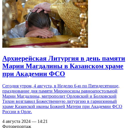
Архиерейская Литургия в день памяти
Марии Магдалины в Казанском храме
при Академии ФСО
Сегодня утром, 4 августа, в Неделю 6-ю по Пятидесятнице,
празднование дня памяти Мироносицы равноапостольной
Марии Магдалины, митрополит Орловский и Болховский
Тихон возглавил Божественную литургию в гарнизонный
храме Казанской иконы Божией Матери при Академии ФСО
России в Орле.
4 августа 2024 — 14:21
Фоторепортаж