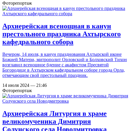
Фоторепортаж
Архиерейская всенощная в канун
престольного праздника Ахтырского
кафедрального собора
Вечером, 14 июля, в канун празднования Ахтырской иконе
Божией Матери, митрополит Орловский и Болховский Тихон
возглавил всенощное бдение с акафистом Пресвятой
Богородице в Ахтырском кафедральном соборе города Орла,
отмечающим свой престольный праздник.
14 июля 2024 — 21:46
Фоторепортаж
Архиерейская Литургия в храме
великомученика Димитрия
Солунского села Новодмитровка