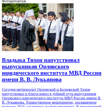
Фоторепортаж
Владыка Тихон напутствовал
выпускников Орловского
юридического института МВД России
имени В. В. Лукьянова
Сегодня митрополит Орловский и Болховский Тихон
напутствовал и благословил в добрый путь выпускников
Орловского юридического института МВД России имени В.
В. Лукьянова. Торжественное мероприятие, посвященное
выпуску 2024, состоялось на базе института. В праздничной