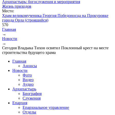
Архипастырь: богослужения и мероприятия
Жизнь приходов
Место:
Храм великомученика Георгия Победоносца на Прокуровке
города Орла (строящийся)
570
Главная
→
Вы здесь
Новости
→
Сегодня Владыка Тихон освятил Поклонный крест на месте
строительства будущего храма
Главная
Анонсы
Новости
Фото
Видео
Аудио
Архипастырь
Биография
Служения
Епархия
Епархиальное управление
Отделы