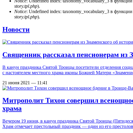
Notice
: Undefined index: taxonomy_vocabulary_3 в функци
story.tpl.php
).
Notice
: Undefined index: taxonomy_vocabulary_3 в функци
story.tpl.php
).
Новости
Священник рассказал пенсионерам из З
В канун праздника Святой Троицы посетители отделения соци
с настоятелем местного храма иконы Божией Матери «Знамен
21 июня 2021 — 11:41
Митрополит Тихон совершил всенощное 
храма
Вечером 19 июня, в канун праздника Святой Троицы (Пятидес
Храм отмечает престольный праздник — один из его престоло