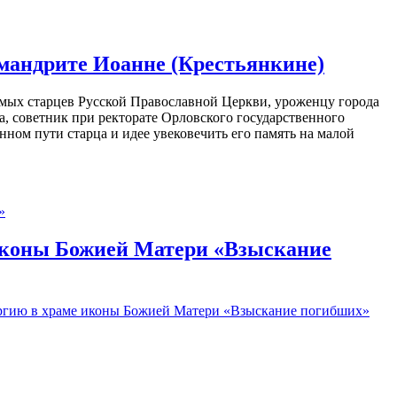
имандрите Иоанне (Крестьянкине)
мых старцев Русской Православной Церкви, уроженцу города
, советник при ректорате Орловского государственного
нном пути старца и идее увековечить его память на малой
иконы Божией Матери «Взыскание
ургию в храме иконы Божией Матери «Взыскание погибших»