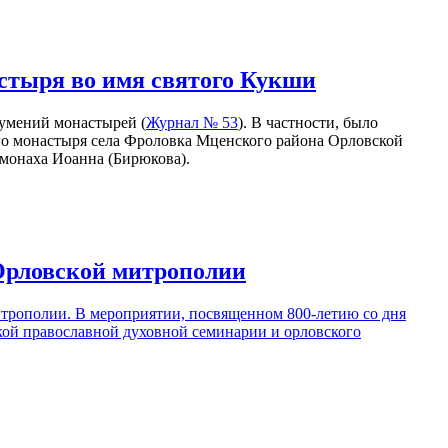
стыря во имя святого Кукши
умений монастырей (
Журнал № 53
). В частности, было
го монастыря села Фроловка Мценского района Орловской
омонаха Иоанна (Бирюкова).
Орловской митрополии
трополии. В мероприятии, посвященном 800-летию со дня
кой православной духовной семинарии и орловского