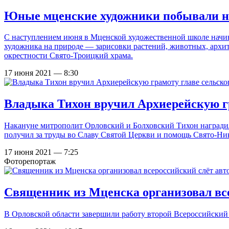
Юные мценские художники побывали на
С наступлением июня в Мценской художественной школе начина
художника на природе — зарисовки растений, животных, арх
окрестности Свято-Троицкий храма.
17 июня 2021 — 8:30
Владыка Тихон вручил Архиерейскую гр
Накануне митрополит Орловский и Болховский Тихон наградил
получил за труды во Славу Святой Церкви и помощь Свято-Ни
17 июня 2021 — 7:25
Фоторепортаж
Священник из Мценска организовал вс
В Орловской области завершили работу второй Всероссийски