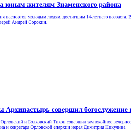
та юным жителям Знаменского района
ния паспортов молодым людям, достигшим 14-летнего возраста.
иерей Андрей Сорокин.
ты Архипастырь совершил богослужение 
т Орловский и Болховский Тихон совершил заупокойное вечерне
уна и секретаря Орловской епархии иерея Димитрия Никулина.