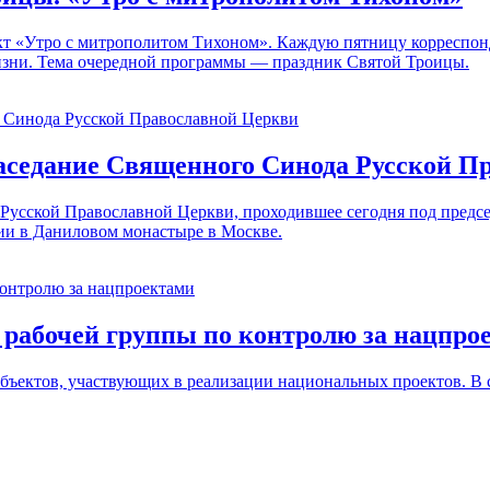
оект «Утро с митрополитом Тихоном». Каждую пятницу корресп
изни. Тема очередной программы — праздник Святой Троицы.
аседание Священного Синода Русской П
Русской Православной Церкви, проходившее сегодня под предсе
ии в Даниловом монастыре в Москве.
 рабочей группы по контролю за нацпро
объектов, участвующих в реализации национальных проектов. В