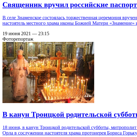
Священник вручил российские паспор
В селе Знаменское состоялась торжественная церемония вруче
настоятель местного храма иконы Божией Матери «Знамение» 
19 июня 2021 — 23:15
Фоторепортаж
В канун Троицкой родительской суббо
18 июня, в канун Троицкой родительской субботы, митрополи
Орла в сослужении настоятеля храма протоиерея Бориса Горьк