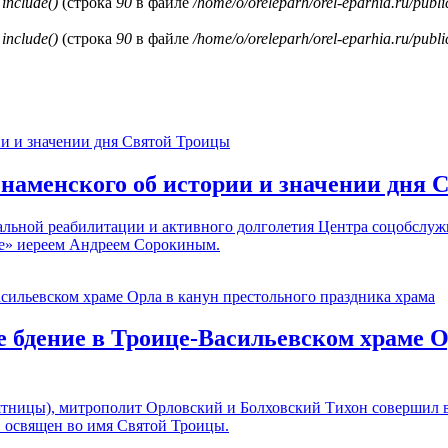
и
include()
(строка
90
в файле
/home/o/oreleparh/orel-eparhia.ru/publ
и
include()
(строка
90
в файле
/home/o/oreleparh/orel-eparhia.ru/publ
наменского об истории и значении дня 
альной реабилитации и активного долголетия Центра соцобслуж
ие» иереем Андреем Сорокиным.
бдение в Троице-Васильевском храме О
ятницы), митрополит Орловский и Болховский Тихон совершил в
в освящен во имя Святой Троицы.