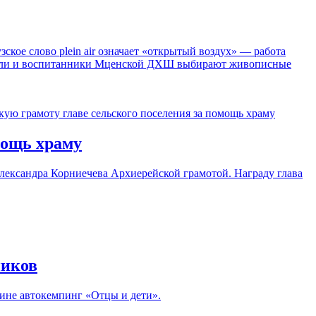
ое слово plein air означает «открытый воздух» — работа
ватели и воспитанники Мценской ДХШ выбирают живописные
мощь храму
лександра Корниечева Архиерейской грамотой. Награду глава
ников
ине автокемпинг «Отцы и дети».