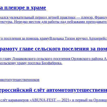
 пленэре в храме
лся увлекательный период летней практики — пленэр. Французск
итектуры. Нередко местом для работы над пейзажами препода
амоту главе сельского поселения за по
 главу Лошаковского сельского поселения Орловского района А
кольскому храму поселка Биофабрика.
ероссийский слёт автомотопутешествен
й слёт караванеров «ABUNA-FEST — 2021» и первый на Орловщ