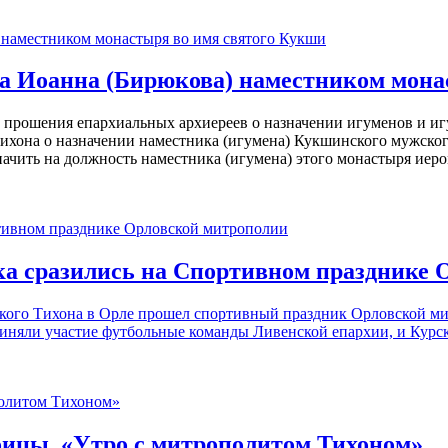
 Иоанна (Бирюкова) наместником мона
 прошения епархиальных архиереев о назначении игуменов и иг
ихона о назначении наместника (игумена) Кукшинского мужско
ачить на должность наместника (игумена) этого монастыря иер
а сразились на Спортивном празднике 
кого Тихона в Орле прошел спортивный праздник Орловской ми
риняли участие футбольные команды Ливенской епархии, и Курс
оицы. «Утро с митрополитом Тихоном»