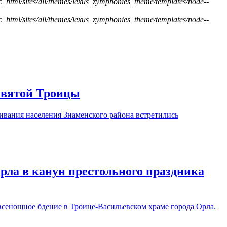
ic_html/sites/all/themes/lexus_zymphonies_theme/templates/node--
ic_html/sites/all/themes/lexus_zymphonies_theme/templates/node--
Святой Троицы
ивания населения Знаменского района встретились
рла в канун престольного праздника
сенощное бдение в Троице-Васильевском храме города Орла.