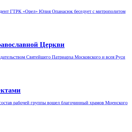
ондент ГТРК «Орел» Юлия Опанасюк беседует с митрополитом
равославной Церкви
дательством Святейшего Патриарха Московского и всея Руси
ектами
 состав рабочей группы вошел благочинный храмов Мценского